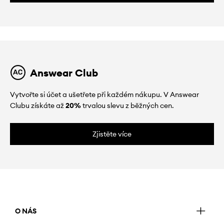
Answear Club
Vytvořte si účet a ušetřete při každém nákupu. V Answear
Clubu získáte až
20%
trvalou slevu z běžných cen.
Zjistěte více
O NÁS