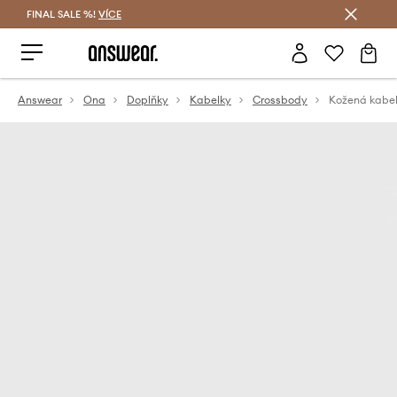
FINAL SALE %!
VÍCE
Ušetřete s Answear Club
Answear
Ona
Doplňky
Kabelky
Crossbody
Kožená kabel