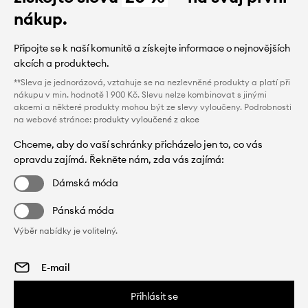
nákup.
Připojte se k naší komunitě a získejte informace o nejnovějších
akcích a produktech.
**Sleva je jednorázová, vztahuje se na nezlevněné produkty a platí při
nákupu v min. hodnotě 1 900 Kč. Slevu nelze kombinovat s jinými
akcemi a některé produkty mohou být ze slevy vyloučeny. Podrobnosti
na webové stránce:
produkty vyloučené z akce
Chceme, aby do vaší schránky přicházelo jen to, co vás
opravdu zajímá. Řekněte nám, zda vás zajímá:
Dámská móda
Pánská móda
Výběr nabídky je volitelný.
Přihlásit se