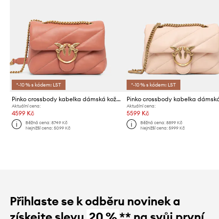
*-10 % s kódem: LST
*-10 % s kódem: LST
Pinko crossbody kabelka dámská kožená
Aktuální cena:
Aktuální cena:
4599 Kč
5599 Kč
Běžná cena:
8749 Kč
Běžná cena:
8899 Kč
Nejnižší cena:
5099 Kč
Nejnižší cena:
5999 Kč
Přihlaste se k odběru novinek a
získejte slevu
20 %
** na svůj první