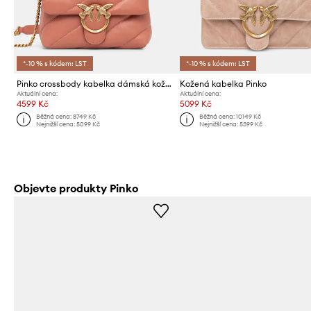
*-10 % s kódem: LST
*-10 % s kódem: LST
Pinko crossbody kabelka dámská kožená
Kožená kabelka Pinko
Aktuální cena:
Aktuální cena:
4599 Kč
5099 Kč
Běžná cena:
8749 Kč
Běžná cena:
10149 Kč
Nejnižší cena:
5099 Kč
Nejnižší cena:
5399 Kč
Objevte produkty Pinko