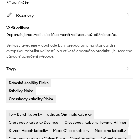
Přírodní kůže
Rozměry
Větší velikost
Doporučujeme zvolit si o číslo menší velikost, než běžně nosíte.
Velikosti uvedené v obchodě byly přepočítány na standardní
evropskou tabulku velikostí. Na etiketě dodaného produktu je uvedeno
původní označení výrobce.
Tagy
Dámské doplňky Pinko
Kabelky Pinko
Crossbody kabelky Pinko
Tory Burch kabelky
adidas Originals kabelky
Crossbody kabelky Desigual
Crossbody kabelky Tommy Hilfiger
Silvian Heach kabelky
Marc O'Polo kabelky
Medicine kabelky
Crossbody kabelky Calvin Klein
Černé kabelky
Kožená kabelka