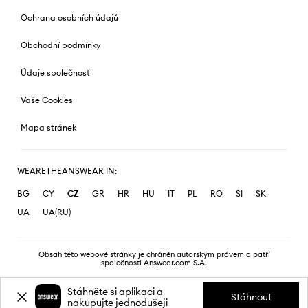
Ochrana osobních údajů
Obchodní podmínky
Údaje společnosti
Vaše Cookies
Mapa stránek
WEARETHEANSWEAR IN:
BG
CY
CZ
GR
HR
HU
IT
PL
RO
SI
SK
UA
UA(RU)
Obsah této webové stránky je chráněn autorským právem a patří
společnosti Answear.com S.A.
Stáhněte si aplikaci a
Stáhnout
nakupujte jednodušeji