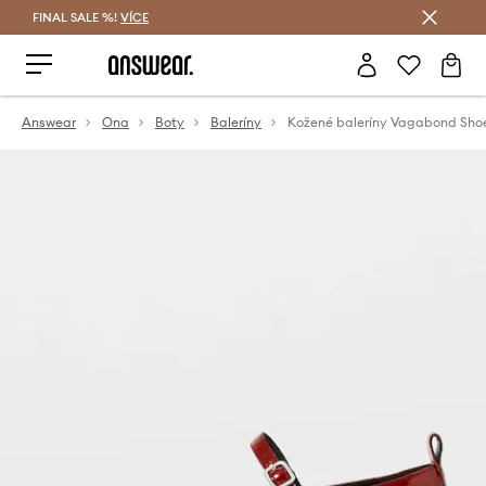
FINAL SALE %!
VÍCE
Ušetřete s Answear Club
Answear
Ona
Boty
Baleríny