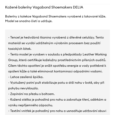
Kožené baleríny Vagabond Shoemakers DELIA
Baleríny z kolekce Vagabond Shoemakers vyrobené z lakované kůže.
Model se snadno čistí a udržuje.
- Tencel je hedvábná tkanina vyrobená z dřevěné celulózy. Tento
materiál se vyrábí udržitelným výrobním procesem bez použití
toxických látek.
- Tento model je vyroben v souladu s předpoklady Leather Working
Group, která certifikuje koželužny prostřednictvím přísných auditů.
Cílem těchto opatření je snížit spotřebu energie a vody potřebné k
opálení kůže a také eliminovat kontaminaci odpadními vodami.
- Lehce zesílená špička.
- Vyztužený patní pult stabilizuje patu a drží nohu v botě, aby při
pohybu nevyklouzla.
- Zapínání na přezku s boltcem.
- Kožená stélka je pohodlná pro nohu a zabraňuje tření, oděrkám a
vzniku nepříjemného zápachu.
- Textilní vnitřek je pohodlný pro nohu a usnadňuje udržování obuvi