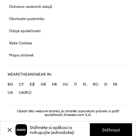
Ochrana osobních údajů
Obchodní podmínky
Údaje společnosti
Vaše Cookies
Mapa stránek
WEARETHEANSWEAR IN:
BG
CY
CZ
GR
HR
HU
IT
PL
RO
SI
SK
UA
UA(RU)
Obsah této webové stránky je chráněn autorským právem a patří
společnosti Answear.com S.A.
Stáhněte si aplikaci a
Stáhnout
nakupujte jednodušeji