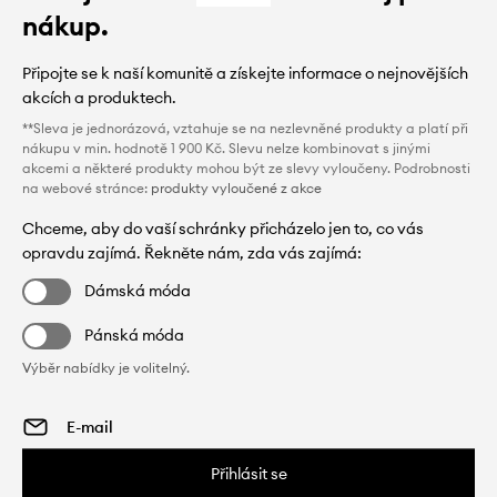
nákup.
Připojte se k naší komunitě a získejte informace o nejnovějších
akcích a produktech.
**Sleva je jednorázová, vztahuje se na nezlevněné produkty a platí při
nákupu v min. hodnotě 1 900 Kč. Slevu nelze kombinovat s jinými
akcemi a některé produkty mohou být ze slevy vyloučeny. Podrobnosti
na webové stránce:
produkty vyloučené z akce
Chceme, aby do vaší schránky přicházelo jen to, co vás
opravdu zajímá. Řekněte nám, zda vás zajímá:
Dámská móda
Pánská móda
Výběr nabídky je volitelný.
Přihlásit se