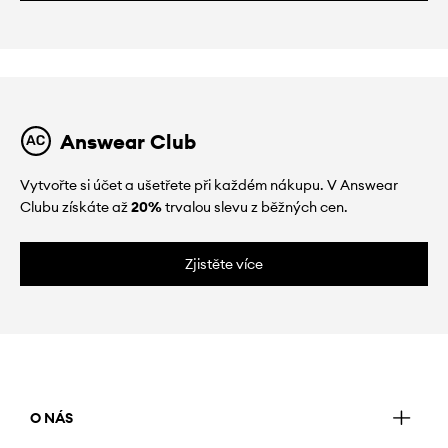
Answear Club
Vytvořte si účet a ušetřete při každém nákupu. V Answear
Clubu získáte až
20%
trvalou slevu z běžných cen.
Zjistěte více
O NÁS