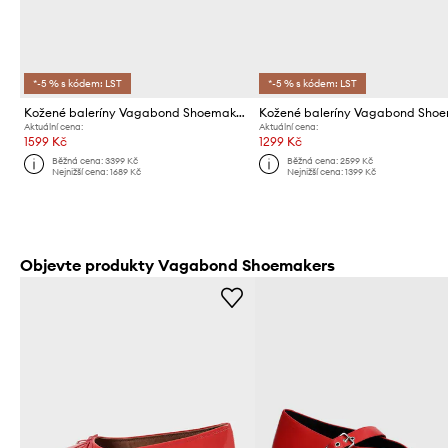
*-5 % s kódem: LST
*-5 % s kódem: LST
Kožené baleríny Vagabond Shoemakers HERMINE
Aktuální cena:
Aktuální cena:
1599 Kč
1299 Kč
Běžná cena:
3399 Kč
Běžná cena:
2599 Kč
Nejnižší cena:
1689 Kč
Nejnižší cena:
1399 Kč
Objevte produkty Vagabond Shoemakers