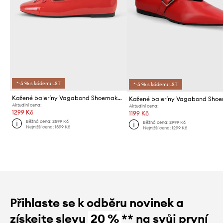
*-5 % s kódem: LST
*-5 % s kódem: LST
Kožené baleríny Vagabond Shoemakers JOLIN
Aktuální cena:
Aktuální cena:
1299 Kč
1199 Kč
Běžná cena:
2599 Kč
Běžná cena:
2999 Kč
Nejnižší cena:
1399 Kč
Nejnižší cena:
1299 Kč
Přihlaste se k odběru novinek a
získejte slevu
20 %
** na svůj první