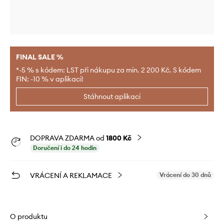
FINAL SALE %
*-5 % s kódem: LST při nákupu za min. 2 200 Kč. S kódem
FIN: -10 % v aplikaci!
Stáhnout aplikaci
DOPRAVA ZDARMA od
1800 Kč
Doručení i do 24 hodin
VRÁCENÍ A REKLAMACE
Vrácení do 30 dnů
O produktu