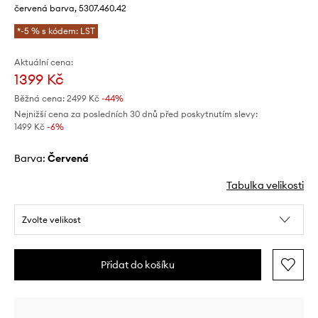
červená barva, 5307.460.42
*-5 % s kódem: LST
Aktuální cena:
1399 Kč
Běžná cena:
2499 Kč
-44%
Nejnižší cena za posledních 30 dnů před poskytnutím slevy:
1499 Kč
 -6%
Barva:
červená
Tabulka velikosti
Zvolte velikost
Přidat do košíku