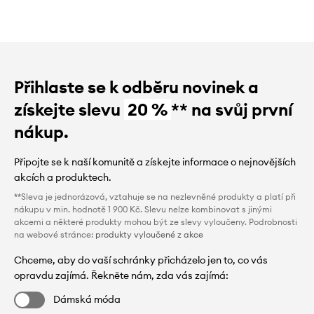
Přihlaste se k odběru novinek a
získejte slevu
20 %
** na svůj první
nákup.
Připojte se k naší komunitě a získejte informace o nejnovějších
akcích a produktech.
**Sleva je jednorázová, vztahuje se na nezlevněné produkty a platí při
nákupu v min. hodnotě 1 900 Kč. Slevu nelze kombinovat s jinými
akcemi a některé produkty mohou být ze slevy vyloučeny. Podrobnosti
na webové stránce:
produkty vyloučené z akce
Chceme, aby do vaší schránky přicházelo jen to, co vás
opravdu zajímá. Řekněte nám, zda vás zajímá:
Dámská móda