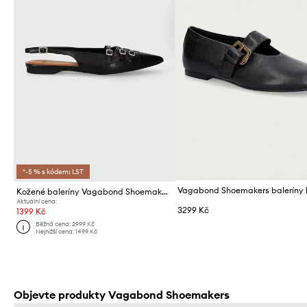
*-5 % s kódem: LST
Kožené baleríny Vagabond Shoemakers HERMINE
Aktuální cena:
3299 Kč
1399 Kč
Běžná cena:
2999 Kč
Nejnižší cena:
1499 Kč
Objevte produkty Vagabond Shoemakers