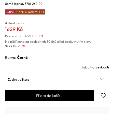
černá barva, 5701-260-20
-50%
*-5 % s kódem: LST
Aktuální cena:
1639 Kč
Běžná cena:
3299 Kč
-50%
Nejnižší cena za posledních 30 dnů před poskytnutím slevy:
3299 Kč
 -50%
Barva:
černá
Tabulka velikosti
Zvolte velikost
Přidat do košíku