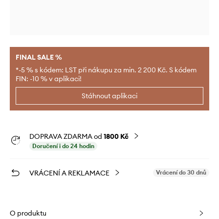
FINAL SALE %
*-5 % s kódem: LST při nákupu za min. 2 200 Kč. S kódem
FIN: -10 % v aplikaci!
Stáhnout aplikaci
DOPRAVA ZDARMA od
1800 Kč
Doručení i do 24 hodin
VRÁCENÍ A REKLAMACE
Vrácení do 30 dnů
O produktu