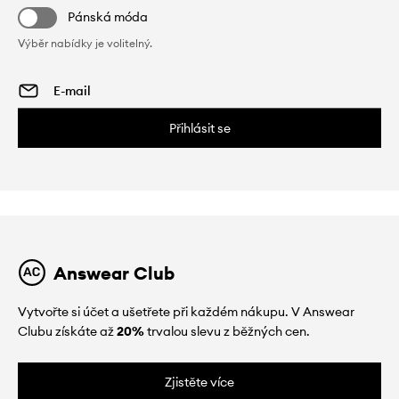
Pánská móda
Výběr nabídky je volitelný.
Přihlásit se
Answear Club
Vytvořte si účet a ušetřete při každém nákupu. V Answear
Clubu získáte až
20%
trvalou slevu z běžných cen.
Zjistěte více