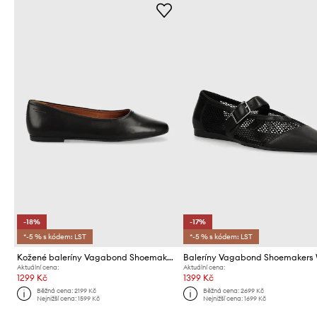
-18%
-17%
*-5 % s kódem: LST
*-5 % s kódem: LST
Kožené baleríny Vagabond Shoemakers JOLIN
Aktuální cena:
Aktuální cena:
1299 Kč
1399 Kč
Běžná cena:
2199 Kč
Běžná cena:
2699 Kč
Nejnižší cena:
1599 Kč
Nejnižší cena:
1699 Kč