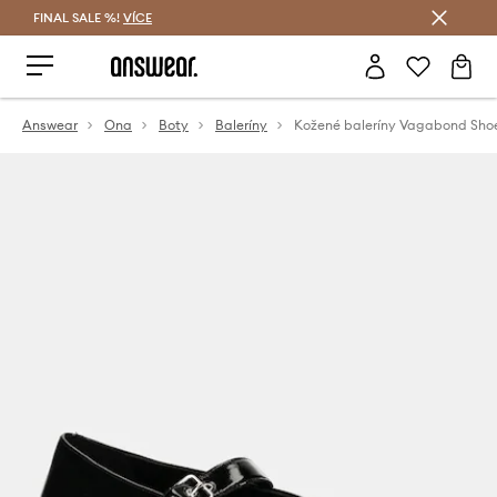
FINAL SALE %!
VÍCE
Ušetřete s Answear Club
Answear
Ona
Boty
Baleríny