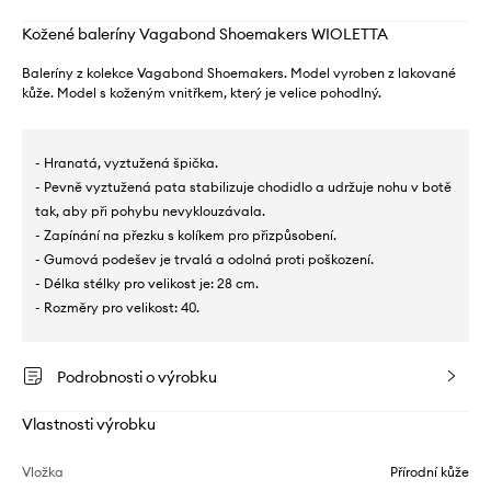
Kožené baleríny Vagabond Shoemakers WIOLETTA
Baleríny z kolekce Vagabond Shoemakers. Model vyroben z lakované
kůže. Model s koženým vnitřkem, který je velice pohodlný.
- Hranatá, vyztužená špička.
- Pevně vyztužená pata stabilizuje chodidlo a udržuje nohu v botě
tak, aby při pohybu nevyklouzávala.
- Zapínání na přezku s kolíkem pro přizpůsobení.
- Gumová podešev je trvalá a odolná proti poškození.
- Délka stélky pro velikost je: 28 cm.
- Rozměry pro velikost: 40.
Podrobnosti o výrobku
Vlastnosti výrobku
Vložka
Přírodní kůže