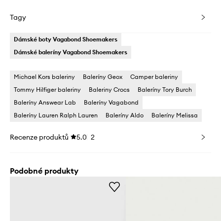
Tagy
Dámské boty Vagabond Shoemakers
Dámské baleríny Vagabond Shoemakers
Michael Kors baleriny
Baleríny Geox
Camper baleriny
Tommy Hilfiger baleriny
Baleriny Crocs
Baleríny Tory Burch
Baleríny Answear Lab
Baleríny Vagabond
Baleríny Lauren Ralph Lauren
Baleríny Aldo
Baleríny Melissa
Recenze produktů
5.0
2
Podobné produkty