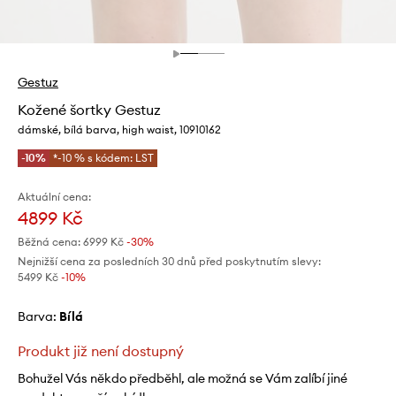
Gestuz
Kožené šortky Gestuz
dámské, bílá barva, high waist, 10910162
-10%
*-10 % s kódem: LST
Aktuální cena:
4899 Kč
Běžná cena:
6999 Kč
-30%
Nejnižší cena za posledních 30 dnů před poskytnutím slevy:
5499 Kč
 -10%
Barva:
bílá
Produkt již není dostupný
Bohužel Vás někdo předběhl, ale možná se Vám zalíbí jiné