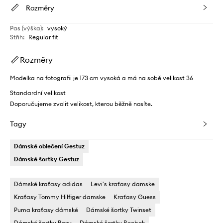
Rozměry
Pas (výška)
:
vysoký
Střih
:
Regular fit
Rozměry
Modelka na fotografii je 173 cm vysoká a má na sobě velikost 36
Standardní velikost
Doporučujeme zvolit velikost, kterou běžně nosíte.
Tagy
Dámské oblečení Gestuz
Dámské šortky Gestuz
Dámské kraťasy adidas
Levi's kraťasy damske
Kraťasy Tommy Hilfiger damske
Kraťasy Guess
Puma kraťasy dámské
Dámské šortky Twinset
Dámské šortky Roxy
Dámské šortky Reebok