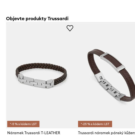
Objevte produkty Trussardi
*-5 % s kódem: LST
*-25 % s kódem: LST
Náramek Trussardi T-LEATHER
Trussardi náramek pánský kůžen