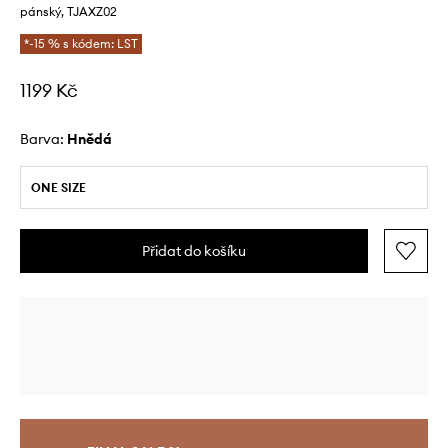
pánský, TJAXZ02
*-15 % s kódem: LST
1199 Kč
Barva:
hnědá
ONE SIZE
Přidat do košíku