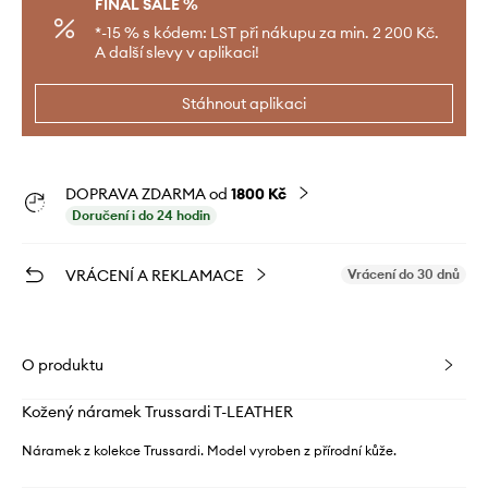
FINAL SALE %
*-15 % s kódem: LST při nákupu za min. 2 200 Kč.
A další slevy v aplikaci!
Stáhnout aplikaci
DOPRAVA ZDARMA od
1800 Kč
Doručení i do 24 hodin
VRÁCENÍ A REKLAMACE
Vrácení do 30 dnů
O produktu
Kožený náramek Trussardi T-LEATHER
Náramek z kolekce Trussardi. Model vyroben z přírodní kůže.