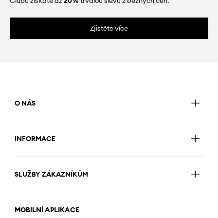
Clubu získáte až
20%
trvalou slevu z běžných cen.
Zjistěte více
O NÁS
INFORMACE
SLUŽBY ZÁKAZNÍKŮM
MOBILNÍ APLIKACE