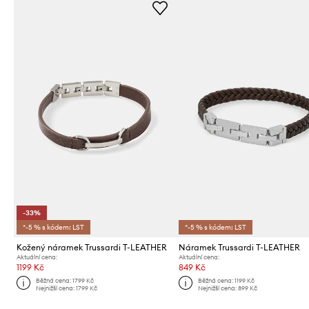
-33%
*-5 % s kódem: LST
*-5 % s kódem: LST
Kožený náramek Trussardi T-LEATHER
Náramek Trussardi T-LEATHER
Aktuální cena:
Aktuální cena:
1199 Kč
849 Kč
Běžná cena:
1799 Kč
Běžná cena:
1199 Kč
Nejnižší cena:
1799 Kč
Nejnižší cena:
899 Kč