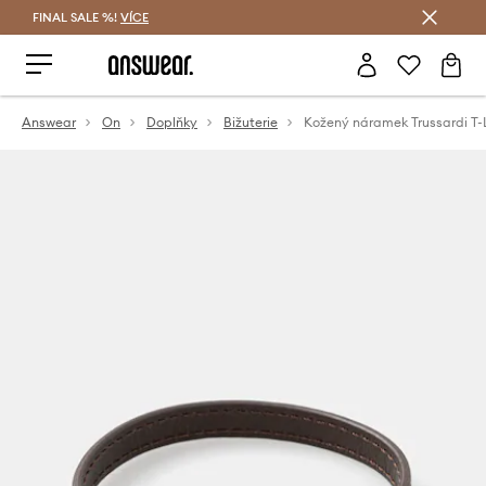
FINAL SALE %!
VÍCE
Ušetřete s Answear Club
Answear
On
Doplňky
Bižuterie