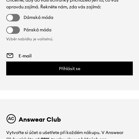
Chceme, aby do vaší schránky přicházelo jen to, co vás
opravdu zajímá. Řekněte nám, zda vás zajímá:
Dámská móda
Pánská móda
Výběr nabídky je volitelný.
Přihlásit se
Answear Club
Vytvořte si účet a ušetřete při každém nákupu. V Answear