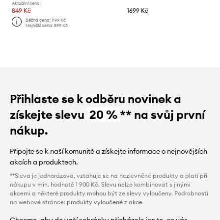
Aktuální cena:
849 Kč
1699 Kč
Běžná cena:
1199 Kč
Nejnižší cena:
899 Kč
Přihlaste se k odběru novinek a
získejte slevu
20 %
** na svůj první
nákup.
Připojte se k naší komunitě a získejte informace o nejnovějších
akcích a produktech.
**Sleva je jednorázová, vztahuje se na nezlevněné produkty a platí při
nákupu v min. hodnotě 1 900 Kč. Slevu nelze kombinovat s jinými
akcemi a některé produkty mohou být ze slevy vyloučeny. Podrobnosti
na webové stránce:
produkty vyloučené z akce