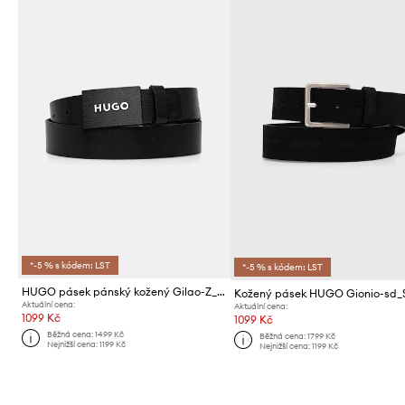
*-5 % s kódem: LST
*-5 % s kódem: LST
HUGO pásek pánský kožený Gilao-Z_Sz35
Kožený pásek HUGO Gionio-sd_
Aktuální cena:
Aktuální cena:
1099 Kč
1099 Kč
Běžná cena:
1499 Kč
Běžná cena:
1799 Kč
Nejnižší cena:
1199 Kč
Nejnižší cena:
1199 Kč