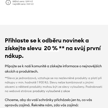
Běžná cena:
1299 Kč
Nejnižší cena:
949 Kč
Přihlaste se k odběru novinek a
získejte slevu
20 %
** na svůj první
nákup.
Připojte se k naší komunitě a získejte informace o nejnovějších
akcích a produktech.
**Sleva je jednorázová, vztahuje se na nezlevněné produkty a platí při
nákupu v min. hodnotě 1 900 Kč. Slevu nelze kombinovat s jinými
akcemi a některé produkty mohou být ze slevy vyloučeny. Podrobnosti
na webové stránce:
produkty vyloučené z akce
Chceme, aby do vaší schránky přicházelo jen to, co vás
opravdu zajímá. Řekněte nám, zda vás zajímá: