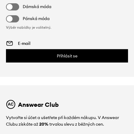
Dámská móda
Pánská móda
Výběr nabídky je volitelný.
Přihlásit se
Answear Club
Vytvořte si účet a ušetřete při každém nákupu. V Answear
Clubu získáte až
20%
trvalou slevu z běžných cen.