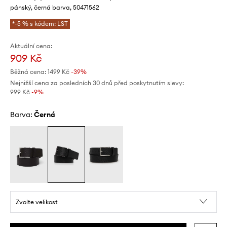
pánský, černá barva, 50471562
*-5 % s kódem: LST
Aktuální cena:
909 Kč
Běžná cena:
1499 Kč
-39%
Nejnižší cena za posledních 30 dnů před poskytnutím slevy:
999 Kč
 -9%
Barva:
černá
Zvolte velikost