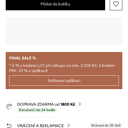
Přidat do košíku
FINAL SALE %
*-5 % s kódem: LST při nákupu za min. 2 200 Kč. S kódem
FIN: -10 % v aplikaci!
Stáhnout aplikaci
DOPRAVA ZDARMA od
1800 Kč
Doručení i do 24 hodin
VRÁCENÍ A REKLAMACE
Vrácení do 30 dnů