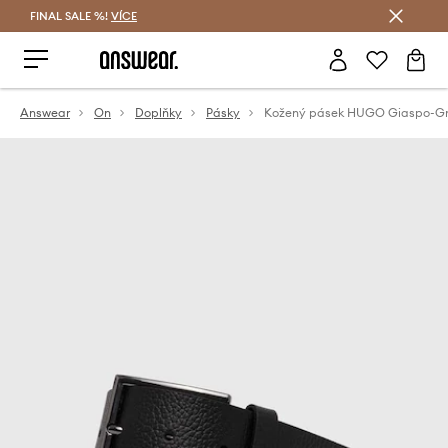
FINAL SALE %!
VÍCE
Ušetřete s Answear Club
Answear
On
Doplňky
Pásky