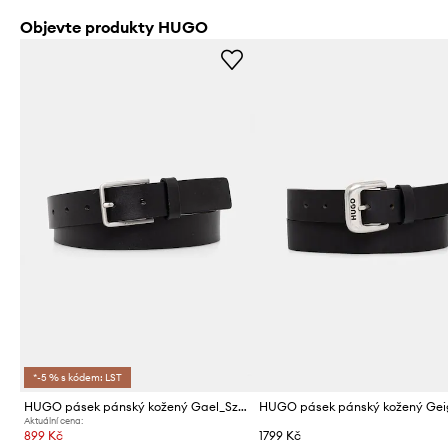
Objevte produkty HUGO
*-5 % s kódem: LST
HUGO pásek pánský kožený Gael_Sz30
Aktuální cena:
899 Kč
1799 Kč