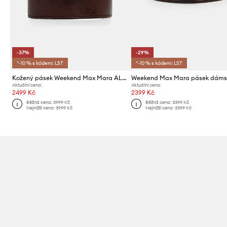
-37%
-29%
*-10 % s kódem: LST
*-10 % s kódem: LST
Kožený pásek Weekend Max Mara ALACCATO
Aktuální cena:
Aktuální cena:
2499 Kč
2399 Kč
Běžná cena:
3999 Kč
Běžná cena:
3399 Kč
Nejnižší cena:
3999 Kč
Nejnižší cena:
3399 Kč