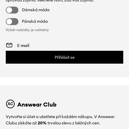
opravdu zajímá. Řekněte nám, zda vás zajímá:
Dámská móda
Pánská móda
Výběr nabídky je volitelný.
Přihlásit se
Answear Club
Vytvořte si účet a ušetřete při každém nákupu. V Answear
Clubu získáte až
20%
trvalou slevu z běžných cen.