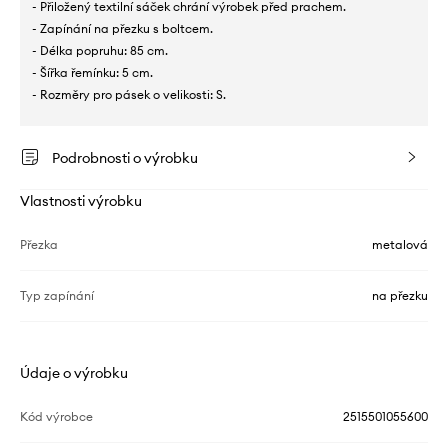
- Přiložený textilní sáček chrání výrobek před prachem.
- Zapínání na přezku s boltcem.
- Délka popruhu: 85 cm.
- Šířka řemínku: 5 cm.
- Rozměry pro pásek o velikosti: S.
Podrobnosti o výrobku
Vlastnosti výrobku
Přezka
metalová
Typ zapínání
na přezku
Údaje o výrobku
Kód výrobce
2515501055600