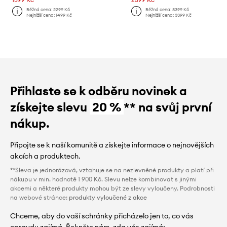
Běžná cena:
2299 Kč
Běžná cena:
3399 Kč
Nejnižší cena:
1499 Kč
Nejnižší cena:
3399 Kč
Přihlaste se k odběru novinek a
získejte slevu
20 %
** na svůj první
nákup.
Připojte se k naší komunitě a získejte informace o nejnovějších
akcích a produktech.
**Sleva je jednorázová, vztahuje se na nezlevněné produkty a platí při
nákupu v min. hodnotě 1 900 Kč. Slevu nelze kombinovat s jinými
akcemi a některé produkty mohou být ze slevy vyloučeny. Podrobnosti
na webové stránce:
produkty vyloučené z akce
Chceme, aby do vaší schránky přicházelo jen to, co vás