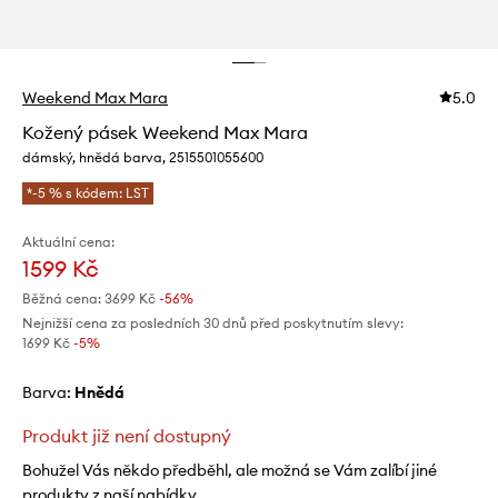
Weekend Max Mara
5.0
Kožený pásek Weekend Max Mara
dámský, hnědá barva, 2515501055600
*-5 % s kódem: LST
Aktuální cena:
1599 Kč
Běžná cena:
3699 Kč
-56%
Nejnižší cena za posledních 30 dnů před poskytnutím slevy:
1699 Kč
 -5%
Barva:
hnědá
Produkt již není dostupný
Bohužel Vás někdo předběhl, ale možná se Vám zalíbí jiné
produkty z naší nabídky.