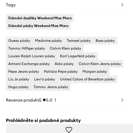
Tagy
Dámské doplňky Weekend Max Mara
Dámské pásky Weekend Max Mara
Guess pásky
Medicine pásky
Twinset pásky
Boss pásky
Tommy Hilfiger pásky
Calvin Klein pásky
Lauren Ralph Lauren pásky
Karl Lagerfeld pásky
Armani Exchange pásky
Aldo pásky
Calvin Klein Jeans pásky
Pepe Jeans pásky
Patrizia Pepe pásky
Morgan pásky
Liu Jo pásky
Levi's pásky
United Colors of Benetton pásky
Hugo pásky
Tommy Jeans pásky
Recenze produktů
5.0
1
Prohlédněte si podobné produkty