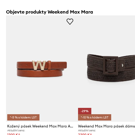
Objevte produkty Weekend Max Mara
-29%
*-5 % s kódem: LST
*-10 % s kódem: LST
Kožený pásek Weekend Max Mara AWEST
Aktuální cena:
Aktuální cena:
1399 Kč
2399 Kč