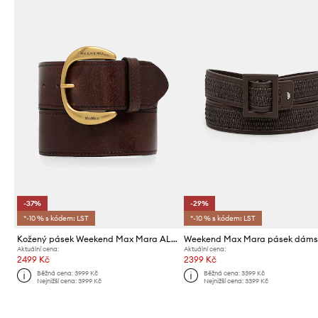
-37%
-29%
*-10 % s kódem: LST
*-10 % s kódem: LST
Kožený pásek Weekend Max Mara ALACCATO
Aktuální cena:
Aktuální cena:
2499 Kč
2399 Kč
Běžná cena:
3999 Kč
Běžná cena:
3399 Kč
Nejnižší cena:
3999 Kč
Nejnižší cena:
3399 Kč