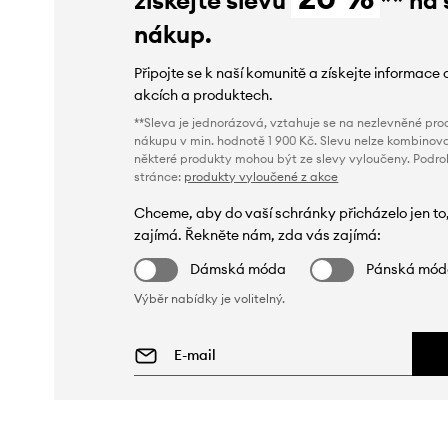
nákup.
Připojte se k naší komunitě a získejte informace 
akcích a produktech.
**Sleva je jednorázová, vztahuje se na nezlevněné prod
nákupu v min. hodnotě 1 900 Kč. Slevu nelze kombinova
některé produkty mohou být ze slevy vyloučeny. Podr
stránce:
produkty vyloučené z akce
Chceme, aby do vaší schránky přicházelo jen to
zajímá. Řekněte nám, zda vás zajímá:
Dámská móda
Pánská mó
Výběr nabídky je volitelný.