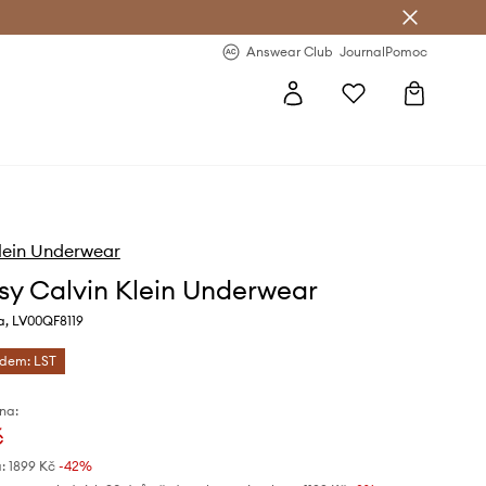
Answear Club
- 20 % na první objednávku
Answear Club
Journal
Pomoc
lein Underwear
sy Calvin Klein Underwear
a, LV00QF8119
ódem: LST
na:
č
:
1899 Kč
-42%