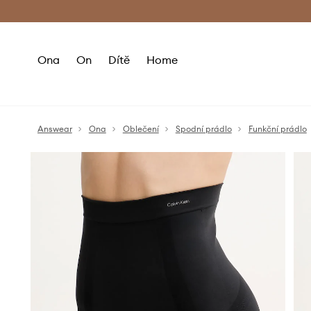
Premium Fashion Benefits
Doručení a vr
Ona
On
Dítě
Home
Answear
Ona
Oblečení
Spodní prádlo
Funkční prádlo