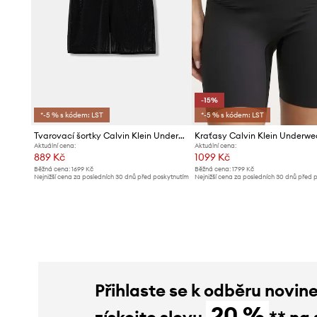
-15%
*-5 % s kódem: LST
*-5 % s kódem: LST
Tvarovací šortky Calvin Klein Underwear
Kraťasy Calvin Klein Underwe
Aktuální cena:
Aktuální cena:
889 Kč
1099 Kč
Běžná cena:
1699 Kč
Běžná cena:
1799 Kč
Nejnižší cena za posledních 30 dnů před poskytnutím
Nejnižší cena za posledních 30 dnů před 
slevy:
949 Kč
slevy:
1299 Kč
Přihlaste se k odběru novin
20 %
získejte slevu
** na 