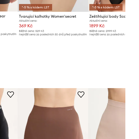
*-5 % s kódem: LST
*-5 % s kódem: LST
ear
Tvarující kalhotky Women'secret
Zeštíhlující body Scandale
Aktuální cena:
Aktuální cena:
369 Kč
1899 Kč
Běžná cena:
529 Kč
Běžná cena:
2999 Kč
d poskytnutím
Nejnižší cena za posledních 30 dnů před poskytnutím
Nejnižší cena za posledních 30 dnů př
slevy:
389 Kč
slevy:
1999 Kč