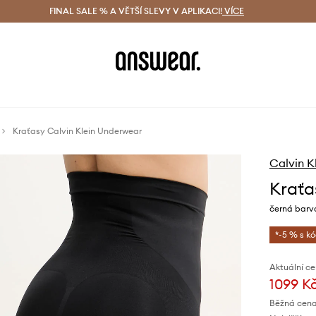
ácení zdarma (od 1800 Kč)
FINAL SALE % A VĚTŠÍ SLEVY V APLIKACI!
Doručení i do 24 h
VÍCE
Ušetřete s 
Kraťasy Calvin Klein Underwear
Calvin K
Kraťa
černá barv
*-5 % s k
Aktuální ce
1099 K
Běžná cena