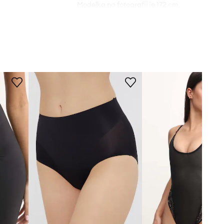
Modelka na fotografii je 172 cm
vysoká a má na sobě velikost S
lein Underwear
Standardní velikost
Doporučujeme zvolit velikost, kterou
běžně nosíte.
Tabulka velikosti