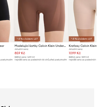
*-5 % s kódem: LST
*-5 % s kódem: LST
ear
Modelující šortky Calvin Klein Underwear
Kraťasy Calvin Klein Under
Aktuální cena:
Aktuální cena:
859 Kč
1099 Kč
Běžná cena:
1699 Kč
Běžná cena:
1899 Kč
d poskytnutím
Nejnižší cena za posledních 30 dnů před poskytnutím
Nejnižší cena za posledních 30 dnů př
slevy:
949 Kč
slevy:
1199 Kč