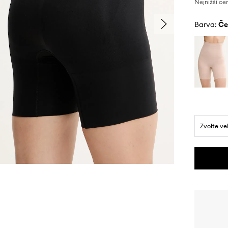
Nejnižší ce
Barva:
č
Zvolte ve