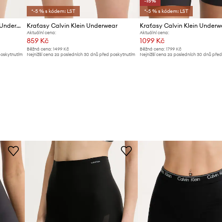
-15%
*-5 % s kódem: LST
*-5 % s kódem: LST
Modelující šortky Calvin Klein Underwear
Kraťasy Calvin Klein Underwear
Kraťasy Calvin Klein Underw
Aktuální cena:
Aktuální cena:
859 Kč
1099 Kč
Běžná cena:
1499 Kč
Běžná cena:
1799 Kč
poskytnutím
Nejnižší cena za posledních 30 dnů před poskytnutím
Nejnižší cena za posledních 30 dnů pře
slevy:
889 Kč
slevy:
1299 Kč