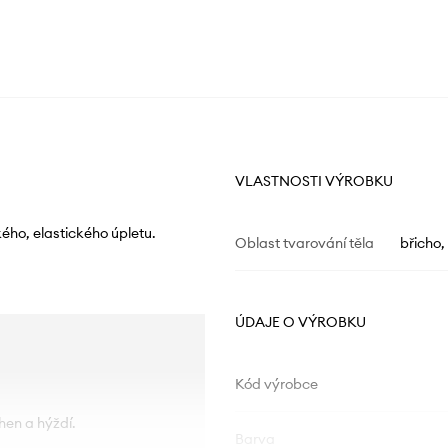
VLASTNOSTI VÝROBKU
ého, elastického úpletu.
Oblast tvarování těla
břicho,
ÚDAJE O VÝROBKU
Kód výrobce
hen a hýždí.
Barva