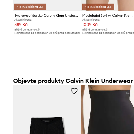
*-5 % s kódem: LST
*-5 % s kódem: LST
Tvarovací šortky Calvin Klein Underwear
Aktuální cena:
Aktuální cena:
889 Kč
1009 Kč
Běžná cena:
1699 Kč
Běžná cena:
1699 Kč
Nejnižší cena za posledních 30 dnů před poskytnutím
Nejnižší cena za posledních 30 dnů před 
slevy:
949 Kč
slevy:
1069 Kč
Objevte produkty Calvin Klein Underwear