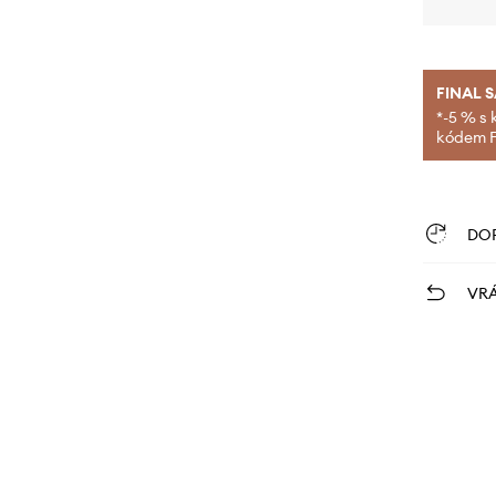
FINAL 
*-5 % s 
kódem FI
DO
VRÁ