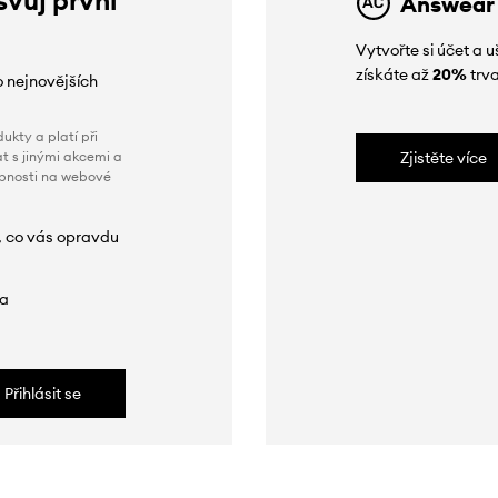
Answear
Vytvořte si účet a
získáte až
20%
trva
o nejnovějších
ukty a platí při
t s jinými akcemi a
Zjistěte více
obnosti na webové
, co vás opravdu
da
Přihlásit se