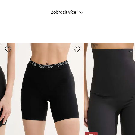
Zobrazit více
Značka
Calvin K
Výrobce
ID produktu