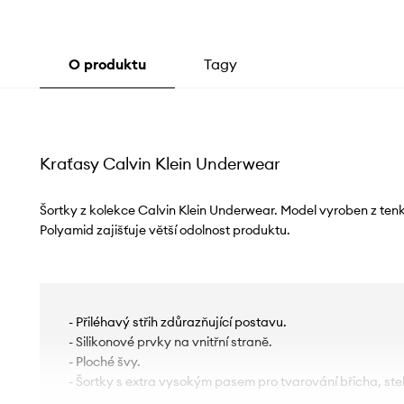
O produktu
Tagy
Kraťasy Calvin Klein Underwear
Šortky z kolekce Calvin Klein Underwear. Model vyroben z tenk
Polyamid zajišťuje větší odolnost produktu.
- Přiléhavý střih zdůrazňující postavu.
- Silikonové prvky na vnitřní straně.
- Ploché švy.
- Šortky s extra vysokým pasem pro tvarování břicha, ste