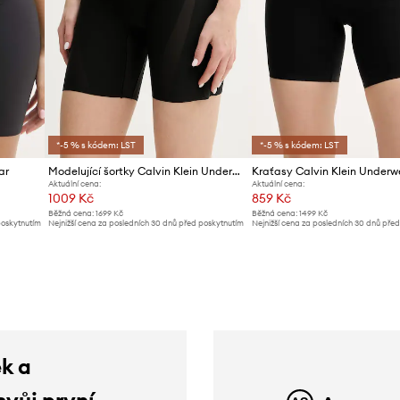
*-5 % s kódem: LST
*-5 % s kódem: LST
ar
Modelující šortky Calvin Klein Underwear
Kraťasy Calvin Klein Underw
Aktuální cena:
Aktuální cena:
1009 Kč
859 Kč
Běžná cena:
1699 Kč
Běžná cena:
1499 Kč
poskytnutím
Nejnižší cena za posledních 30 dnů před poskytnutím
Nejnižší cena za posledních 30 dnů pře
slevy:
1069 Kč
slevy:
889 Kč
ek a
svůj první