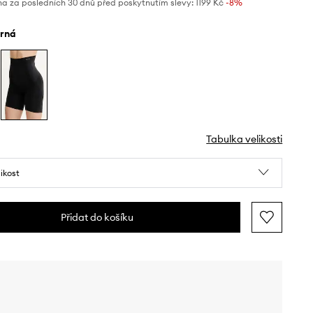
na za posledních 30 dnů před poskytnutím slevy:
1199 Kč
 -8%
erná
Tabulka velikosti
likost
Přidat do košíku