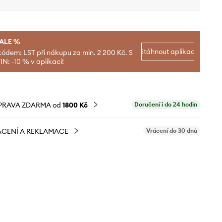
SALE %
Stáhnout aplikaci
kódem: LST při nákupu za min. 2 200 Kč. S
N: -10 % v aplikaci!
PRAVA ZDARMA od
1800 Kč
Doručení i do 24 hodin
CENÍ A REKLAMACE
Vrácení do 30 dnů