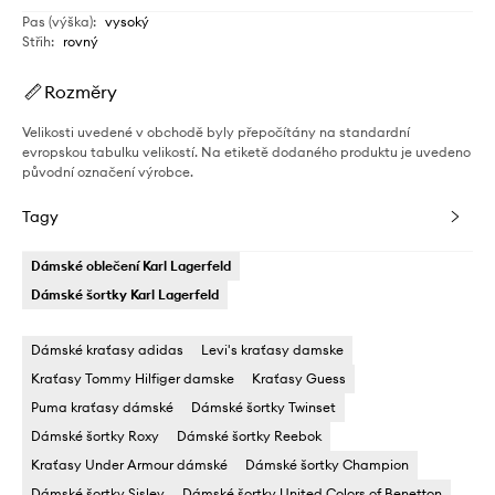
Pas (výška)
:
vysoký
Střih
:
rovný
Rozměry
Velikosti uvedené v obchodě byly přepočítány na standardní
evropskou tabulku velikostí. Na etiketě dodaného produktu je uvedeno
původní označení výrobce.
Tagy
Dámské oblečení Karl Lagerfeld
Dámské šortky Karl Lagerfeld
Dámské kraťasy adidas
Levi's kraťasy damske
Kraťasy Tommy Hilfiger damske
Kraťasy Guess
Puma kraťasy dámské
Dámské šortky Twinset
Dámské šortky Roxy
Dámské šortky Reebok
Kraťasy Under Armour dámské
Dámské šortky Champion
Dámské šortky Sisley
Dámské šortky United Colors of Benetton