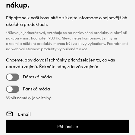
nákup.
Připojte se k naší komunitě a získejte informace o nejnovějších
akcích a produktech.
**Sleva je jednorázová, vztahuje se na nezlevněné produkty a platí při
nákupu v min. hodnotě 1 900 Kč. Slevu nelze kombinovat s jinými
akcemi a některé produkty mohou být ze slevy vyloučeny. Podrobnosti
na webové stránce:
produkty vyloučené z akce
Chceme, aby do vaší schránky přicházelo jen to, co vás
opravdu zajímá. Řekněte nám, zda vás zajímá:
Dámská móda
Pánská móda
Výběr nabídky je volitelný.
Přihlásit se