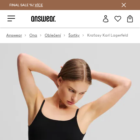
FINAL SALE %!
VÍCE
Ušetřete s Answear Club
Answear
Ona
Oblečení
Šortky
Kraťasy Karl Lagerfeld