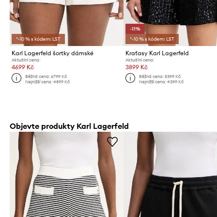
-11%
*-10 % s kódem: LST
*-10 % s kódem: LST
Karl Lagerfeld šortky dámské
Kraťasy Karl Lagerfeld
Aktuální cena:
Aktuální cena:
4699 Kč
3899 Kč
Běžná cena:
6799 Kč
Běžná cena:
5399 Kč
Nejnižší cena:
4899 Kč
Nejnižší cena:
4399 Kč
Objevte produkty Karl Lagerfeld