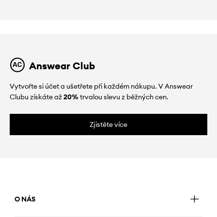
Answear Club
Vytvořte si účet a ušetřete při každém nákupu. V Answear
Clubu získáte až
20%
trvalou slevu z běžných cen.
Zjistěte více
O NÁS