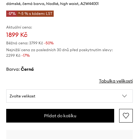
dámské, černá barva, hladké, high waist, A2W44001
-17%
*-5 % s kódem: LST
Aktuální cena:
1899 Kč
Běžná cena:
3799 Kč
-50%
Nejnižší cena za posledních 30 dnů před poskytnutím slevy:
2299 Kč
 -17%
Barva:
černá
Tabulka velikosti
Zvolte velikost
Přidat do košíku