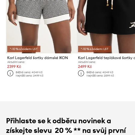
*-10 % s kódem: LST
*-10 % s kódem: LST
Karl Lagerfeld šortky dámské IKON
Aktuální cena:
Aktuální cena:
2399 Kč
2499 Kč
Běžná cena:
4049 Kč
Běžná cena:
4049 Kč
Nejnižší cena:
2499 Kč
Nejnižší cena:
2599 Kč
Přihlaste se k odběru novinek a
získejte slevu
20 %
** na svůj první