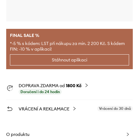
FINAL SALE %
*-5 % s kódem: LST při nákupu za min. 2 200 Kč. S kódem
FIN: -10 % v aplikaci!
Stáhnout aplikaci
DOPRAVA ZDARMA od
1800 Kč
Doručení i do 24 hodin
VRÁCENÍ A REKLAMACE
Vrácení do 30 dnů
O produktu