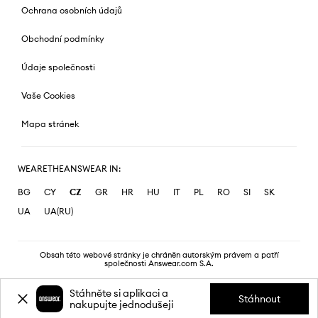
Ochrana osobních údajů
Obchodní podmínky
Údaje společnosti
Vaše Cookies
Mapa stránek
WEARETHEANSWEAR IN:
BG
CY
CZ
GR
HR
HU
IT
PL
RO
SI
SK
UA
UA(RU)
Obsah této webové stránky je chráněn autorským právem a patří
společnosti Answear.com S.A.
Stáhněte si aplikaci a
Stáhnout
nakupujte jednodušeji