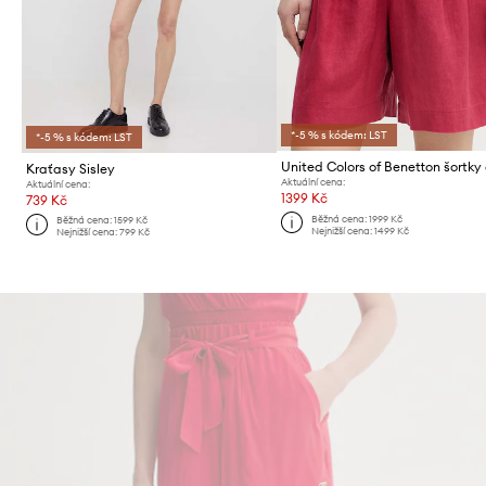
*-5 % s kódem: LST
*-5 % s kódem: LST
Kraťasy Sisley
Aktuální cena:
Aktuální cena:
1399 Kč
739 Kč
Běžná cena:
1999 Kč
Běžná cena:
1599 Kč
Nejnižší cena:
1499 Kč
Nejnižší cena:
799 Kč