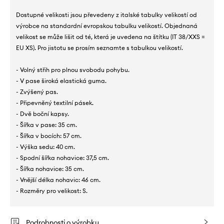
Dostupné velikosti jsou převedeny z italské tabulky velikostí od
výrobce na standardní evropskou tabulku velikostí. Objednaná
velikost se může lišit od té, která je uvedena na štítku (IT 38/XXS =
EU XS). Pro jistotu se prosím seznamte s tabulkou velikostí.
- Volný střih pro plnou svobodu pohybu.
- V pase široká elastická guma.
- Zvýšený pas.
- Připevněný textilní pásek.
- Dvě boční kapsy.
- Šířka v pase: 35 cm.
- Šířka v bocích: 57 cm.
- Výška sedu: 40 cm.
- Spodní šířka nohavice: 37,5 cm.
- Šířka nohavice: 35 cm.
- Vnější délka nohavic: 46 cm.
- Rozměry pro velikost: S.
Podrobnosti o výrobku