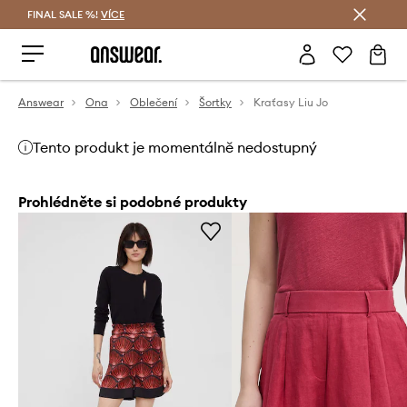
FINAL SALE %!
VÍCE
Ušetřete s Answear Club
Answear
Ona
Oblečení
Šortky
Kraťasy Liu Jo
Tento produkt je momentálně nedostupný
Prohlédněte si podobné produkty