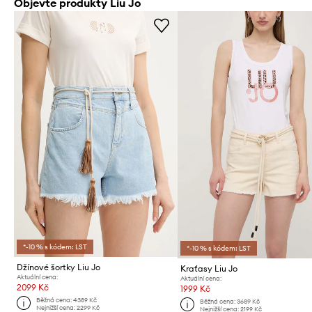
Objevte produkty Liu Jo
*-10 % s kódem: LST
*-10 % s kódem: LST
Džínové šortky Liu Jo
Kraťasy Liu Jo
Aktuální cena:
Aktuální cena:
2099 Kč
1999 Kč
Běžná cena:
4389 Kč
Běžná cena:
3689 Kč
Nejnižší cena:
2299 Kč
Nejnižší cena:
2199 Kč