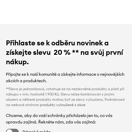
Přihlaste se k odběru novinek a
získejte slevu
20 %
** na svůj první
nákup.
Připojte se k naší komunitě a získejte informace o nejnovějších
akcích a produktech.
**Sleva je jednorázová, vztahuje se na nezlevněné produkty a platí při
nákupu v min. hodnotě 1 900 Kč. Slevu nelze kombinovat s jinými
akcemi a některé produkty mohou být ze slevy vyloučeny. Podrobnosti
na webové stránce:
produkty vyloučené z akce
Chceme, aby do vaší schránky přicházelo jen to, co vás
opravdu zajímá. Řekněte nám, zda vás zajímá: