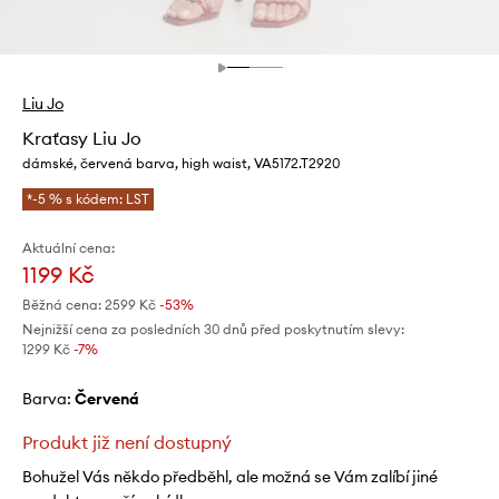
Liu Jo
Kraťasy Liu Jo
dámské, červená barva, high waist, VA5172.T2920
*-5 % s kódem: LST
Aktuální cena:
1199 Kč
Běžná cena:
2599 Kč
-53%
Nejnižší cena za posledních 30 dnů před poskytnutím slevy:
1299 Kč
 -7%
Barva:
červená
Produkt již není dostupný
Bohužel Vás někdo předběhl, ale možná se Vám zalíbí jiné