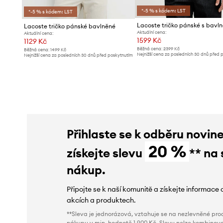
*-5 % s kódem: LST
*-5 % s kódem: LST
Lacoste tričko pánské s bavl
Lacoste tričko pánské bavlněné
Aktuální cena:
Aktuální cena:
1599 Kč
1129 Kč
Běžná cena:
2399 Kč
Běžná cena:
1499 Kč
Nejnižší cena za posledních 30 dnů před 
Nejnižší cena za posledních 30 dnů před poskytnutím
slevy:
1699 Kč
slevy:
1199 Kč
Přihlaste se k odběru novin
20 %
získejte slevu
** na 
nákup.
Připojte se k naší komunitě a získejte informace 
akcích a produktech.
**Sleva je jednorázová, vztahuje se na nezlevněné prod
nákupu v min. hodnotě 1 900 Kč. Slevu nelze kombinova