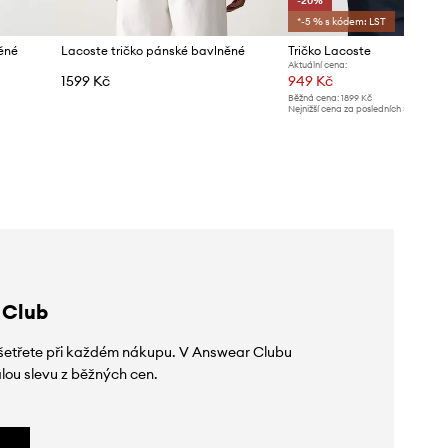
-20%
*-5 % s kódem: LST
ěné
Lacoste tričko pánské bavlněné
Tričko Lacoste
Aktuální cena:
1599 Kč
949 Kč
Běžná cena:
1899 Kč
Nejnižší cena za posledních 30 dnů př
slevy:
1199 Kč
 Club
 ušetřete při každém nákupu. V Answear Clubu
lou slevu z běžných cen.