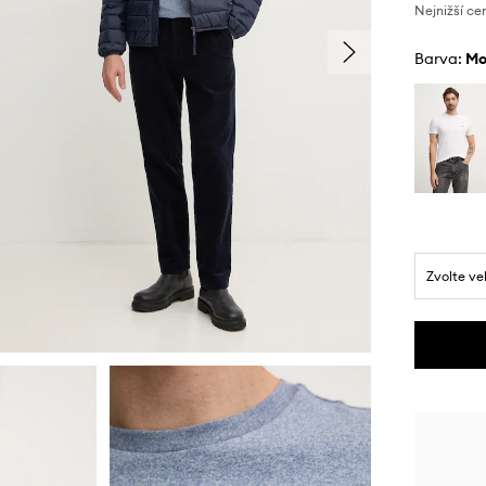
Nejnižší ce
Barva:
m
Zvolte ve