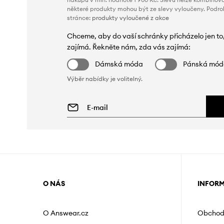
některé produkty mohou být ze slevy vyloučeny. Podr
stránce:
produkty vyloučené z akce
Chceme, aby do vaší schránky přicházelo jen to
zajímá. Řekněte nám, zda vás zajímá:
Dámská móda
Pánská mó
Výběr nabídky je volitelný.
O NÁS
INFOR
O Answear.cz
Obchod