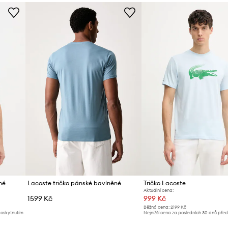
urenční pohodlí po
ID produktu
cí a hodí se pro
lasický a univerzální
e kombinování s
né
Lacoste tričko pánské bavlněné
Tričko Lacoste
Aktuální cena:
1599 Kč
999 Kč
Běžná cena:
2199 Kč
poskytnutím
Nejnižší cena za posledních 30 dnů pře
slevy:
1089 Kč