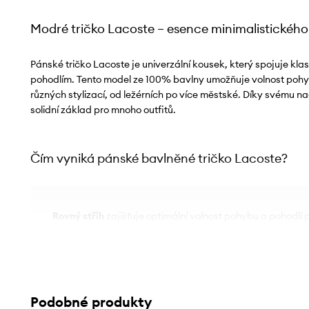
Modré tričko Lacoste – esence minimalistického 
Pánské tričko Lacoste je univerzální kousek, který spojuje kl
pohodlím. Tento model ze 100% bavlny umožňuje volnost poh
různých stylizací, od ležérních po více městské. Díky svému 
solidní základ pro mnoho outfitů.
Čím vyniká pánské bavlněné tričko Lacoste?
Rovný střih
zajišťuje optimální volnost pohybu a pohodlí p
přizpůsobuje postavě
Vyrobeno ze
100% vysoce kvalitní bavlny
, je příjemné 
ideální pro každodenní nošení
Podobné produkty