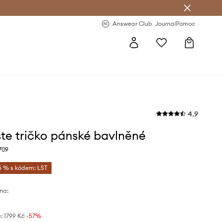
Answear Club
- 20 % na první objednávku
Answear Club
Journal
Pomoc
4.9
te tričko pánské bavlněné
709
5 % s kódem: LST
na:
:
1799 Kč
-57%