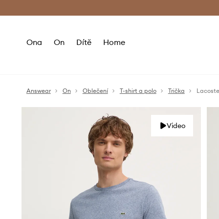
Premium Fashion Benefits
Doručení a vr
Ona
On
Dítě
Home
Answear
On
Oblečení
T-shirt a polo
Trička
Lacoste
Video