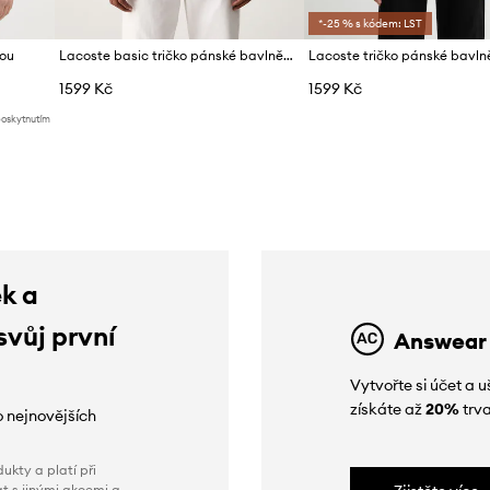
*-25 % s kódem: LST
nou
Lacoste basic tričko pánské bavlněné
Lacoste tričko pánské bavln
1599 Kč
1599 Kč
poskytnutím
ek a
svůj první
Answear
Vytvořte si účet a
získáte až
20%
trva
o nejnovějších
ukty a platí při
t s jinými akcemi a