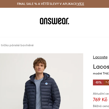
ácení zdarma (od 1800 Kč)
FINAL SALE % A VĚTŠÍ SLEVY V APLIKACI!
Doručení i do 24 h
VÍCE
Ušetřete s 
 tričko pánské bavlněné
Lacoste
Lacos
modré TH6
-10%
*-
Aktuální ce
769 Kč
Běžná cena