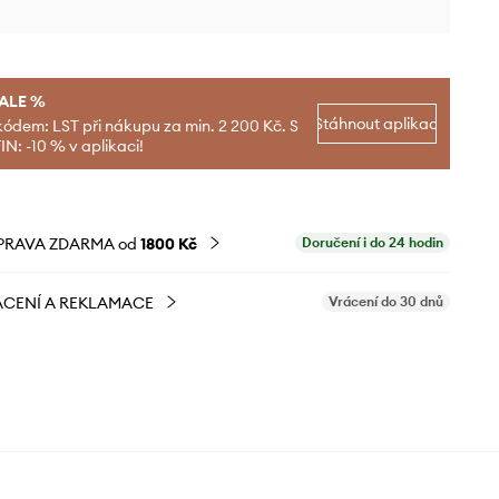
SALE %
Stáhnout aplikaci
kódem: LST při nákupu za min. 2 200 Kč. S
N: -10 % v aplikaci!
PRAVA ZDARMA od
1800 Kč
Doručení i do 24 hodin
CENÍ A REKLAMACE
Vrácení do 30 dnů