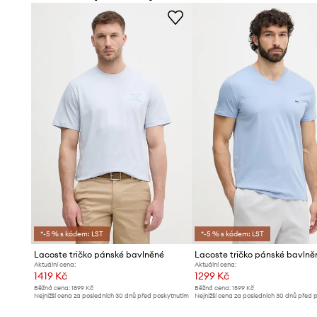
Pružný úplet
se jemně přizpůsobuje tělu a nabízí bezkonk
celý den
Univerzální styl
spojuje ležérní volnost s městskou elegan
mnoho příležitostí
Kulatý výstřih
je nadčasové řešení, které dodává tričku k
charakter
Hladký vzor
podtrhuje minimalistický design a usnadňuj
ostatními kousky šatníku
*-5 % s kódem: LST
*-5 % s kódem: LST
Lacoste tričko pánské bavlněné
Lacoste tričko pánské bavlně
Aktuální cena:
Aktuální cena:
1419 Kč
1299 Kč
Běžná cena:
1899 Kč
Běžná cena:
1599 Kč
Nejnižší cena za posledních 30 dnů před poskytnutím
Nejnižší cena za posledních 30 dnů před 
slevy:
1499 Kč
slevy:
1359 Kč