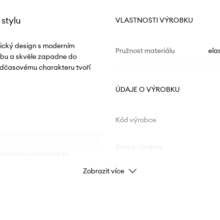
stylu
VLASTNOSTI VÝROBKU
asický design s moderním
Pružnost materiálu
ela
ybu a skvěle zapadne do
nadčasovému charakteru tvoří
ÚDAJE O VÝROBKU
Kód výrobce
Barva výrobce
ři nošení, dokonale se
Zobrazit více
Barva
na dotek a prodyšné,
Značka