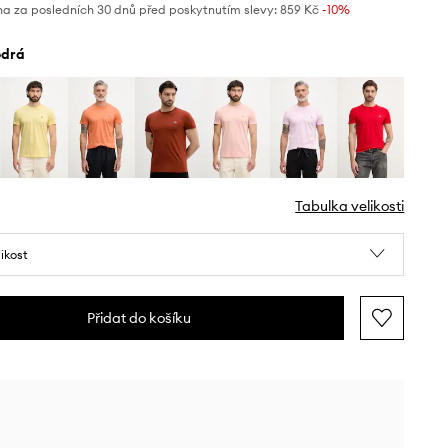
na za posledních 30 dnů před poskytnutím slevy:
859 Kč
 -10%
odrá
Tabulka velikosti
likost
Přidat do košíku