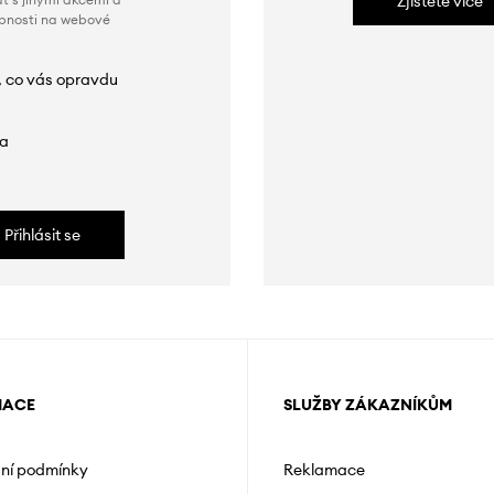
Zjistěte více
obnosti na webové
, co vás opravdu
da
Přihlásit se
MACE
SLUŽBY ZÁKAZNÍKŮM
ní podmínky
Reklamace