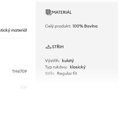
MATERIÁL
Celý produkt
:
100% Bavlna
stický materiál
STŘIH
Výstřih
:
kulatý
Typ rukávu
:
klasický
TH6709
Střih
:
Regular fit
1GF
modrá
Lacoste