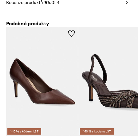
Recenze produktů
5.0
4
Podobné produkty
*-15 % s kódem: LST
*-10 % s kódem: LST