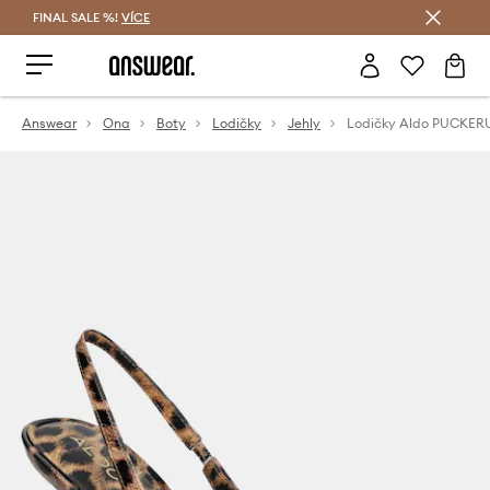
FINAL SALE %!
VÍCE
Ušetřete s Answear Club
Answear
Ona
Boty
Lodičky
Jehly
Lodičky Aldo PUCKER