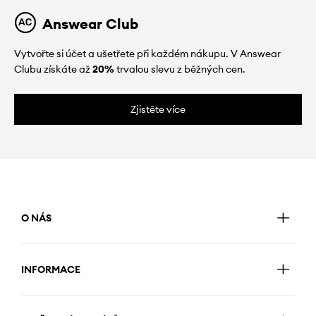
Answear Club
Vytvořte si účet a ušetřete při každém nákupu. V Answear
Clubu získáte až
20%
trvalou slevu z běžných cen.
Zjistěte více
O NÁS
INFORMACE