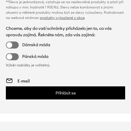
**Sleva je jednorázová, vztahuje se na nezlevněné produkty a platí při
nákupu v min. hodnotě 1 900 Kč. Slevu nelze kombinovat s jinými
akcemi a některé produkty mohou být ze slevy vyloučeny. Podrobnosti
na webové stránce:
produkty vyloučené z akce
Chceme, aby do vaší schránky přicházelo jen to, co vás
opravdu zajímá. Řekněte nám, zda vás zajímá:
Dámská móda
Pánská móda
Výběr nabídky je volitelný.
Přihlásit se