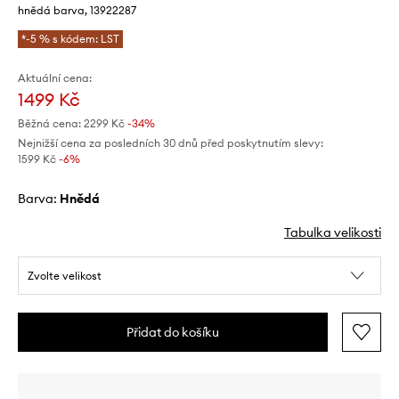
hnědá barva, 13922287
*-5 % s kódem: LST
Aktuální cena:
1499 Kč
Běžná cena:
2299 Kč
-34%
Nejnižší cena za posledních 30 dnů před poskytnutím slevy:
1599 Kč
 -6%
Barva:
hnědá
Tabulka velikosti
Zvolte velikost
Přidat do košíku