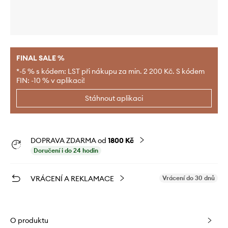
FINAL SALE %
*-5 % s kódem: LST při nákupu za min. 2 200 Kč. S kódem
FIN: -10 % v aplikaci!
Stáhnout aplikaci
DOPRAVA ZDARMA od
1800 Kč
Doručení i do 24 hodin
VRÁCENÍ A REKLAMACE
Vrácení do 30 dnů
O produktu