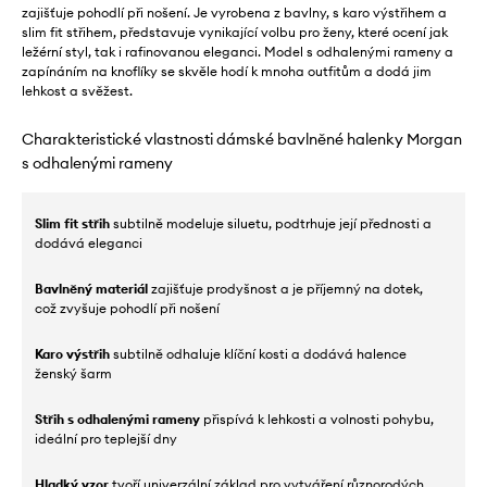
zajišťuje pohodlí při nošení. Je vyrobena z bavlny, s karo výstřihem a
slim fit střihem, představuje vynikající volbu pro ženy, které ocení jak
ležérní styl, tak i rafinovanou eleganci. Model s odhalenými rameny a
zapínáním na knoflíky se skvěle hodí k mnoha outfitům a dodá jim
lehkost a svěžest.
Charakteristické vlastnosti dámské bavlněné halenky Morgan
s odhalenými rameny
Slim fit střih
subtilně modeluje siluetu, podtrhuje její přednosti a
dodává eleganci
Bavlněný materiál
zajišťuje prodyšnost a je příjemný na dotek,
což zvyšuje pohodlí při nošení
Karo výstřih
subtilně odhaluje klíční kosti a dodává halence
ženský šarm
Střih s odhalenými rameny
přispívá k lehkosti a volnosti pohybu,
ideální pro teplejší dny
Hladký vzor
tvoří univerzální základ pro vytváření různorodých,