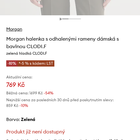
Morgan
Morgan halenka s odhalenými rameny dámská s
bavlnou CLODI.F
zelená hladká CLODI.F
-10%
*-5 % s kódem: LST
Aktuální cena:
769 Kč
Běžná cena:
1699 Kč
-54%
Nejnižší cena za posledních 30 dnů před poskytnutím slevy:
859 Kč
 -10%
Barva:
zelená
Produkt již není dostupný