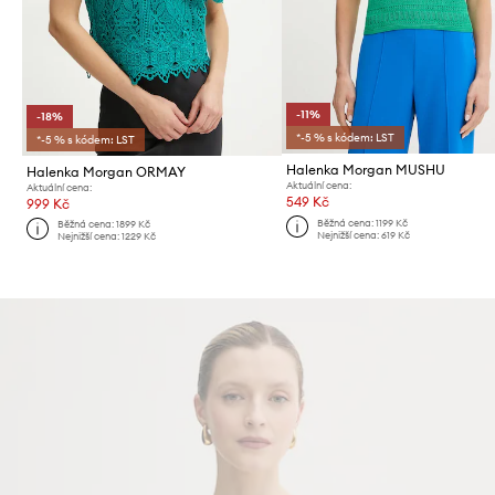
-11%
-18%
*-5 % s kódem: LST
*-5 % s kódem: LST
Halenka Morgan MUSHU
Halenka Morgan ORMAY
Aktuální cena:
Aktuální cena:
549 Kč
999 Kč
Běžná cena:
1199 Kč
Běžná cena:
1899 Kč
Nejnižší cena:
619 Kč
Nejnižší cena:
1229 Kč