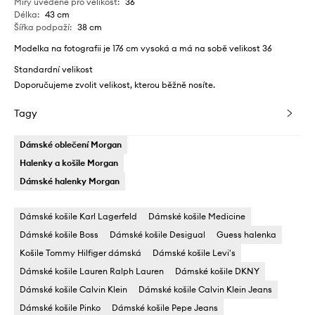
Míry uvedené pro velikost
:
36
Délka
:
43 cm
Šířka podpaží
:
38 cm
Modelka na fotografii je 176 cm vysoká a má na sobě velikost 36
Standardní velikost
Doporučujeme zvolit velikost, kterou běžně nosíte.
Tagy
Dámské oblečení Morgan
Halenky a košile Morgan
Dámské halenky Morgan
Dámské košile Karl Lagerfeld
Dámské košile Medicine
Dámské košile Boss
Dámské košile Desigual
Guess halenka
Košile Tommy Hilfiger dámská
Dámské košile Levi's
Dámské košile Lauren Ralph Lauren
Dámské košile DKNY
Dámské košile Calvin Klein
Dámské košile Calvin Klein Jeans
Dámské košile Pinko
Dámské košile Pepe Jeans