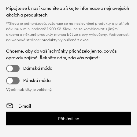
Připojte se k naší komunitě a získejte informace o nejnovějších
akcích a produktech.
**Sleva je jednorázová, vztahuje se na nezlevněné produkty a platí při
nákupu v min. hodnotě 1 900 Kč. Slevu nelze kombinovat s jinými
akcemi a některé produkty mohou být ze slevy vyloučeny. Podrobnosti
na webové stránce:
produkty vyloučené z akce
Chceme, aby do vaší schránky přicházelo jen to, co vás
opravdu zajímá. Řekněte nám, zda vás zajímá:
Dámská móda
Pánská móda
Výběr nabídky je volitelný.
Přihlásit se