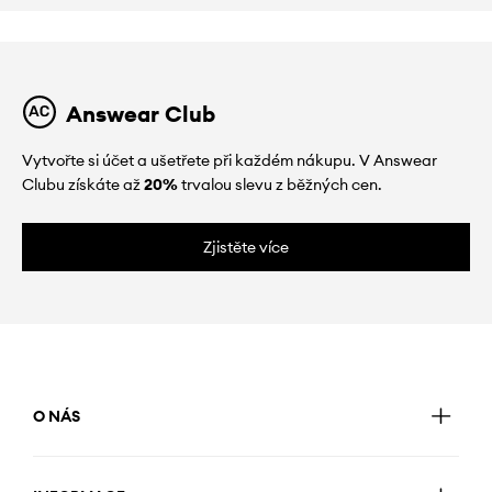
Answear Club
Vytvořte si účet a ušetřete při každém nákupu. V Answear
Clubu získáte až
20%
trvalou slevu z běžných cen.
Zjistěte více
O NÁS