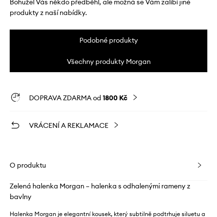
Bohužel Vás někdo předběhl, ale možná se Vám zalíbí jiné
produkty z naší nabídky.
Podobné produkty
Všechny produkty Morgan
DOPRAVA ZDARMA od
1800 Kč
VRÁCENÍ A REKLAMACE
O produktu
Zelená halenka Morgan – halenka s odhalenými rameny z
bavlny
Halenka Morgan je elegantní kousek, který subtilně podtrhuje siluetu a