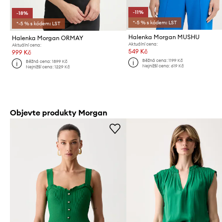
-11%
-18%
*-5 % s kódem: LST
*-5 % s kódem: LST
Halenka Morgan MUSHU
Halenka Morgan ORMAY
Aktuální cena:
Aktuální cena:
549 Kč
999 Kč
Běžná cena:
1199 Kč
Běžná cena:
1899 Kč
Nejnižší cena:
619 Kč
Nejnižší cena:
1229 Kč
Objevte produkty Morgan