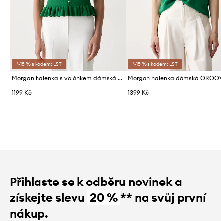
*-15 % s kódem: LST
*-15 % s kódem: LST
Morgan halenka s volánkem dámská s viskózou MISMO
Morgan halenka dámská OROO
1199 Kč
1399 Kč
Přihlaste se k odběru novinek a
získejte slevu
20 %
** na svůj první
nákup.