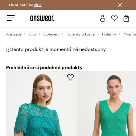
FINAL SALE %!
VÍCE
Ušetřete s Answear Club
Answear
Ona
Oblečení
Halenky a košile
Halenky
Tento produkt je momentálně nedostupný
Prohlédněte si podobné produkty