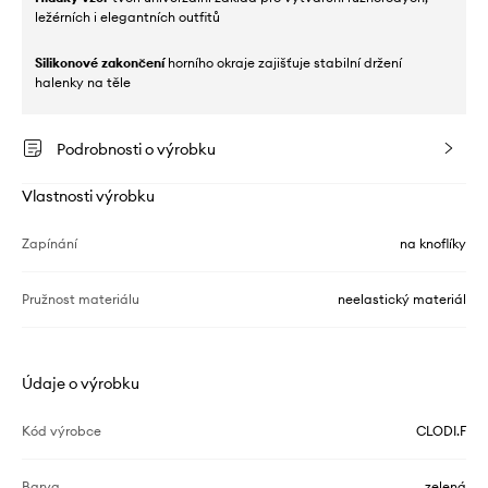
ležérních i elegantních outfitů
Silikonové zakončení
horního okraje zajišťuje stabilní držení
halenky na těle
Podrobnosti o výrobku
Vlastnosti výrobku
Zapínání
na knoflíky
Pružnost materiálu
neelastický materiál
Údaje o výrobku
Kód výrobce
CLODI.F
Barva
zelená