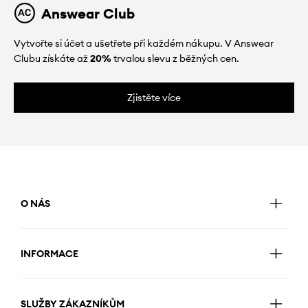
Answear Club
Vytvořte si účet a ušetřete při každém nákupu. V Answear
Clubu získáte až
20%
trvalou slevu z běžných cen.
Zjistěte více
O NÁS
INFORMACE
SLUŽBY ZÁKAZNÍKŮM