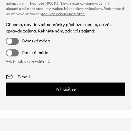
nákupu v min. hodnotě 1 900 Kč. Slevu nelze kombinovat s jinými
akcemi a některé produkty mohou být ze slevy vyloučeny. Podrobnosti
na webové stránce:
produkty vyloučené z akce
Chceme, aby do vaší schránky přicházelo jen to, co vás
opravdu zajímá. Řekněte nám, zda vás zajímá:
Dámská móda
Pánská móda
Výběr nabídky je volitelný.
Přihlásit se