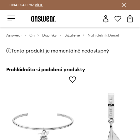
FINAL SALE %!
VÍCE
Ušetřete s Answear Club
Answear
On
Doplňky
Bižuterie
Náhrdelník Diesel
Tento produkt je momentálně nedostupný
Prohlédněte si podobné produkty