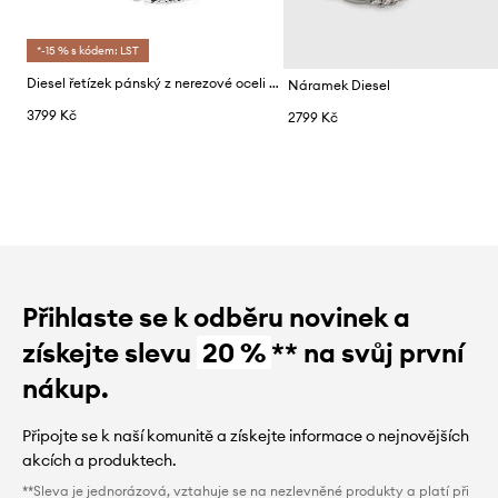
*-15 % s kódem: LST
Diesel řetízek pánský z nerezové oceli Diesel Font
Náramek Diesel
3799 Kč
2799 Kč
Přihlaste se k odběru novinek a
získejte slevu
20 %
** na svůj první
nákup.
Připojte se k naší komunitě a získejte informace o nejnovějších
akcích a produktech.
**Sleva je jednorázová, vztahuje se na nezlevněné produkty a platí při