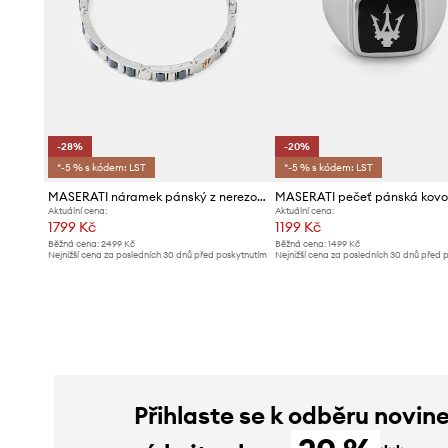
-28%
-20%
*-5 % s kódem: LST
*-5 % s kódem: LST
MASERATI náramek pánský z nerezové oceli CERAMIC
Aktuální cena:
Aktuální cena:
1799 Kč
1199 Kč
Běžná cena:
2499 Kč
Běžná cena:
1499 Kč
Nejnižší cena za posledních 30 dnů před poskytnutím
Nejnižší cena za posledních 30 dnů před 
slevy:
2499 Kč
slevy:
1499 Kč
Přihlaste se k odběru novin