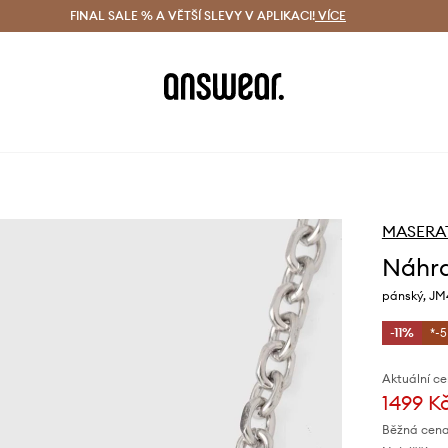
ácení zdarma (od 1800 Kč)
FINAL SALE % A VĚTŠÍ SLEVY V APLIKACI!
Doručení i do 24 h
VÍCE
Ušetřete s 
MASERA
Náhrd
pánský, J
-11%
*-
Aktuální ce
1499 K
Běžná cena