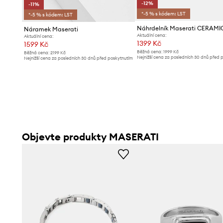
-12%
-11%
*-5 % s kódem: LST
*-5 % s kódem: LST
Náhrdelník Maserati CERAMI
Náramek Maserati
Aktuální cena:
Aktuální cena:
1399 Kč
1599 Kč
Běžná cena:
1999 Kč
Běžná cena:
2199 Kč
Nejnižší cena za posledních 30 dnů před 
Nejnižší cena za posledních 30 dnů před poskytnutím
slevy:
1599 Kč
slevy:
1799 Kč
Objevte produkty MASERATI