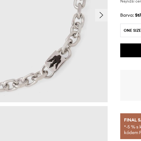
Nejnižší ce
Barva:
s
ONE SIZE
FINAL 
*-5 % s 
kódem FI