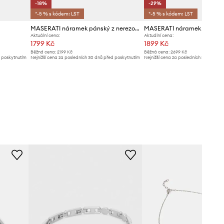
-18%
-29%
*-5 % s kódem: LST
*-5 % s kódem: LST
MASERATI náramek pánský z nerezové oceli CERAMIC
Aktuální cena:
Aktuální cena:
1799 Kč
1899 Kč
Běžná cena:
2199 Kč
Běžná cena:
2699 Kč
d poskytnutím
Nejnižší cena za posledních 30 dnů před poskytnutím
Nejnižší cena za posledních 30 dnů př
slevy:
2199 Kč
slevy:
2699 Kč