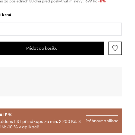
na za posledních 30 dnů před poskytnutím slevy:
1699 Kč
 -11%
tříbrná
Přidat do košíku
SALE %
Stáhnout aplikaci
kódem: LST při nákupu za min. 2 200 Kč. S
N: -10 % v aplikaci!