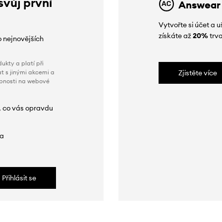
svůj první
Answear
Vytvořte si účet a
získáte až
20%
trva
o nejnovějších
ukty a platí při
t s jinými akcemi a
Zjistěte více
obnosti na webové
, co vás opravdu
da
Přihlásit se