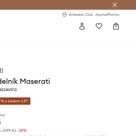
Answear Club
- 20 % na první objednávku
Answear Club
Journal
Pomoc
TI
elník Maserati
M422AVD13
5 % s kódem: LST
na:
č
:
2099 Kč
-28%