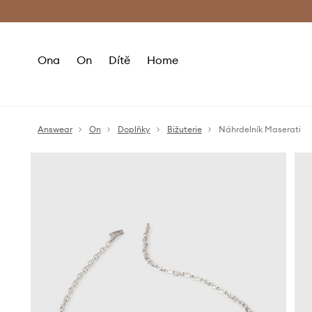
Premium Fashion Benefits
Doručení a vr
Ona
On
Dítě
Home
Answear
On
Doplňky
Bižuterie
Náhrdelník Maserati