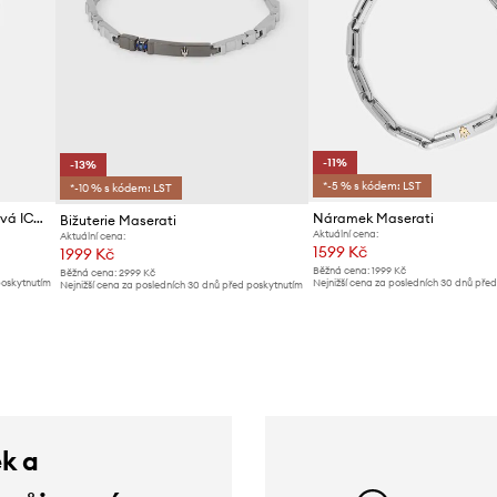
-11%
-13%
*-5 % s kódem: LST
*-10 % s kódem: LST
MASERATI pečeť pánská kovová ICONIC
Náramek Maserati
Bižuterie Maserati
Aktuální cena:
Aktuální cena:
1599 Kč
1999 Kč
Běžná cena:
1999 Kč
Běžná cena:
2999 Kč
poskytnutím
Nejnižší cena za posledních 30 dnů pře
Nejnižší cena za posledních 30 dnů před poskytnutím
slevy:
1799 Kč
slevy:
2299 Kč
ek a