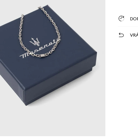
DO
VRÁ