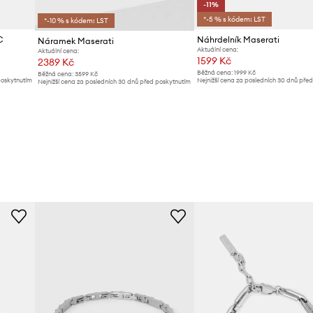
-11%
*-5 % s kódem: LST
*-10 % s kódem: LST
C
Náhrdelník Maserati
Náramek Maserati
Aktuální cena:
Aktuální cena:
1599 Kč
2389 Kč
Běžná cena:
1999 Kč
Běžná cena:
3599 Kč
poskytnutím
Nejnižší cena za posledních 30 dnů pře
Nejnižší cena za posledních 30 dnů před poskytnutím
slevy:
1799 Kč
slevy:
2599 Kč