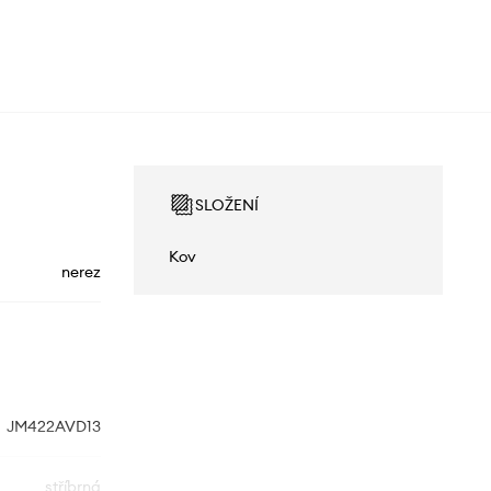
SLOŽENÍ
Kov
nerez
JM422AVD13
stříbrná