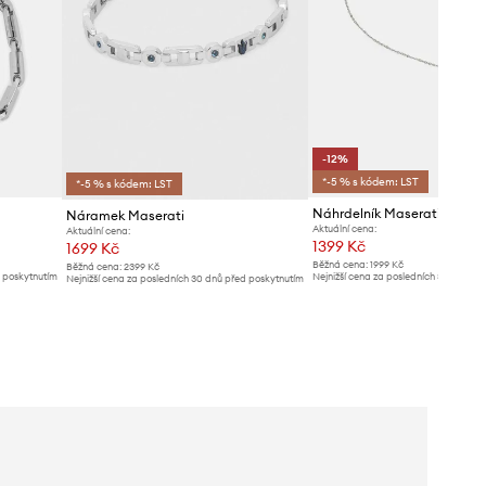
-12%
*-5 % s kódem: LST
*-5 % s kódem: LST
Náhrdelník Maserati CERA
Náramek Maserati
Aktuální cena:
Aktuální cena:
1399 Kč
1699 Kč
Běžná cena:
1999 Kč
Běžná cena:
2399 Kč
d poskytnutím
Nejnižší cena za posledních 30 dnů př
Nejnižší cena za posledních 30 dnů před poskytnutím
slevy:
1599 Kč
slevy:
1799 Kč