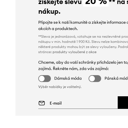
20 %
získejte slevu
** na 
nákup.
Připojte se k naší komunitě a získejte informace 
akcích a produktech.
**Sleva je jednorázová, vztahuje se na nezlevněné prod
nákupu v min. hodnotě 1 900 Kč. Slevu nelze kombinova
některé produkty mohou být ze slevy vyloučeny. Podr
stránce:
produkty vyloučené z akce
Chceme, aby do vaší schránky přicházelo jen to
zajímá. Řekněte nám, zda vás zajímá:
Dámská móda
Pánská mó
Výběr nabídky je volitelný.