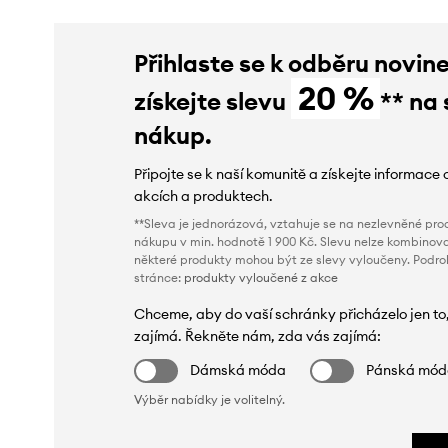
Přihlaste se k odběru novin
20 %
získejte slevu
** na 
nákup.
Připojte se k naší komunitě a získejte informace 
akcích a produktech.
**Sleva je jednorázová, vztahuje se na nezlevněné prod
nákupu v min. hodnotě 1 900 Kč. Slevu nelze kombinova
některé produkty mohou být ze slevy vyloučeny. Podr
stránce:
produkty vyloučené z akce
Chceme, aby do vaší schránky přicházelo jen to
zajímá. Řekněte nám, zda vás zajímá:
Dámská móda
Pánská mó
Výběr nabídky je volitelný.