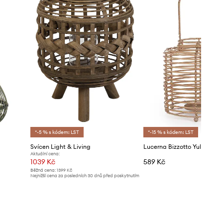
*-5 % s kódem: LST
*-15 % s kódem: LST
Svícen Light & Living
Lucerna Bizzotto Yulian
Aktuální cena:
1039 Kč
589 Kč
Běžná cena:
1399 Kč
Nejnižší cena za posledních 30 dnů před poskytnutím
slevy:
1069 Kč