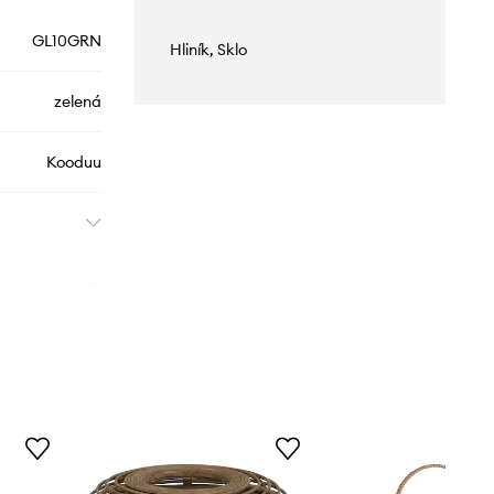
GL10GRN
Hliník, Sklo
zelená
Kooduu