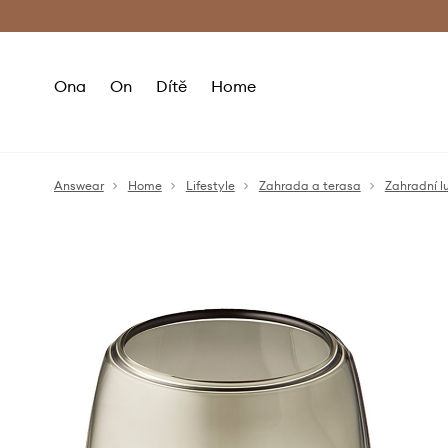
Premium Fashion Benefits
Doručení a vr
Ona
On
Dítě
Home
Answear
Home
Lifestyle
Zahrada a terasa
Zahradní l