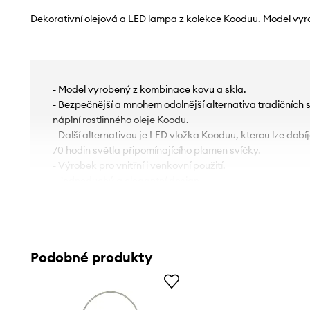
Dekorativní olejová a LED lampa z kolekce Kooduu. Model vyrob
- Model vyrobený z kombinace kovu a skla.
- Bezpečnější a mnohem odolnější alternativa tradičních s
náplní rostlinného oleje Koodu.
- Další alternativou je LED vložka Kooduu, kterou lze dobí
70 hodin světla připomínajícího plamen svíčky.
- Výrobek pro vnitřní i venkovní použití.
- Jednoduchý a elegantní design.
- Rozměry: 9 x 9 cm.
Podobné produkty