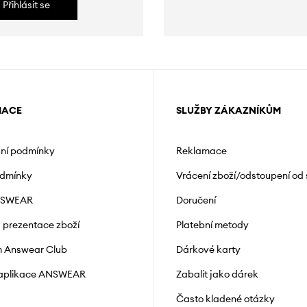
Přihlásit se
MACE
SLUŽBY ZÁKAZNÍKŮM
ní podmínky
Reklamace
odmínky
Vrácení zboží/odstoupení od
NSWEAR
Doručení
a prezentace zboží
Platební metody
 Answear Club
Dárkové karty
 aplikace ANSWEAR
Zabalit jako dárek
Často kladené otázky