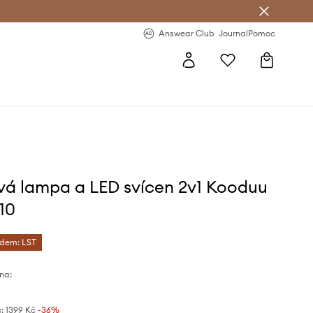
Answear Club
- 20 % na první objednávku
Answear Club
Journal
Pomoc
vá lampa a LED svícen 2v1 Kooduu
10
ódem: LST
na:
:
1399 Kč
-36%