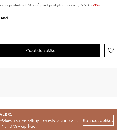
na za posledních 30 dnů před poskytnutím slevy:
919 Kč
 -3%
elená
Přidat do košíku
SALE %
Stáhnout aplikaci
kódem: LST při nákupu za min. 2 200 Kč. S
N: -10 % v aplikaci!