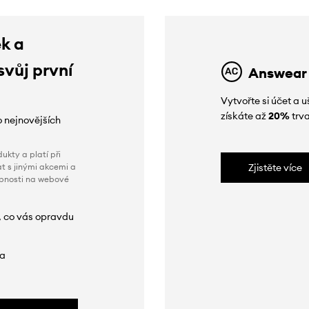
ek a
svůj první
Answear
Vytvořte si účet a
získáte až
20%
trva
o nejnovějších
ukty a platí při
t s jinými akcemi a
Zjistěte více
obnosti na webové
, co vás opravdu
da