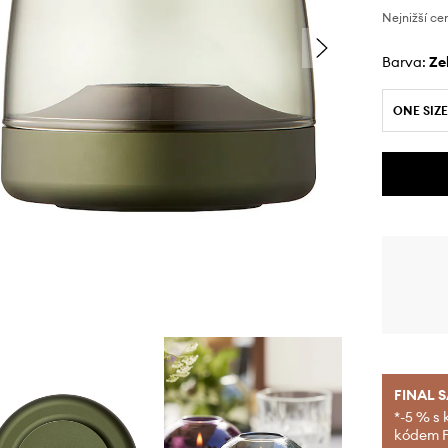
Nejnižší ce
Barva:
z
ONE SIZE
FINAL 
*-5 % s 
kódem FI