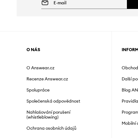
O NÁS
INFOR
O Answear.cz
Obchod
Recenze Answear.cz
Další p
Spolupráce
Blog A
Společenská odpovědnost
Pravidl
Nahlašování porušení
Program
(whistleblowing)
Mobilní
Ochrana osobních údajů