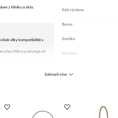
en z hliníku a skla.
Kód výrobce
Barva
Značka
víček díky kompatibilitě s
jet přes USB a poskytuje až
Výrobce
ID produktu
Zobrazit více