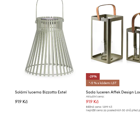
-29%
*-5 % s kódem: LST
Solární lucerna Bizzotto Estel
Aktuální cena:
919 Kč
919 Kč
Běžná cena:
1299 Kč
Nejnižší cena za posledních 30 dnů před 
slevy:
1299 Kč