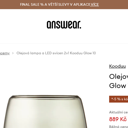
ácení zdarma (od 1800 Kč)
FINAL SALE % A VĚTŠÍ SLEVY V APLIKACI!
Doručení i do 24 h
VÍCE
Ušetřete s 
ucerny
Olejová lampa a LED svícen 2v1 Kooduu Glow 10
Kooduu
Olejo
Glow 
*-5 % s k
Aktuální ce
889 Kč
Běžná cena