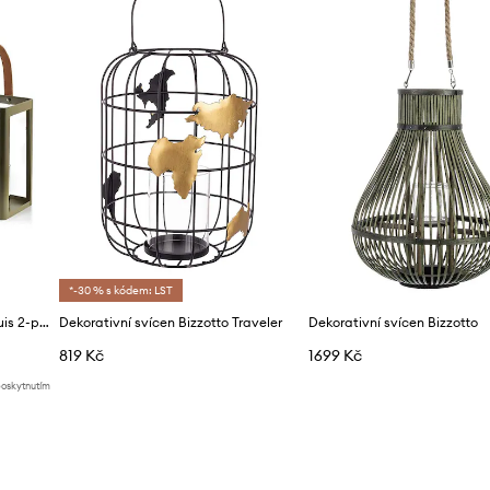
*-30 % s kódem: LST
Sada luceren Affek Design Louis 2-pack
Dekorativní svícen Bizzotto Traveler
Dekorativní svícen Bizzotto
819 Kč
1699 Kč
poskytnutím