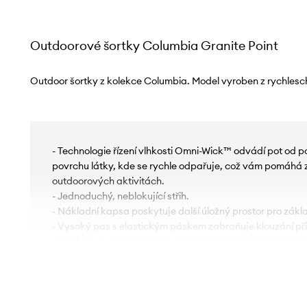
Outdoorové šortky Columbia Granite Point
Outdoor šortky z kolekce Columbia. Model vyroben z rychlesc
- Technologie řízení vlhkosti Omni-Wick™ odvádí pot od po
povrchu látky, kde se rychle odpařuje, což vám pomáhá zů
outdoorových aktivitách.
- Jednoduchý, neblokující střih.
- Nákladní kapsa poskytuje další úložný prostor pro zákla
- Vysoký pas s elastickým páskem zabraňuje klouzání př
- Ploché švy chrání pokožku před oděrkami a podrážděním
komfort při používání.