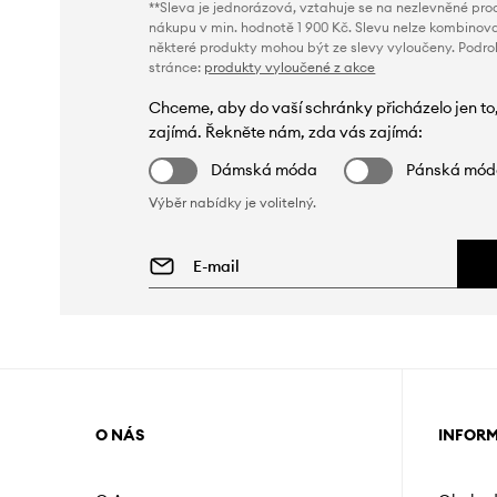
**Sleva je jednorázová, vztahuje se na nezlevněné prod
nákupu v min. hodnotě 1 900 Kč. Slevu nelze kombinova
některé produkty mohou být ze slevy vyloučeny. Podr
stránce:
produkty vyloučené z akce
Chceme, aby do vaší schránky přicházelo jen to
zajímá. Řekněte nám, zda vás zajímá:
Dámská móda
Pánská mó
Výběr nabídky je volitelný.
O NÁS
INFOR