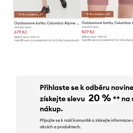
*-5 % s kódem: LST
*-5 % s kódem: LST
Outdoorové šortky Columbia Alpine Chill
Aktuální cena:
Aktuální cena:
829 Kč
679 Kč
Běžná cena:
1499 Kč
Běžná cena:
1499 Kč
Nejnižší cena za posledních 30 dnů před 
Nejnižší cena za posledních 30 dnů před poskytnutím
slevy:
849 Kč
slevy:
749 Kč
Přihlaste se k odběru novin
20 %
získejte slevu
** na 
nákup.
Připojte se k naší komunitě a získejte informace 
akcích a produktech.