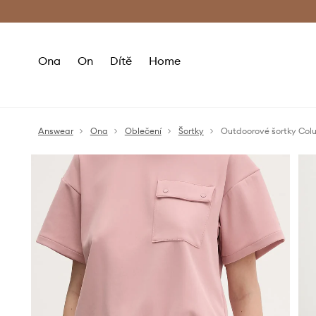
Premium Fashion Benefits
Doručení a vr
Ona
On
Dítě
Home
Answear
Ona
Oblečení
Šortky
Outdoorové šortky Colu