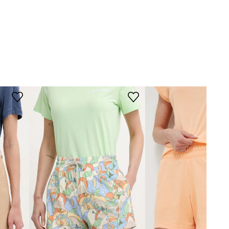
slevy:
449 Kč
slevy:
769 Kč