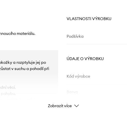
VLASTNOSTI VÝROBKU
hnoucího materiálu.
Podšívka
ÚDAJE O VÝROBKU
kožky a rozptyluje jej po
stat v suchu a pohodlí při
Kód výrobce
dní věci.
Barva
i pohybu.
 a zajišťují vysoký
Zobrazit více
Značka
Výrobce