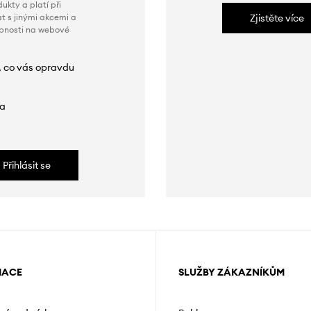
ukty a platí při
t s jinými akcemi a
Zjistěte více
obnosti na webové
, co vás opravdu
da
Přihlásit se
MACE
SLUŽBY ZÁKAZNÍKŮM