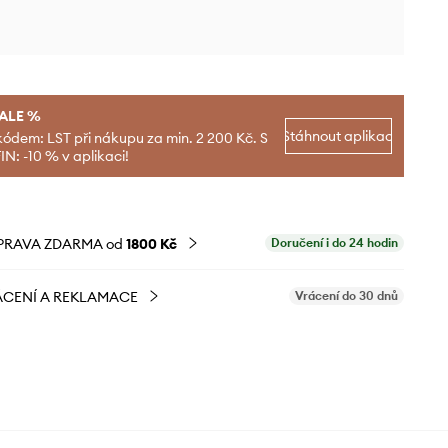
SALE %
Stáhnout aplikaci
kódem: LST při nákupu za min. 2 200 Kč. S
N: -10 % v aplikaci!
PRAVA ZDARMA od
1800 Kč
Doručení i do 24 hodin
CENÍ A REKLAMACE
Vrácení do 30 dnů