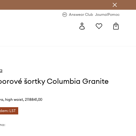
Answear Club
- 20 % na první objednávku
Answear Club
Journal
Pomoc
a
orové šortky Columbia Granite
a, high waist, 2118841,00
ódem: LST
na: