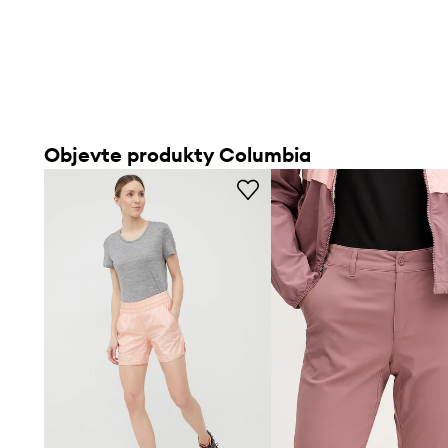
slevy:
679 Kč
slevy:
849 Kč
Objevte produkty Columbia