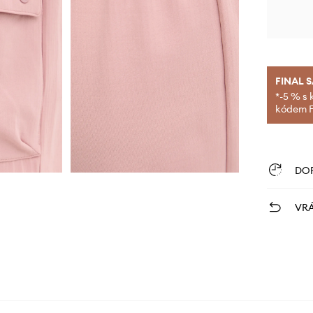
FINAL 
*-5 % s 
kódem FI
DO
VRÁ