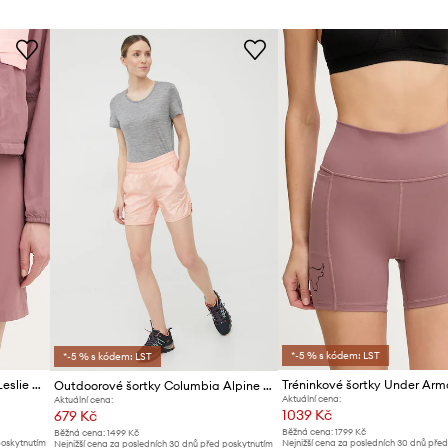
ID produktu
*-5 % s kódem: LST
*-5 % s kódem: LST
Outdoorové šortky Columbia Leslie Falls
Outdoorové šortky Columbia Alpine Chill
Aktuální cena:
Aktuální cena:
1039 Kč
679 Kč
Běžná cena:
1799 Kč
Běžná cena:
1499 Kč
poskytnutím
Nejnižší cena za posledních 30 dnů pře
Nejnižší cena za posledních 30 dnů před poskytnutím