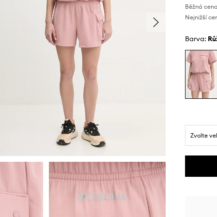
Běžná cena
Nejnižší ce
Barva:
r
Zvolte ve