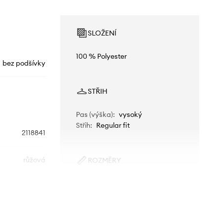
SLOŽENÍ
100 % Polyester
bez podšívky
STŘIH
Pas (výška)
:
vysoký
Střih
:
Regular fit
2118841
růžová
ROZMĚRY
Modelka na fotografii je 175 cm
Columbia
vysoká a má na sobě velikost S
Větší velikost