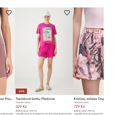
Doporučujeme zvolit si o číslo menší
velikost, než běžně nosíte.
Tabulka velikosti
-26%
Tréninkové šortky Under Armour Project Rock
Teplákové šortky Medicine
Aktuální cena:
Aktuální cena:
329 Kč
729 Kč
Běžná cena:
449 Kč
Běžná cena:
999 Kč
d poskytnutím
Nejnižší cena za posledních 30 dnů před poskytnutím
Nejnižší cena za posledních 30 dnů př