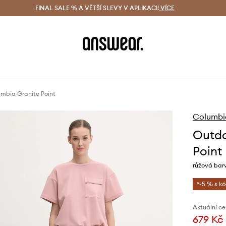
ácení zdarma (od 1800 Kč)
FINAL SALE % A VĚTŠÍ SLEVY V APLIKACI!
Doručení i do 24 h
VÍCE
Ušetřete s 
mbia Granite Point
Columbi
Outdo
Point
růžová barv
*-5 % s k
Aktuální ce
679 Kč