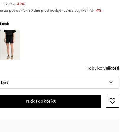
:
1299 Kč
-47%
na za posledních 30 dnů před poskytnutím slevy:
709 Kč
 -4%
ůžová
Tabulka velikosti
likost
Přidat do košíku