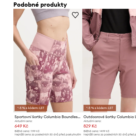
Podobné produkty
*-5 % s kódem: LST
*-5 % s kódem: LST
Sportovní šortky Columbia Boundless Trek
Aktuální cena:
Aktuální cena:
649 Kč
829 Kč
Běžná cena:
1199 Kč
Běžná cena:
1499 Kč
Nejnižší cena za posledních 30 dnů před poskytnutím
Nejnižší cena za posledních 30 dnů před 