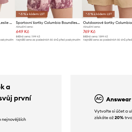
*-5 % s kódem: LST
*-5 % s kódem: LST
Outdoorové šortky Columbia Leslie Falls
Sportovní šortky Columbia Boundless Trek
Aktuální cena:
Aktuální cena:
649 Kč
769 Kč
Běžná cena:
1199 Kč
Běžná cena:
1399 Kč
poskytnutím
Nejnižší cena za posledních 30 dnů před poskytnutím
Nejnižší cena za posledních 30 dnů pře
slevy:
679 Kč
slevy:
799 Kč
ek a
svůj první
Answear
Vytvořte si účet a
získáte až
20%
trva
o nejnovějších