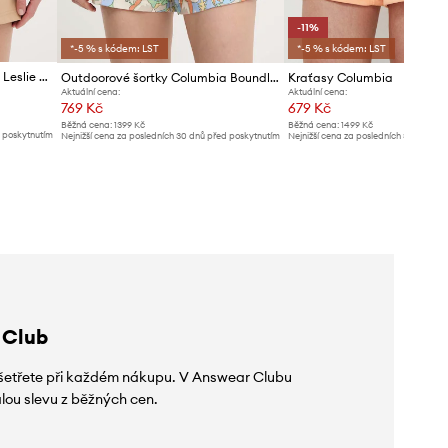
-11%
*-5 % s kódem: LST
*-5 % s kódem: LST
Outdoorové šortky Columbia Leslie Falls
Outdoorové šortky Columbia Boundless Trek Active
Kraťasy Columbia
Aktuální cena:
Aktuální cena:
769 Kč
679 Kč
Běžná cena:
1399 Kč
Běžná cena:
1499 Kč
d poskytnutím
Nejnižší cena za posledních 30 dnů před poskytnutím
Nejnižší cena za posledních 30 dnů př
slevy:
799 Kč
slevy:
769 Kč
 Club
 ušetřete při každém nákupu. V Answear Clubu
lou slevu z běžných cen.