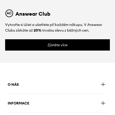
Answear Club
Vytvořte si účet a ušetřete při každém nákupu. V Answear
Clubu získáte až
20%
trvalou slevu z běžných cen.
Zjistěte více
O NÁS
INFORMACE