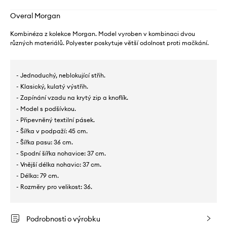
Overal Morgan
Kombinéza z kolekce Morgan. Model vyroben v kombinaci dvou
různých materiálů. Polyester poskytuje větší odolnost proti mačkání.
- Jednoduchý, neblokující střih.
- Klasický, kulatý výstřih.
- Zapínání vzadu na krytý zip a knoflík.
- Model s podšívkou.
- Připevněný textilní pásek.
- Šířka v podpaží: 45 cm.
- Šířka pasu: 36 cm.
- Spodní šířka nohavice: 37 cm.
- Vnější délka nohavic: 37 cm.
- Délka: 79 cm.
- Rozměry pro velikost: 36.
Podrobnosti o výrobku