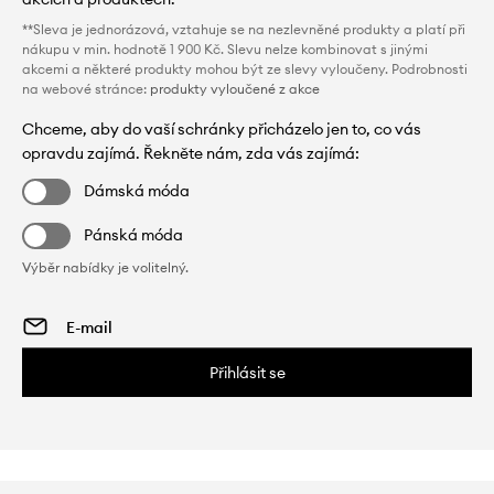
**Sleva je jednorázová, vztahuje se na nezlevněné produkty a platí při
nákupu v min. hodnotě 1 900 Kč. Slevu nelze kombinovat s jinými
akcemi a některé produkty mohou být ze slevy vyloučeny. Podrobnosti
na webové stránce:
produkty vyloučené z akce
Chceme, aby do vaší schránky přicházelo jen to, co vás
opravdu zajímá. Řekněte nám, zda vás zajímá:
Dámská móda
Pánská móda
Výběr nabídky je volitelný.
Přihlásit se