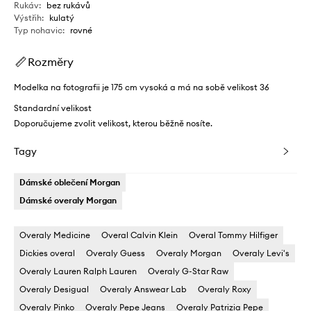
Rukáv
:
bez rukávů
Výstřih
:
kulatý
Typ nohavic
:
rovné
Rozměry
Modelka na fotografii je 175 cm vysoká a má na sobě velikost 36
Standardní velikost
Doporučujeme zvolit velikost, kterou běžně nosíte.
Tagy
Dámské oblečení Morgan
Dámské overaly Morgan
Overaly Medicine
Overal Calvin Klein
Overal Tommy Hilfiger
Dickies overal
Overaly Guess
Overaly Morgan
Overaly Levi's
Overaly Lauren Ralph Lauren
Overaly G-Star Raw
Overaly Desigual
Overaly Answear Lab
Overaly Roxy
Overaly Pinko
Overaly Pepe Jeans
Overaly Patrizia Pepe