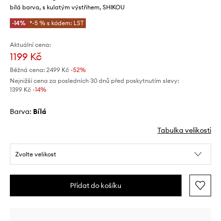
bílá barva, s kulatým výstřihem, SHIKOU
-14%
*-5 % s kódem: LST
Aktuální cena:
1199 Kč
Běžná cena:
2499 Kč
-52%
Nejnižší cena za posledních 30 dnů před poskytnutím slevy:
1399 Kč
 -14%
Barva:
bílá
Tabulka velikosti
Zvolte velikost
Přidat do košíku