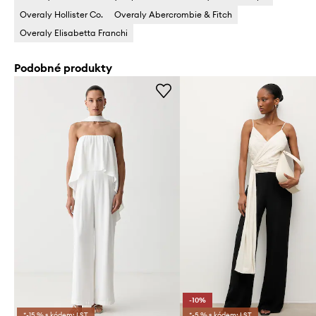
Overaly Hollister Co.
Overaly Abercrombie & Fitch
Overaly Elisabetta Franchi
Podobné produkty
-10%
*-15 % s kódem: LST
*-5 % s kódem: LST