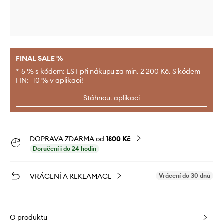
FINAL SALE %
*-5 % s kódem: LST při nákupu za min. 2 200 Kč. S kódem
FIN: -10 % v aplikaci!
Stáhnout aplikaci
DOPRAVA ZDARMA od
1800 Kč
Doručení i do 24 hodin
VRÁCENÍ A REKLAMACE
Vrácení do 30 dnů
O produktu