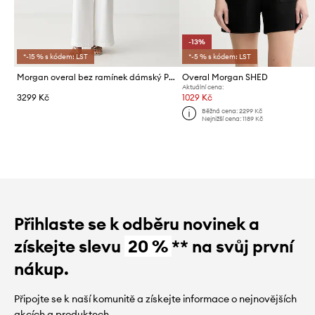
-13%
*-15 % s kódem: LST
*-5 % s kódem: LST
Morgan overal bez ramínek dámský PAKITA
Overal Morgan SHED
Aktuální cena:
3299 Kč
1029 Kč
Běžná cena:
2299 Kč
Nejnižší cena:
1189 Kč
Přihlaste se k odběru novinek a
získejte slevu
20 %
** na svůj první
nákup.
Připojte se k naší komunitě a získejte informace o nejnovějších
akcích a produktech.