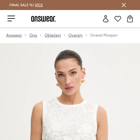
FINAL SALE %!
VÍCE
Ušetřete s Answear Club
Answear
Ona
Oblečení
Overaly
Overal Morgan