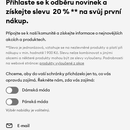
Přihlaste se k odběru novinek a
získejte slevu
20 %
** na svůj první
nákup.
Připojte se k naší komunitě a získejte informace o nejnovějších
akcích a produktech.
**Sleva je jednorázová, vztahuje se na nezlevněné produkty a platí při
nákupu v min. hodnotě 1 900 Kč. Slevu nelze kombinovat s jinými
akcemi a některé produkty mohou být ze slevy vyloučeny. Podrobnosti
na webové stránce:
produkty vyloučené z akce
Chceme, aby do vaší schránky přicházelo jen to, co vás
opravdu zajímá. Řekněte nám, zda vás zajímá:
Dámská móda
Pánská móda
Výběr nabídky je volitelný.