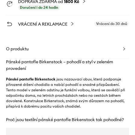
DOPRAVA ZDARMA od
1800 Kč
Doručení i do 24 hodin
VRÁCENÍ A REKLAMACE
Vrácení do 30 dnů
O produktu
Pánské pantofle Birkenstock – pohodlí a styl v zeleném
provedení
Pánské pantofle Birkenstock
jsou nazouvací obuv, která podporuje
přirozené držení chodidla a nabízí pohodlí a snadné přizpůsobení.
Tento model v zeleném odstínu je funkční volbou, která se osvědčí při
odpočinku doma, na letních procházkách nebo na cestách během
dovolené. Konstrukce Birkenstock, známá svým důrazem na pohodlí,
přispívá k dobrému pocitu vašich chodidel.
Proč jsou textilní pánské pantofle Birkenstock tak pohodlné?