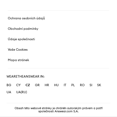
Ochrana osobních údajů
Obchodní podmínky
Údaje společnosti
Vaše Cookies
Mapa stránek
WEARETHEANSWEAR IN:
BG
CY
CZ
GR
HR
HU
IT
PL
RO
SI
SK
UA
UA(RU)
Obsah této webové stránky je chráněn autorským právem a patří
společnosti Answear.com S.A.