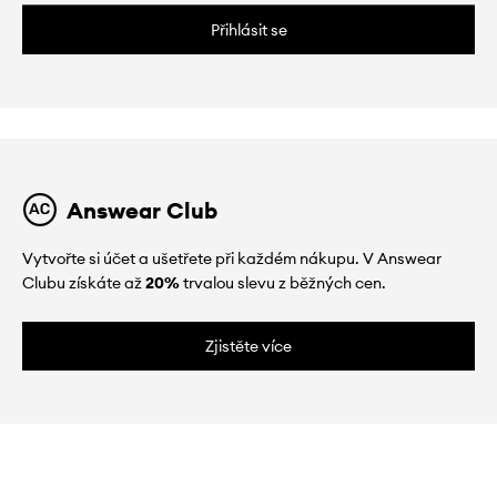
Přihlásit se
Answear Club
Vytvořte si účet a ušetřete při každém nákupu. V Answear
Clubu získáte až
20%
trvalou slevu z běžných cen.
Zjistěte více