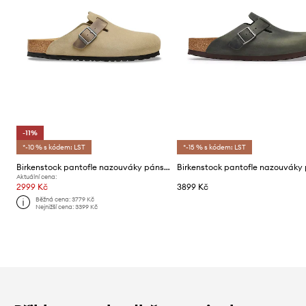
-11%
*-10 % s kódem: LST
*-15 % s kódem: LST
Birkenstock pantofle nazouváky pánské semišové Boston
Aktuální cena:
2999 Kč
3899 Kč
Běžná cena:
3779 Kč
Nejnižší cena:
3399 Kč