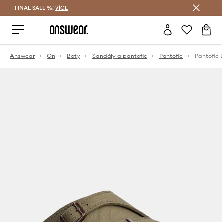
FINAL SALE %!
VÍCE
Ušetřete s Answear Club
Answear
On
Boty
Sandály a pantofle
Pantofle
Pantofle 