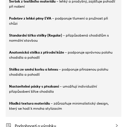
Svršek z textilního materiálu
– lehký a prodyšný, zajišťuje pohodlí
při nošení
Podešev z lehké pěny EVA
– podporuje tlumení a pružnost při
chůzi
Standardní šířka stélky (Regular)
– přizpůsobená chodidlům s
normální stavbou
Anatomická stélka z přírodní kůže
– podporuje správnou polohu
chodidla a pohodlí
Stélka ze směsi korku a latexu
– podporuje přirozenou polohu
chodidla a pohodlí
Nastavitelné pásky s přezkami
– umožňují individuální
přizpůsobení šířce chodidla
Hladká textura materiálu
– zdůrazňuje minimalistický design,
který se hodí k mnoha stylizacím
Podrobnosti o výrobku