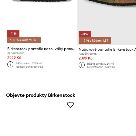
-11%
-11%
*-10 % s kódem: LST
*-5 % s kódem: LST
Birkenstock pantofle nazouváky pánské semišové Boston
Aktuální cena:
Aktuální cena:
2999 Kč
2399 Kč
Běžná cena:
3779 Kč
Běžná cena:
3024 Kč
Nejnižší cena:
3399 Kč
Nejnižší cena:
2699 Kč
Objevte produkty Birkenstock