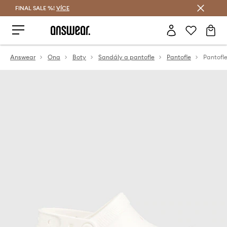
FINAL SALE %!
VÍCE
Ušetřete s Answear Club
Answear
Ona
Boty
Sandály a pantofle
Pantofle
Pantofl