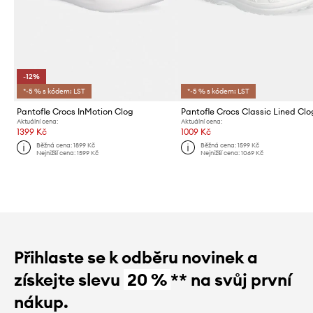
-12%
*-5 % s kódem: LST
*-5 % s kódem: LST
Pantofle Crocs InMotion Clog
Pantofle Crocs Classic Lined Clo
Aktuální cena:
Aktuální cena:
1399 Kč
1009 Kč
Běžná cena:
1899 Kč
Běžná cena:
1599 Kč
Nejnižší cena:
1599 Kč
Nejnižší cena:
1069 Kč
Přihlaste se k odběru novinek a
získejte slevu
20 %
** na svůj první
nákup.