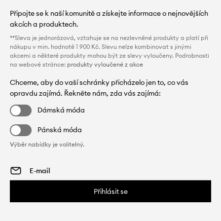
Připojte se k naší komunitě a získejte informace o nejnovějších
akcích a produktech.
**Sleva je jednorázová, vztahuje se na nezlevněné produkty a platí při
nákupu v min. hodnotě 1 900 Kč. Slevu nelze kombinovat s jinými
akcemi a některé produkty mohou být ze slevy vyloučeny. Podrobnosti
na webové stránce:
produkty vyloučené z akce
Chceme, aby do vaší schránky přicházelo jen to, co vás
opravdu zajímá. Řekněte nám, zda vás zajímá:
Dámská móda
Pánská móda
Výběr nabídky je volitelný.
Přihlásit se