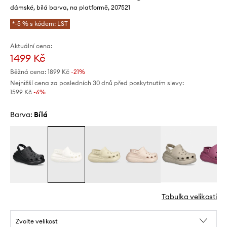
dámské, bílá barva, na platformě, 207521
*-5 % s kódem: LST
Aktuální cena:
1499 Kč
Běžná cena:
1899 Kč
-21%
Nejnižší cena za posledních 30 dnů před poskytnutím slevy:
1599 Kč
 -6%
Barva:
bílá
Tabulka velikosti
Zvolte velikost