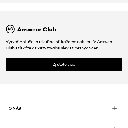
Answear Club
Vytvořte si účet a ušetřete při každém nákupu. V Answear
Clubu získáte až
20%
trvalou slevu z běžných cen.
Zjistěte více
O NÁS