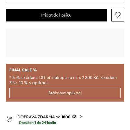
Přidat do košíku
FINAL SALE %
*-5 % s kódem: LST při nákupu za min. 2 200 Kč. S kódem
FIN: -10 % v aplikaci!
Stáhnout aplikaci
DOPRAVA ZDARMA od
1800 Kč
Doručení i do 24 hodin