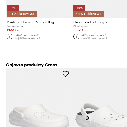
-12%
-10%
*-5 % s kódem: LST
*-5 % s kódem: LST
Pantofle Crocs InMotion Clog
Crocs pantofle Lego
Aktuální cena:
Aktuální cena:
1399 Kč
1889 Kč
Běžná cena:
1899 Kč
Běžná cena:
2099 Kč
Nejnižší cena:
1599 Kč
Nejnižší cena:
2099 Kč
Objevte produkty Crocs