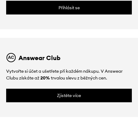
Přihlásit se
Answear Club
Vytvořte si účet a ušetřete při každém nákupu. V Answear
Clubu získáte až
20%
trvalou slevu z běžných cen.
Zjistěte více