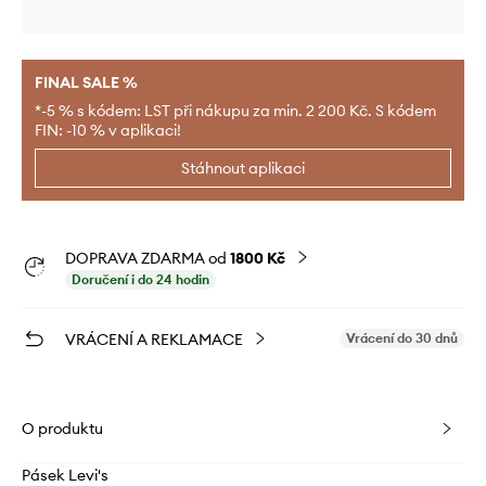
FINAL SALE %
*-5 % s kódem: LST při nákupu za min. 2 200 Kč. S kódem
FIN: -10 % v aplikaci!
Stáhnout aplikaci
DOPRAVA ZDARMA od
1800 Kč
Doručení i do 24 hodin
VRÁCENÍ A REKLAMACE
Vrácení do 30 dnů
O produktu
Pásek Levi's