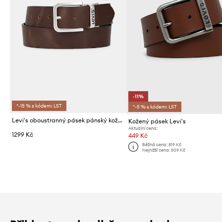
-11%
*-15 % s kódem: LST
*-5 % s kódem: LST
Levi's oboustranný pásek pánský kožený REVERSIBLE CORE
Kožený pásek Levi's
Aktuální cena:
1299 Kč
449 Kč
Běžná cena:
819 Kč
Nejnižší cena:
509 Kč