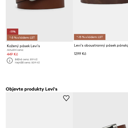
-11%
*-15 % s kódem: LST
*-5 % s kódem: LST
Kožený pásek Levi's
Aktuální cena:
1299 Kč
449 Kč
Běžná cena:
819 Kč
Nejnižší cena:
509 Kč
Objevte produkty Levi's