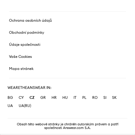
Ochrana osobních údajů
Obchodní podmínky
Údaje společnosti
Vaše Cookies
Mapa stránek
WEARETHEANSWEAR IN:
BG
CY
CZ
GR
HR
HU
IT
PL
RO
SI
SK
UA
UA(RU)
Obsah této webové stránky je chráněn autorským právem a patří
společnosti Answear.com S.A.