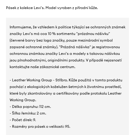
Pásek z kolekce Levi's. Model vyroben z přírodní kůže.
Informujeme, že vzhledem k politice týkající se ochranných známek
značky Levi's má cca 10 % sortimentu "prázdnou nášivku"
(červené barvy bez loga značky, pouze mezinárodní symbol
zapsané ochranné známky). "Prázdná nášivka" je registrovanou
ochrannou známkou značky Levi's a modely s takovou nášivkou
jsou plnohodnotnými, originálními produkty. V případě nejasností
kontaktujte naše zákaznické centrum.
- Leather Working Group - Stříbro. Kůže použitá v tomto produktu
pochází z ekologických koželužen šetrných k životnímu prostředí,
které byly zkontrolovány a certifikovány podle protokolu Leather
Working Group.
- Délka popruhu: 112 cm.
- Šířka řemínku: 2 cm.
- Počet dírek: 9.
- Rozměry pro pásek o velikosti: 95.