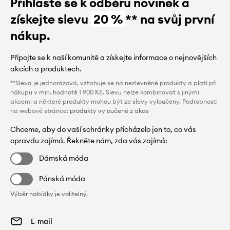
Přihlaste se k odběru novinek a
získejte slevu
20 %
** na svůj první
nákup.
Připojte se k naší komunitě a získejte informace o nejnovějších
akcích a produktech.
**Sleva je jednorázová, vztahuje se na nezlevněné produkty a platí při
nákupu v min. hodnotě 1 900 Kč. Slevu nelze kombinovat s jinými
akcemi a některé produkty mohou být ze slevy vyloučeny. Podrobnosti
na webové stránce:
produkty vyloučené z akce
Chceme, aby do vaší schránky přicházelo jen to, co vás
opravdu zajímá. Řekněte nám, zda vás zajímá:
Dámská móda
Pánská móda
Výběr nabídky je volitelný.