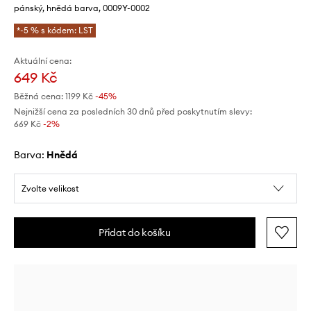
pánský, hnědá barva, 0009Y-0002
*-5 % s kódem: LST
Aktuální cena:
649 Kč
Běžná cena:
1199 Kč
-45%
Nejnižší cena za posledních 30 dnů před poskytnutím slevy:
669 Kč
 -2%
Barva:
hnědá
Zvolte velikost
Přidat do košíku