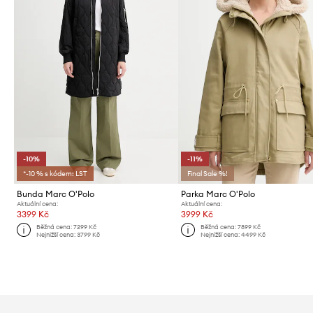
-10%
-11%
*-10 % s kódem: LST
Final Sale %!
Bunda Marc O'Polo
Parka Marc O'Polo
Aktuální cena:
Aktuální cena:
3399 Kč
3999 Kč
Běžná cena:
7299 Kč
Běžná cena:
7899 Kč
Nejnižší cena:
3799 Kč
Nejnižší cena:
4499 Kč