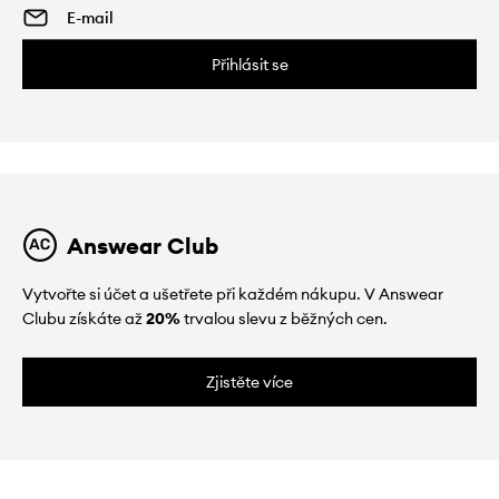
Přihlásit se
Answear Club
Vytvořte si účet a ušetřete při každém nákupu. V Answear
Clubu získáte až
20%
trvalou slevu z běžných cen.
Zjistěte více