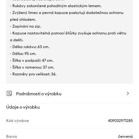
- Rukávy zakončené pohodlným elastickým lemem.
- Zvýšený límec a pevná kapuce poskytují dodatečnou ochranu
před chladem.
- Zapínání na zip.
- Kapuce nastavitelná pomocí šňůrky zvyšuje ochranu proti větru
a dešti.
- Délka rukávu: 63 cm.
- Délka: 95 cm.
- Šířka v podpaží: 47 cm.
- Šířka v ramenou: 37 cm.
- Rozměry pro velikost: 36.
Podrobnosti o výrobku
Údaje o výrobku
Kód výrobce
409032971285
Barva
červená