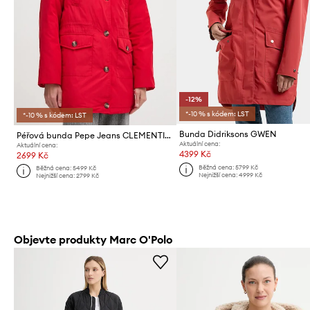
-12%
*-10 % s kódem: LST
*-10 % s kódem: LST
Bunda Didriksons GWEN
Péřová bunda Pepe Jeans CLEMENTINE
Aktuální cena:
Aktuální cena:
4399 Kč
2699 Kč
Běžná cena:
5799 Kč
Běžná cena:
5499 Kč
Nejnižší cena:
4999 Kč
Nejnižší cena:
2799 Kč
Objevte produkty Marc O'Polo