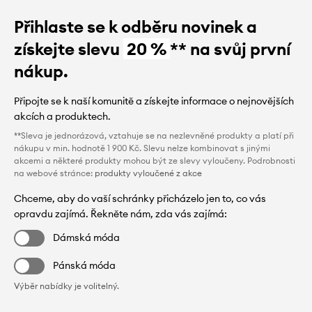
Přihlaste se k odběru novinek a
získejte slevu
20 %
** na svůj první
nákup.
Připojte se k naší komunitě a získejte informace o nejnovějších
akcích a produktech.
**Sleva je jednorázová, vztahuje se na nezlevněné produkty a platí při
nákupu v min. hodnotě 1 900 Kč. Slevu nelze kombinovat s jinými
akcemi a některé produkty mohou být ze slevy vyloučeny. Podrobnosti
na webové stránce:
produkty vyloučené z akce
Chceme, aby do vaší schránky přicházelo jen to, co vás
opravdu zajímá. Řekněte nám, zda vás zajímá:
Dámská móda
Pánská móda
Výběr nabídky je volitelný.