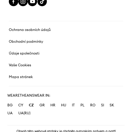
Ochrana osobních údajů
Obchodní podmínky
Údaje společnosti
Vaše Cookies
Mapa stránek
WEARETHEANSWEAR IN:
BG
CY
CZ
GR
HR
HU
IT
PL
RO
SI
SK
UA
UA(RU)
Obsah této webové stránky je chráněn autorským právem a patří