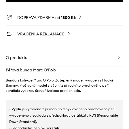
DOPRAVA ZDARMA od
1800 Kč
VRÁCENÍ A REKLAMACE
O produktu
Péřová bunda Marc O'Polo
Bunda z kolekce Marc O'Polo. Zateplený model, vyroben z hladké
tkaniny. Prošívaný model s výplní z přírodního prachového peří
zaručuje vysokou úroveň izolace proti chladu.
- Výplň je vyrobena z přírodního recyklovaného prachového peří,
vyrobeného v souladu s předpoklady certifikátu RDS (Responsible
Down Standard).
- Jednoduchý, neblokující střih.