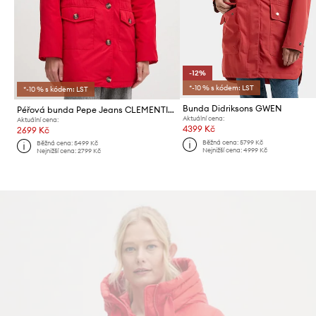
-12%
*-10 % s kódem: LST
*-10 % s kódem: LST
Bunda Didriksons GWEN
Péřová bunda Pepe Jeans CLEMENTINE
Aktuální cena:
Aktuální cena:
4399 Kč
2699 Kč
Běžná cena:
5799 Kč
Běžná cena:
5499 Kč
Nejnižší cena:
4999 Kč
Nejnižší cena:
2799 Kč