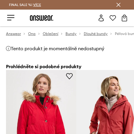
FINAL SALE %!
VÍCE
Ušetřete s Answear Club
Answear
Ona
Oblečení
Bundy
Dlouhé bundy
Péřová bu
Tento produkt je momentálně nedostupný
Prohlédněte si podobné produkty