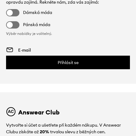
opravdu zajímá. Řekněte nám, zda vás zajímá:
Dámská móda
Pánská móda
Výběr nabídky je volitelný.
Přihlásit se
Answear Club
Vytvořte si účet a ušetřete při každém nákupu. V Answear
Clubu získáte až
20%
trvalou slevu z běžných cen.