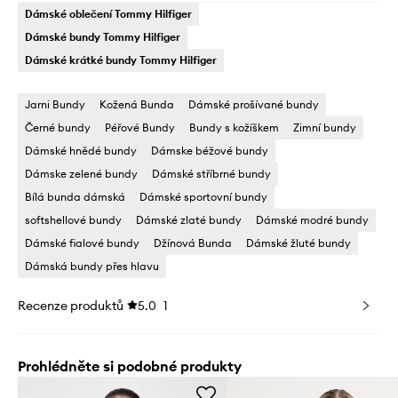
Dámské oblečení Tommy Hilfiger
Dámské bundy Tommy Hilfiger
Dámské krátké bundy Tommy Hilfiger
Jarni Bundy
Kožená Bunda
Dámské prošívané bundy
Černé bundy
Péřové Bundy
Bundy s kožíškem
Zimní bundy
Dámské hnědé bundy
Dámske béžové bundy
Dámske zelené bundy
Dámské stříbrné bundy
Bílá bunda dámská
Dámské sportovní bundy
softshellové bundy
Dámské zlaté bundy
Dámské modré bundy
Dámské fialové bundy
Džínová Bunda
Dámské žluté bundy
Dámská bundy přes hlavu
Recenze produktů
5.0
1
Prohlédněte si podobné produkty