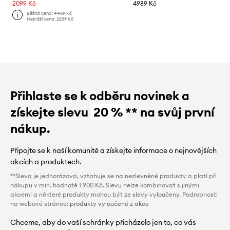
2099 Kč
4989 Kč
Běžná cena:
4489 Kč
Nejnižší cena:
2239 Kč
Přihlaste se k odběru novinek a
získejte slevu
20 %
** na svůj první
nákup.
Připojte se k naší komunitě a získejte informace o nejnovějších
akcích a produktech.
**Sleva je jednorázová, vztahuje se na nezlevněné produkty a platí při
nákupu v min. hodnotě 1 900 Kč. Slevu nelze kombinovat s jinými
akcemi a některé produkty mohou být ze slevy vyloučeny. Podrobnosti
na webové stránce:
produkty vyloučené z akce
Chceme, aby do vaší schránky přicházelo jen to, co vás