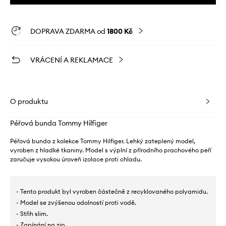
DOPRAVA ZDARMA od
1800 Kč
VRÁCENÍ A REKLAMACE
O produktu
Péřová bunda Tommy Hilfiger
Péřová bunda z kolekce Tommy Hilfiger. Lehký zateplený model,
vyroben z hladké tkaniny. Model s výplní z přírodního prachového peří
zaručuje vysokou úroveň izolace proti chladu.
- Tento produkt byl vyroben částečně z recyklovaného polyamidu.
- Model se zvýšenou odolností proti vodě.
- Střih slim.
- Zapínání na zip.