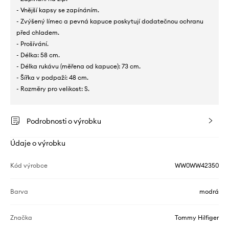
- Vnější kapsy se zapínáním.
- Zvýšený límec a pevná kapuce poskytují dodatečnou ochranu
před chladem.
- Prošívání.
- Délka: 58 cm.
- Délka rukávu (měřena od kapuce): 73 cm.
- Šířka v podpaží: 48 cm.
- Rozměry pro velikost: S.
Podrobnosti o výrobku
Údaje o výrobku
Kód výrobce
WW0WW42350
Barva
modrá
Značka
Tommy Hilfiger