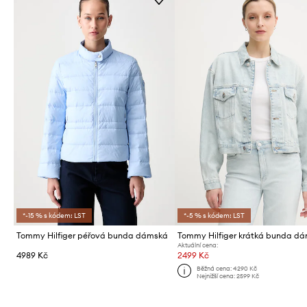
*-15 % s kódem: LST
*-5 % s kódem: LST
Tommy Hilfiger péřová bunda dámská
Aktuální cena:
4989 Kč
2499 Kč
Běžná cena:
4290 Kč
Nejnižší cena:
2599 Kč