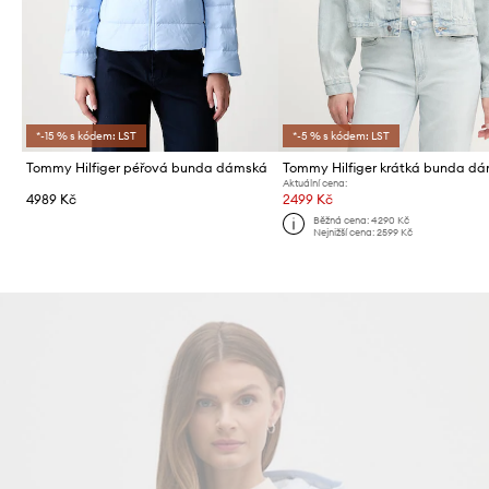
*-15 % s kódem: LST
*-5 % s kódem: LST
Tommy Hilfiger péřová bunda dámská
Aktuální cena:
4989 Kč
2499 Kč
Běžná cena:
4290 Kč
Nejnižší cena:
2599 Kč