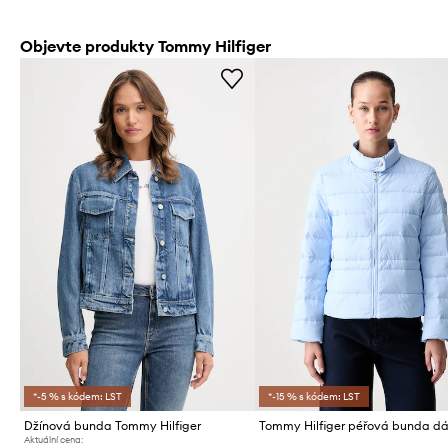
Objevte produkty Tommy Hilfiger
*-5 % s kódem: LST
*-15 % s kódem: LST
Džínová bunda Tommy Hilfiger
Tommy Hilfiger péřová bunda d
Aktuální cena: