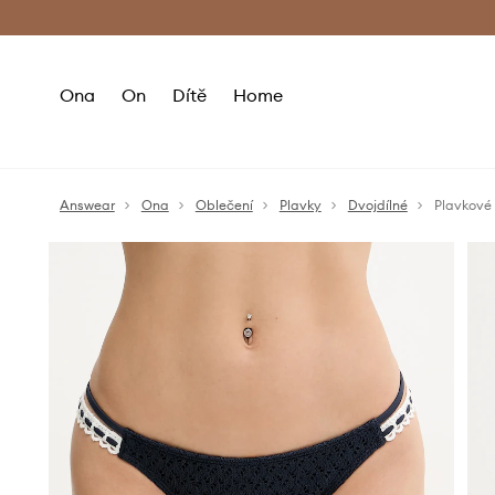
Premium Fashion Benefits
Doručení a vr
Ona
On
Dítě
Home
Answear
Ona
Oblečení
Plavky
Dvojdílné
Plavkové 