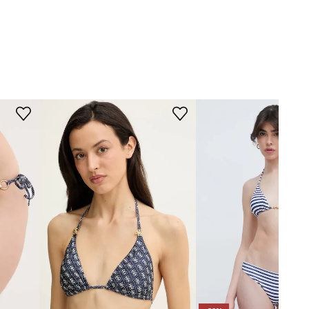
ROZMĚRY
Modelka na fotografii je 172 cm
vysoká a má na sobě velikost S
Standardní velikost
Doporučujeme zvolit velikost, kterou
běžně nosíte.
Tabulka velikosti