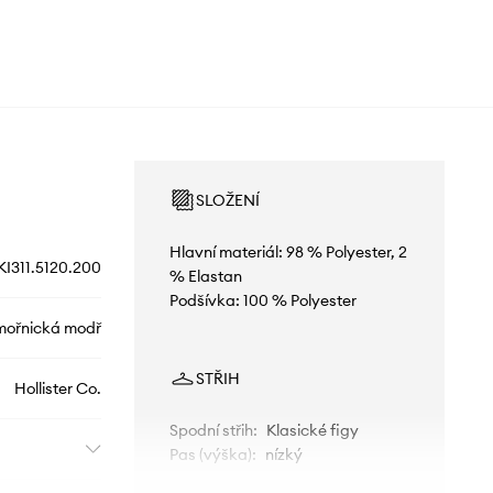
SLOŽENÍ
Hlavní materiál: 98 % Polyester, 2
KI311.5120.200
% Elastan
Podšívka: 100 % Polyester
ořnická modř
STŘIH
Hollister Co.
Spodní střih
:
Klasické figy
Pas (výška)
:
nízký