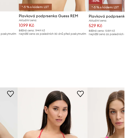
-50%
*-5 % s kódem: LST
*-5 % s kódem: LST
Plavková podprsenka Guess REM
Aktuální cena:
Aktuální cena:
1099 Kč
529 Kč
Běžná cena:
1949 Kč
Běžná cena:
1059 Kč
d poskytnutím
Nejnižší cena za posledních 30 dnů před poskytnutím
Nejnižší cena za posledních 30 dnů př
slevy:
1129 Kč
slevy:
1059 Kč