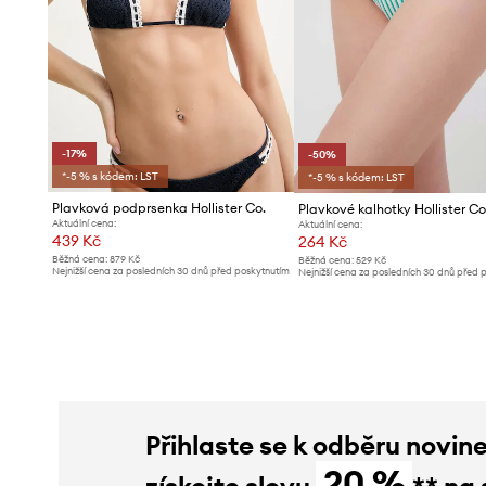
-17%
-50%
*-5 % s kódem: LST
*-5 % s kódem: LST
Plavková podprsenka Hollister Co.
Plavkové kalhotky Hollister Co
Aktuální cena:
Aktuální cena:
439 Kč
264 Kč
Běžná cena:
879 Kč
Běžná cena:
529 Kč
Nejnižší cena za posledních 30 dnů před poskytnutím
Nejnižší cena za posledních 30 dnů před 
slevy:
529 Kč
slevy:
529 Kč
Přihlaste se k odběru novin
20 %
získejte slevu
** na 