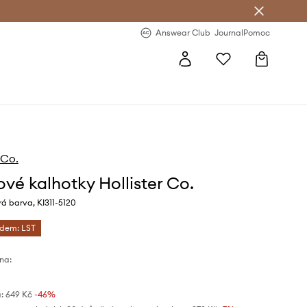
Answear Club
- 20 % na první objednávku
Answear Club
Journal
Pomoc
 Co.
ové kalhotky Hollister Co.
 barva, KI311-5120
ódem: LST
na:
:
649 Kč
-46%