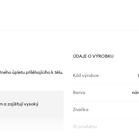
ÚDAJE O VÝROBKU
ého úpletu přiléhajícího k tělu.
Kód výrobce
Barva
nám
 a zajišťují vysoký
Značka
ID produktu