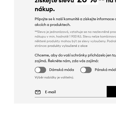
nákup.
Připojte se k naší komunitě a získejte informace 
akcích a produktech.
**Sleva je jednorázová, vztahuje se na nezlevněné prod
nákupu v min. hodnotě 1 900 Kč. Slevu nelze kombinova
některé produkty mohou být ze slevy vyloučeny. Podr
stránce:
produkty vyloučené z akce
Chceme, aby do vaší schránky přicházelo jen to
zajímá. Řekněte nám, zda vás zajímá:
Dámská móda
Pánská mó
Výběr nabídky je volitelný.