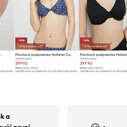
-14%
-14%
*-5 % s kódem: LST
*-5 % s kódem: LST
.
Plavková podprsenka Hollister Co.
Plavková podprsenka Hollist
Aktuální cena:
Aktuální cena:
399 Kč
399 Kč
Běžná cena:
939 Kč
Běžná cena:
939 Kč
poskytnutím
Nejnižší cena za posledních 30 dnů před poskytnutím
Nejnižší cena za posledních 30 dnů pře
slevy:
469 Kč
slevy:
469 Kč
ek a
svůj první