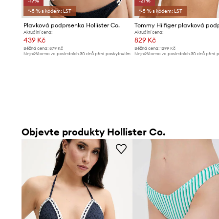
-17%
-21%
*-5 % s kódem: LST
*-5 % s kódem: LST
Plavková podprsenka Hollister Co.
Aktuální cena:
Aktuální cena:
439 Kč
829 Kč
Běžná cena:
879 Kč
Běžná cena:
1299 Kč
Nejnižší cena za posledních 30 dnů před poskytnutím
Nejnižší cena za posledních 30 dnů před 
slevy:
529 Kč
slevy:
1059 Kč
Objevte produkty Hollister Co.