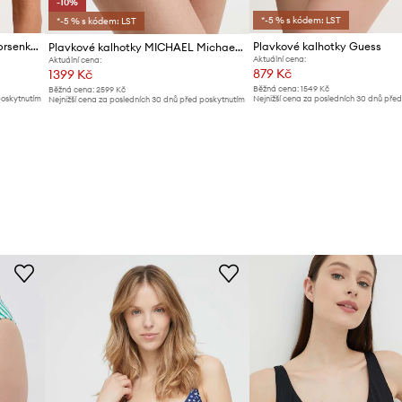
-10%
*-5 % s kódem: LST
*-5 % s kódem: LST
Tommy Hilfiger plavková podprsenka dámská
Plavkové kalhotky Guess
Plavkové kalhotky MICHAEL Michael Kors STRING BIKINI BOTTOM
Aktuální cena:
Aktuální cena:
879 Kč
1399 Kč
Běžná cena:
1549 Kč
Běžná cena:
2599 Kč
poskytnutím
Nejnižší cena za posledních 30 dnů pře
Nejnižší cena za posledních 30 dnů před poskytnutím
slevy:
929 Kč
slevy:
1559 Kč