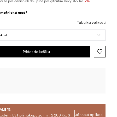
na za posledních 30 dnů před poskytnutím slevy:
379 Kč
 -7%
ámořnická modř
Tabulka velikosti
likost
Přidat do košíku
SALE %
Stáhnout aplikaci
kódem: LST při nákupu za min. 2 200 Kč. S