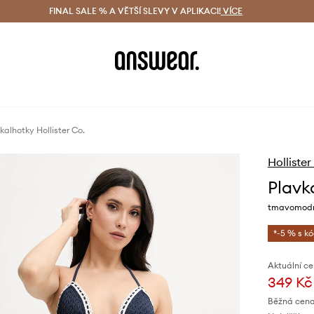
ácení zdarma (od 1800 Kč)
FINAL SALE % A VĚTŠÍ SLEVY V APLIKACI!
Doručení i do 24 h
VÍCE
Ušetřete s 
kalhotky Hollister Co.
Hollister
Plavk
tmavomodrá
*-5 % s k
Aktuální ce
349 Kč
Běžná cena