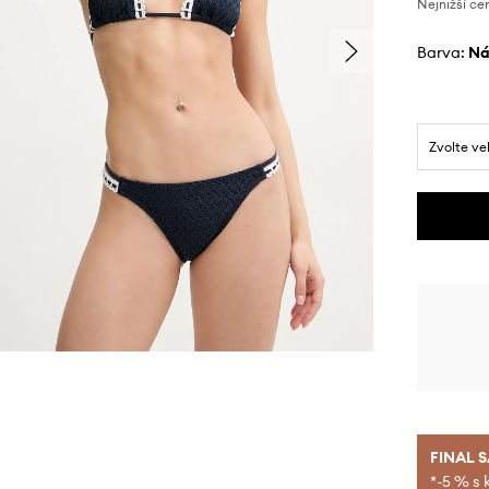
Nejnižší ce
Barva:
n
Zvolte ve
FINAL 
*-5 % s 