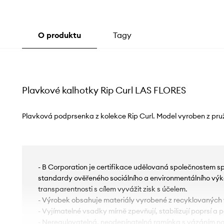
O produktu
Tagy
Plavkové kalhotky Rip Curl LAS FLORES
Plavková podprsenka z kolekce Rip Curl. Model vyroben z pružn
- B Corporation je certifikace udělovaná společnostem sp
standardy ověřeného sociálního a environmentálního výk
transparentnosti s cílem vyvážit zisk s účelem.
- Výrobek obsahuje materiály vyrobené z recyklovaných 
- Vyjímatelné vsadky mírně zpevňují, stabilizují poprsí a 
- Neregulovatelná, neodepínatelná ramínka s vázáním na