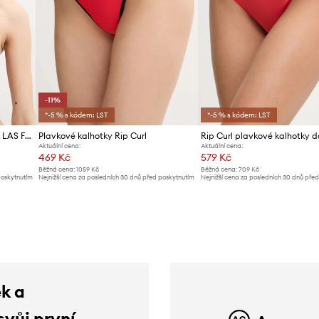
-11%
*-5 % s kódem: LST
*-5 % s kódem: LST
Plavková podprsenka Rip Curl LAS FLORES
Plavkové kalhotky Rip Curl
Aktuální cena:
Aktuální cena:
469 Kč
579 Kč
Běžná cena:
1059 Kč
Běžná cena:
709 Kč
poskytnutím
Nejnižší cena za posledních 30 dnů před poskytnutím
Nejnižší cena za posledních 30 dnů pře
slevy:
529 Kč
slevy:
619 Kč
ek a
svůj první