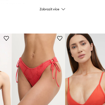
 a nebrání pohybu.
Zobrazit více
Značka
Výrobce
ID produktu