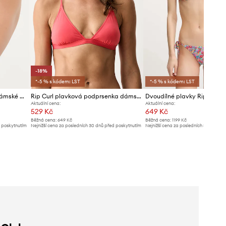
-18%
*-5 % s kódem: LST
*-5 % s kódem: LST
Rip Curl plavkové kalhotky dámské CLASSIC SURF
Rip Curl plavková podprsenka dámská CLASSIC SURF
Aktuální cena:
Aktuální cena:
529 Kč
649 Kč
Běžná cena:
649 Kč
Běžná cena:
1199 Kč
d poskytnutím
Nejnižší cena za posledních 30 dnů před poskytnutím
Nejnižší cena za posledních 30 dnů př
slevy:
649 Kč
slevy:
679 Kč