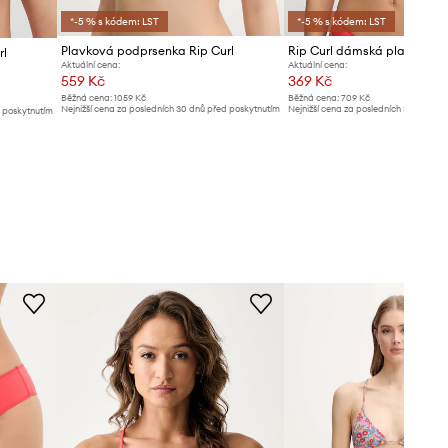
*-5 % s kódem: LST
*-5 % s kódem: LST
Plavková podprsenka Rip Curl
rl
Aktuální cena:
Aktuální cena:
559 Kč
369 Kč
Běžná cena:
1059 Kč
Běžná cena:
709 Kč
Nejnižší cena za posledních 30 dnů před poskytnutím
Nejnižší cena za posledních 30 dnů př
d poskytnutím
slevy:
589 Kč
slevy:
389 Kč