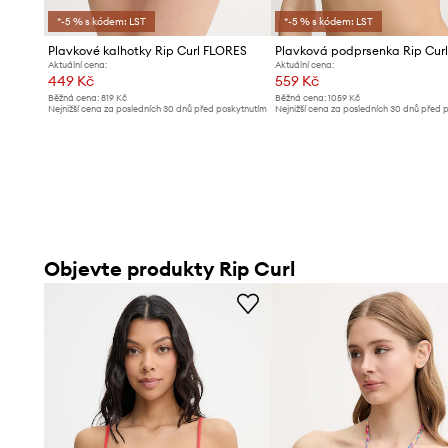
*-5 % s kódem: LST
*-5 % s kódem: LST
Plavkové kalhotky Rip Curl FLORES
Aktuální cena:
Aktuální cena:
449 Kč
559 Kč
Běžná cena:
819 Kč
Běžná cena:
1059 Kč
Nejnižší cena za posledních 30 dnů před poskytnutím
Nejnižší cena za posledních 30 dnů před 
slevy:
469 Kč
slevy:
589 Kč
Objevte produkty Rip Curl