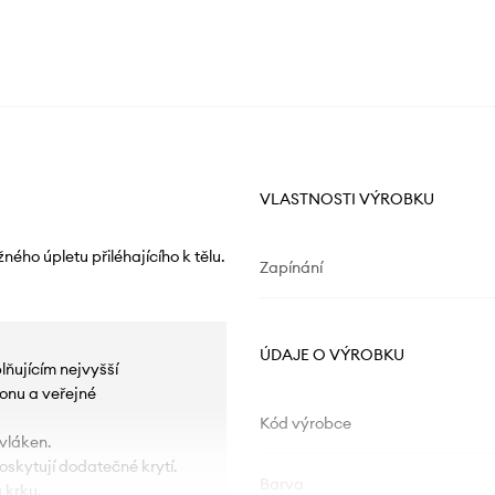
VLASTNOSTI VÝROBKU
ého úpletu přiléhajícího k tělu.
Zapínání
ÚDAJE O VÝROBKU
lňujícím nejvyšší
onu a veřejné
Kód výrobce
vláken.
poskytují dodatečné krytí.
Barva
 krku.