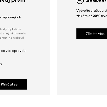
Answear
Vytvořte si účet a
získáte až
20%
trva
o nejnovějších
ukty a platí při
t s jinými akcemi a
Zjistěte více
obnosti na webové
, co vás opravdu
da
Přihlásit se