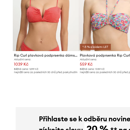
*-5 % s kódem: LST
Rip Curl plavková podprsenka dámská OASIS
Aktuální cena:
Aktuální cena:
1039 Kč
559 Kč
Běžná cena:
1299 Kč
Běžná cena:
1059 Kč
Nejnižší cena za posledních 30 dnů před poskytnutím
Nejnižší cena za posledních 30 dnů před 
slevy:
1099 Kč
slevy:
589 Kč
Přihlaste se k odběru novin
20 %
získejte slevu
** na 