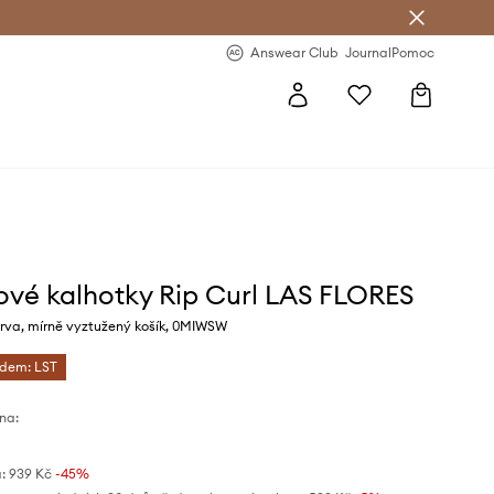
Answear Club
- 20 % na první objednávku
Answear Club
Journal
Pomoc
ové kalhotky Rip Curl LAS FLORES
rva, mírně vyztužený košík, 0MIWSW
ódem: LST
na:
:
939 Kč
-45%