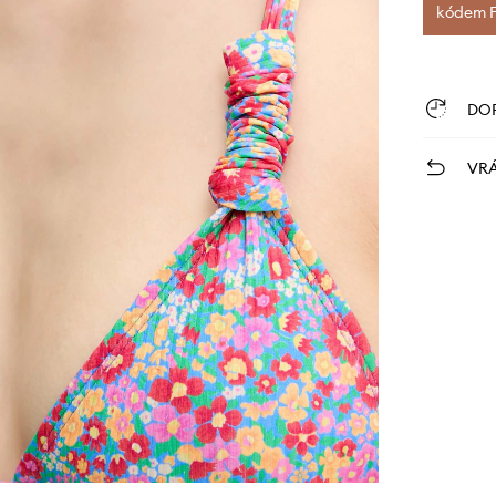
kódem FI
DO
VRÁ