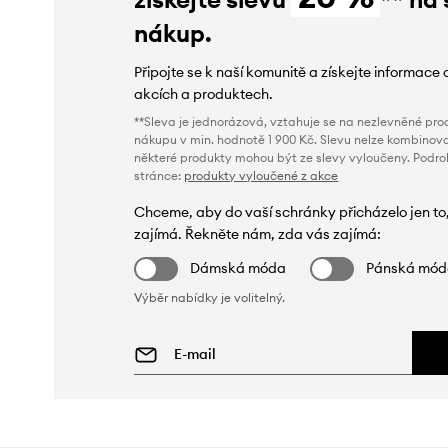
nákup.
Připojte se k naší komunitě a získejte informace 
akcích a produktech.
**Sleva je jednorázová, vztahuje se na nezlevněné prod
nákupu v min. hodnotě 1 900 Kč. Slevu nelze kombinova
některé produkty mohou být ze slevy vyloučeny. Podr
stránce:
produkty vyloučené z akce
Chceme, aby do vaší schránky přicházelo jen to
zajímá. Řekněte nám, zda vás zajímá:
Dámská móda
Pánská mó
Výběr nabídky je volitelný.