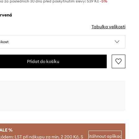
na za posledních 30 dnů před poskytnutím slevy:
539 Kč
 -5%
ervená
Tabulka velikosti
likost
Přidat do košíku
SALE %
Stáhnout aplikaci
kódem: LST při nákupu za min. 2 200 Kč. S