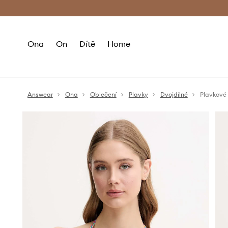
Premium Fashion Benefits
Doručení a vr
Ona
On
Dítě
Home
Answear
Ona
Oblečení
Plavky
Dvojdílné
Plavkové 