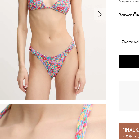
Nejnižší ce
Barva:
č
Zvolte ve
FINAL 
*-5 % s 