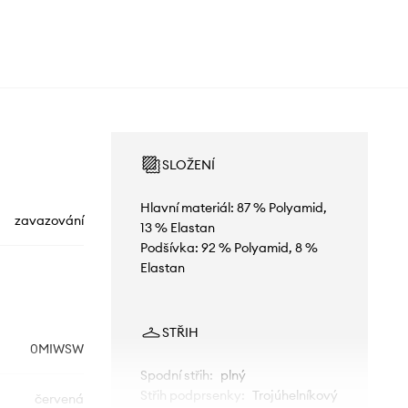
SLOŽENÍ
Hlavní materiál: 87 % Polyamid,
zavazování
13 % Elastan
Podšívka: 92 % Polyamid, 8 %
Elastan
STŘIH
0MIWSW
Spodní střih
:
plný
Střih podprsenky
:
Trojúhelníkový
červená