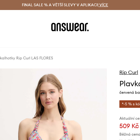
ácení zdarma (od 1800 Kč)
FINAL SALE % A VĚTŠÍ SLEVY V APLIKACI!
Doručení i do 24 h
VÍCE
Ušetřete s 
kalhotky Rip Curl LAS FLORES
Rip Curl
Plavk
červená ba
*-5 % s k
Aktuální ce
509 Kč
Běžná cena