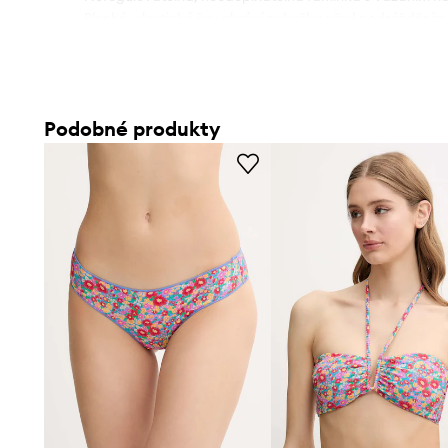
- Ploché, elastické švy chrání pokožku před podrážděním
- Další vrstva materiálu ve formě podšívky.
- Model s vázáním umožňujícím regulaci.
Podobné produkty