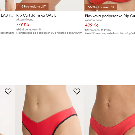
*-5 % s kódem: LST
*-5 % s kódem: LST
Plavková podprsenka Rip Curl LAS FLORES
Rip Curl dámská OASIS
Plavková podprsenka Rip Cu
Aktuální cena:
Aktuální cena:
779 Kč
499 Kč
Běžná cena:
939 Kč
Běžná cena:
1099 Kč
poskytnutím
Nejnižší cena za posledních 30 dnů před poskytnutím
Nejnižší cena za posledních 30 dnů pře
slevy:
829 Kč
slevy:
549 Kč