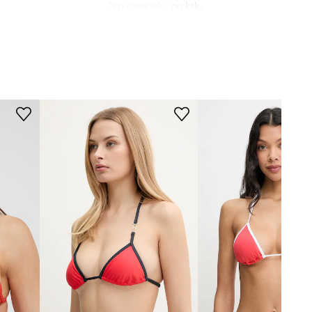
Typ ramínek
:
na krk,
neodnímatelné
Rip Curl
Kostice
:
ne
ROZMĚRY
Modelka na fotografii je 177 cm
vysoká a má na sobě velikost S
Standardní velikost
Doporučujeme zvolit velikost, kterou
běžně nosíte.
Tabulka velikosti
TECHNICKÉ ÚDAJE
Zpevnění košíčků
:
lehká výztuž