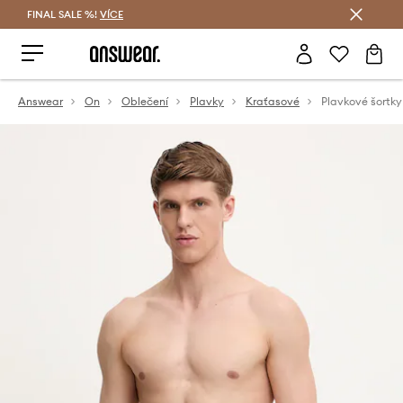
FINAL SALE %!
VÍCE
Ušetřete s Answear Club
Answear
On
Oblečení
Plavky
Kraťasové