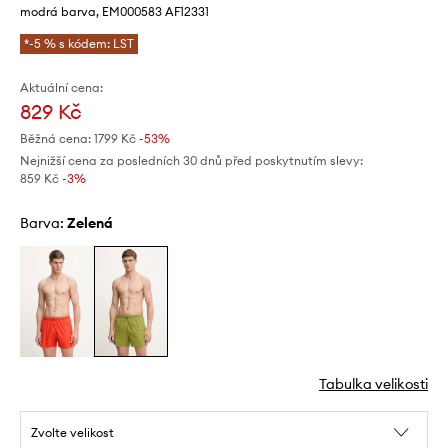
modrá barva, EM000583 AF12331
*-5 % s kódem: LST
Aktuální cena:
829 Kč
Běžná cena:
1799 Kč
-53%
Nejnižší cena za posledních 30 dnů před poskytnutím slevy:
859 Kč
 -3%
Barva:
zelená
Tabulka velikosti
Zvolte velikost