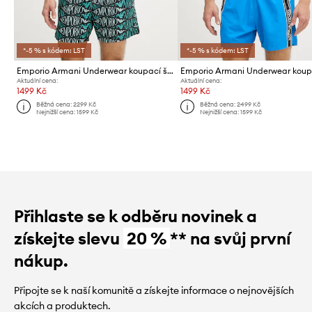
*-5 % s kódem: LST
*-5 % s kódem: LST
Emporio Armani Underwear koupací šortky pánské
Aktuální cena:
Aktuální cena:
1499 Kč
1499 Kč
Běžná cena:
2299 Kč
Běžná cena:
2499 Kč
Nejnižší cena:
1599 Kč
Nejnižší cena:
1599 Kč
Přihlaste se k odběru novinek a
získejte slevu
20 %
** na svůj první
nákup.
Připojte se k naší komunitě a získejte informace o nejnovějších
akcích a produktech.