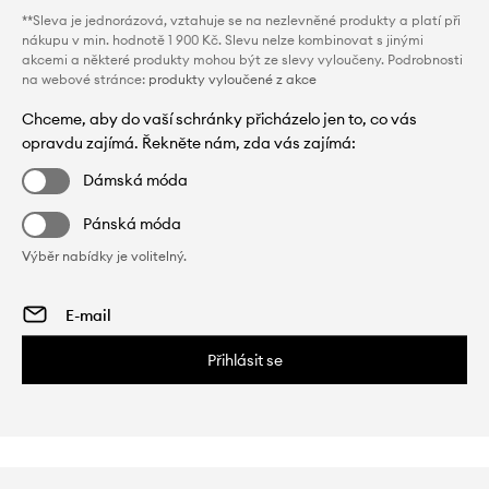
**Sleva je jednorázová, vztahuje se na nezlevněné produkty a platí při
nákupu v min. hodnotě 1 900 Kč. Slevu nelze kombinovat s jinými
akcemi a některé produkty mohou být ze slevy vyloučeny. Podrobnosti
na webové stránce:
produkty vyloučené z akce
Chceme, aby do vaší schránky přicházelo jen to, co vás
opravdu zajímá. Řekněte nám, zda vás zajímá:
Dámská móda
Pánská móda
Výběr nabídky je volitelný.
Přihlásit se