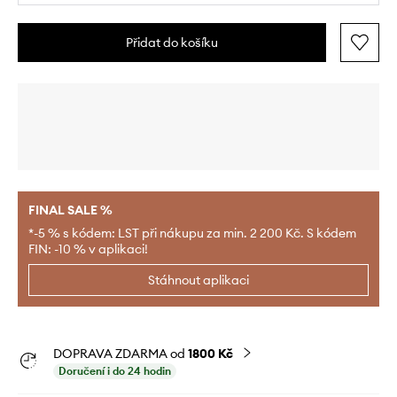
Přidat do košíku
FINAL SALE %
*-5 % s kódem: LST při nákupu za min. 2 200 Kč. S kódem
FIN: -10 % v aplikaci!
Stáhnout aplikaci
DOPRAVA ZDARMA od
1800 Kč
Doručení i do 24 hodin