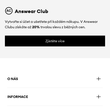
Answear Club
Vytvořte si účet a ušetřete při každém nákupu. V Answear
Clubu získáte až
20%
trvalou slevu z běžných cen.
Zjistěte více
O NÁS
INFORMACE