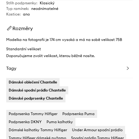
Střih podprsenky
:
Klasický
Typ ramínek
:
neodnímatelné
Kostice
:
ano
Rozměry
Modelka na fotografii je 174 cm vysoká a má na sobě velikost 75B
Standardní velikost
Doporučujeme zvolit velikost, kterou běžně nosíte.
Tagy
Dámské oblečení Chantelle
Dámské spodní prádlo Chantelle
Dámské podprsenky Chantelle
Podprsenka Tommy Hilfiger
Podprsenka Puma
Podprsenka DKNY
Puma kalhotky
Dámské kalhotky Tommy Hilfiger
Under Armour spodní prádlo
Tommy Hilfiger dámské pyžamo
Spodní prádlo Tommy Hilfiger