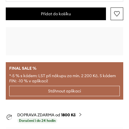
Přidat do košíku
FINAL SALE %
*-5 % s kódem: LST při nákupu za min. 2 200 Kč. S kódem
FIN: -10 % v aplikaci!
Stáhnout aplikaci
DOPRAVA ZDARMA od
1800 Kč
Doručení i do 24 hodin