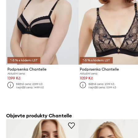
*-5 % s kódem: LST
*-5 % s kódem: LST
Podprsenka Chantelle
Podprsenka Chantelle
Aktuální cena:
Aktuální cena:
1399 Kč
1059 Kč
Běžná cena:
2399 Kč
Běžná cena:
2199 Kč
Nejnižší cena:
1499 Kč
Nejnižší cena:
1099 Kč
Objevte produkty Chantelle