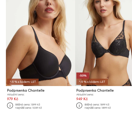
-50%
*-5 % s kódem: LST
*-5 % s kódem: LST
Podprsenka Chantelle
Podprsenka Chantelle
Aktuální cena:
Aktuální cena:
979 Kč
949 Kč
Běžná cena:
1399 Kč
Běžná cena:
1899 Kč
Nejnižší cena:
1039 Kč
Nejnižší cena:
1899 Kč