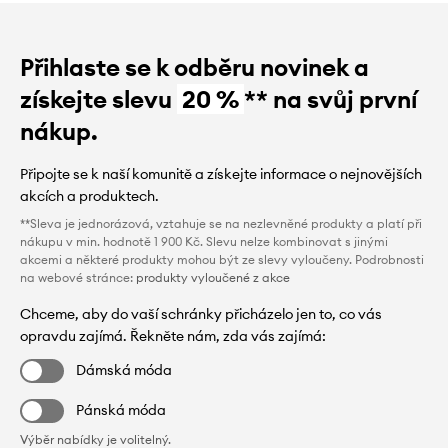
Přihlaste se k odběru novinek a
získejte slevu
20 %
** na svůj první
nákup.
Připojte se k naší komunitě a získejte informace o nejnovějších
akcích a produktech.
**Sleva je jednorázová, vztahuje se na nezlevněné produkty a platí při
nákupu v min. hodnotě 1 900 Kč. Slevu nelze kombinovat s jinými
akcemi a některé produkty mohou být ze slevy vyloučeny. Podrobnosti
na webové stránce:
produkty vyloučené z akce
Chceme, aby do vaší schránky přicházelo jen to, co vás
opravdu zajímá. Řekněte nám, zda vás zajímá:
Dámská móda
Pánská móda
Výběr nabídky je volitelný.