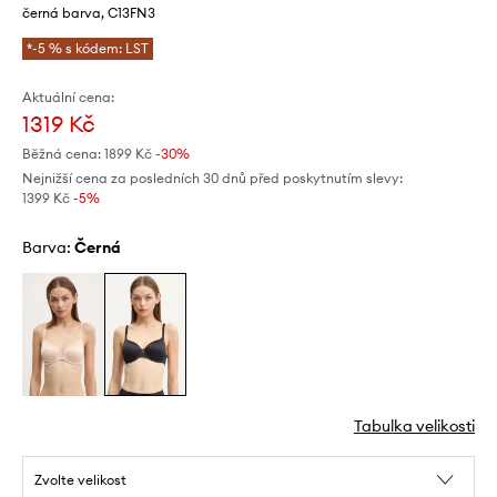
černá barva, C13FN3
*-5 % s kódem: LST
Aktuální cena:
1319 Kč
Běžná cena:
1899 Kč
-30%
Nejnižší cena za posledních 30 dnů před poskytnutím slevy:
1399 Kč
 -5%
Barva:
černá
Tabulka velikosti
Zvolte velikost