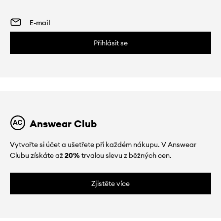
Přihlásit se
Answear Club
Vytvořte si účet a ušetřete při každém nákupu. V Answear
Clubu získáte až
20%
trvalou slevu z běžných cen.
Zjistěte více