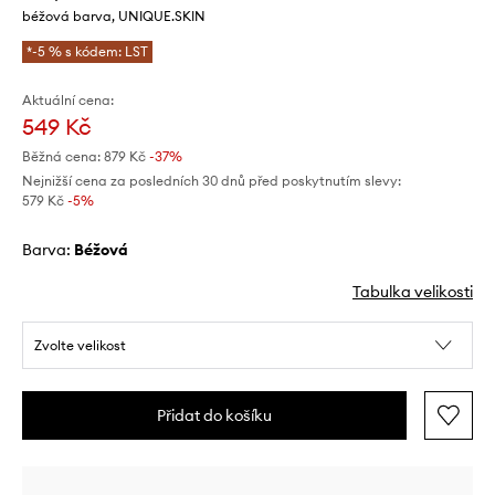
béžová barva, UNIQUE.SKIN
*-5 % s kódem: LST
Aktuální cena:
549 Kč
Běžná cena:
879 Kč
-37%
Nejnižší cena za posledních 30 dnů před poskytnutím slevy:
579 Kč
 -5%
Barva:
béžová
Tabulka velikosti
Zvolte velikost
Přidat do košíku