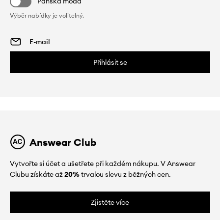
Pánská móda
Výběr nabídky je volitelný.
Přihlásit se
Answear Club
Vytvořte si účet a ušetřete při každém nákupu. V Answear
Clubu získáte až
20%
trvalou slevu z běžných cen.
Zjistěte více