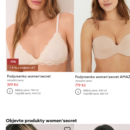
-11%
*-5 % s kódem: LST
Podprsenka women'secret
Podprsenka women'secret AMA
Aktuální cena:
Aktuální cena:
399 Kč
779 Kč
Běžná cena:
759 Kč
Běžná cena:
939 Kč
Nejnižší cena:
449 Kč
Nejnižší cena:
829 Kč
Objevte produkty women'secret