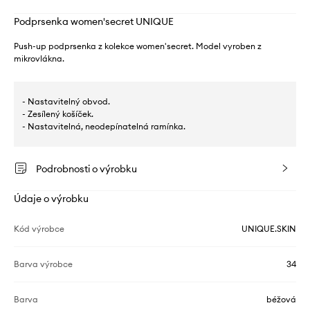
Podprsenka women'secret UNIQUE
Push-up podprsenka z kolekce women'secret. Model vyroben z
mikrovlákna.
- Nastavitelný obvod.
- Zesílený košíček.
- Nastavitelná, neodepínatelná ramínka.
Podrobnosti o výrobku
Údaje o výrobku
Kód výrobce
UNIQUE.SKIN
Barva výrobce
34
Barva
béžová