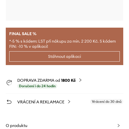
FINAL SALE %
*-5 % s kódem: LST při nákupu za min. 2 200 Kč. S kódem
FIN: -10 % v aplikaci!
Stáhnout aplikaci
DOPRAVA ZDARMA od
1800 Kč
Doručení i do 24 hodin
VRÁCENÍ A REKLAMACE
Vrácení do 30 dnů
O produktu