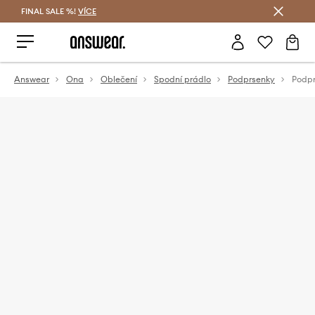
FINAL SALE %!
VÍCE
Ušetřete s Answear Club
Answear
Ona
Oblečení
Spodní prádlo
Podprsenky