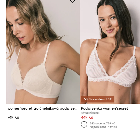
*-5 % s kódem: LST
women'secret trojúhelníková podprsenka krajková
Podprsenka women'secret
Aktuální cena:
749 Kč
449 Kč
Běžná cena:
759 Kč
Nejnižší cena:
469 Kč