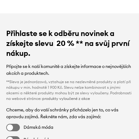
Přihlaste se k odběru novinek a
získejte slevu
20 %
** na svůj první
nákup.
Připojte se k naší komunitě a získejte informace o nejnovějších
akcích a produktech.
**Sleva je jednorázová, vztahuje se na nezlevněné produkty a platí při
nákupu v min. hodnotě 1 900 Kč. Slevu nelze kombinovat s jinými
akcemi a některé produkty mohou být ze slevy vyloučeny. Podrobnosti
na webové stránce:
produkty vyloučené z akce
Chceme, aby do vaší schránky přicházelo jen to, co vás
opravdu zajímá. Řekněte nám, zda vás zajímá:
Dámská móda