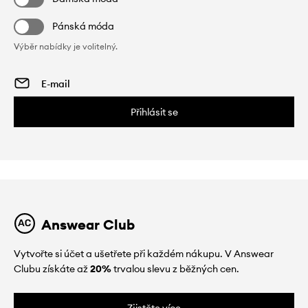
Pánská móda
Výběr nabídky je volitelný.
Přihlásit se
Answear Club
Vytvořte si účet a ušetřete při každém nákupu. V Answear
Clubu získáte až
20%
trvalou slevu z běžných cen.