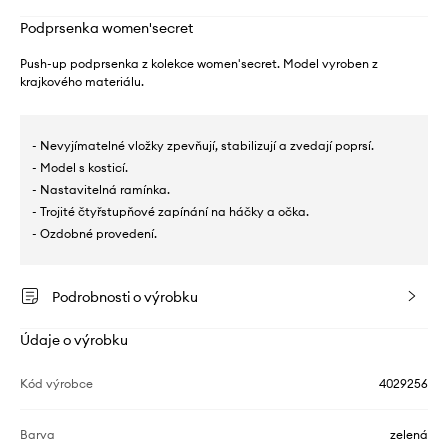
Podprsenka women'secret
Push-up podprsenka z kolekce women'secret. Model vyroben z
krajkového materiálu.
- Nevyjímatelné vložky zpevňují, stabilizují a zvedají poprsí.
- Model s kosticí.
- Nastavitelná ramínka.
- Trojité čtyřstupňové zapínání na háčky a očka.
- Ozdobné provedení.
Podrobnosti o výrobku
Údaje o výrobku
Kód výrobce
4029256
Barva
zelená