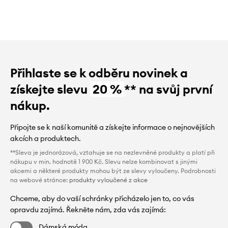
Přihlaste se k odběru novinek a
získejte slevu
20 %
** na svůj první
nákup.
Připojte se k naší komunitě a získejte informace o nejnovějších
akcích a produktech.
**Sleva je jednorázová, vztahuje se na nezlevněné produkty a platí při
nákupu v min. hodnotě 1 900 Kč. Slevu nelze kombinovat s jinými
akcemi a některé produkty mohou být ze slevy vyloučeny. Podrobnosti
na webové stránce:
produkty vyloučené z akce
Chceme, aby do vaší schránky přicházelo jen to, co vás
opravdu zajímá. Řekněte nám, zda vás zajímá:
Dámská móda