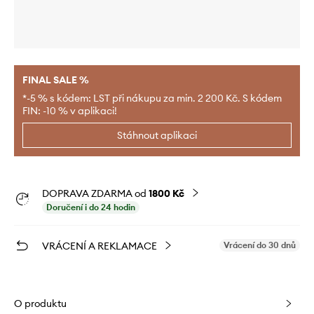
FINAL SALE %
*-5 % s kódem: LST při nákupu za min. 2 200 Kč. S kódem
FIN: -10 % v aplikaci!
Stáhnout aplikaci
DOPRAVA ZDARMA od
1800 Kč
Doručení i do 24 hodin
VRÁCENÍ A REKLAMACE
Vrácení do 30 dnů
O produktu