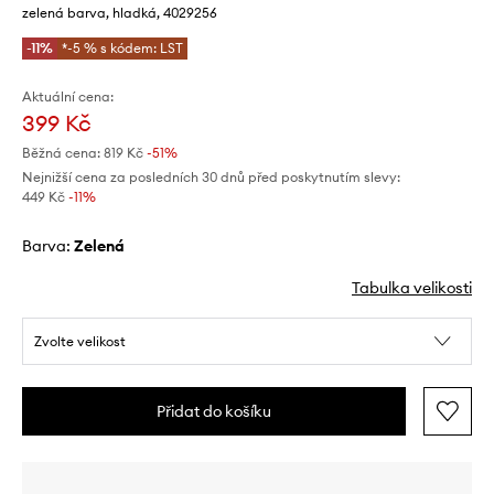
zelená barva, hladká, 4029256
-11%
*-5 % s kódem: LST
Aktuální cena:
399 Kč
Běžná cena:
819 Kč
-51%
Nejnižší cena za posledních 30 dnů před poskytnutím slevy:
449 Kč
 -11%
Barva:
zelená
Tabulka velikosti
Zvolte velikost
Přidat do košíku