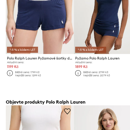
*-5 % s kódem: LST
*-5 % s kódem: LST
Polo Ralph Lauren Pyžamové šortky dámské s bavlnou
Pyžamo Polo Ralph Lauren
Aktuální cena:
Aktuální cena:
1199 Kč
1899 Kč
Běžná cena:
1799 Kč
Běžná cena:
2799 Kč
Nejnižší cena:
1299 Kč
Nejnižší cena:
2079 Kč
Objevte produkty Polo Ralph Lauren