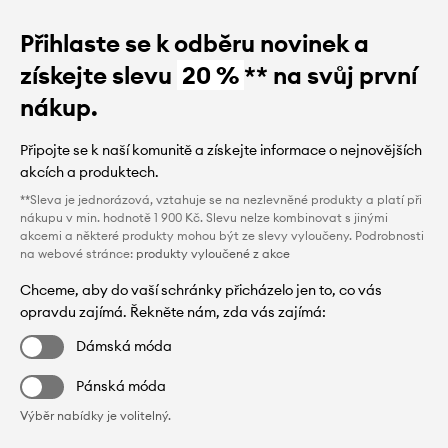
Přihlaste se k odběru novinek a
získejte slevu
20 %
** na svůj první
nákup.
Připojte se k naší komunitě a získejte informace o nejnovějších
akcích a produktech.
**Sleva je jednorázová, vztahuje se na nezlevněné produkty a platí při
nákupu v min. hodnotě 1 900 Kč. Slevu nelze kombinovat s jinými
akcemi a některé produkty mohou být ze slevy vyloučeny. Podrobnosti
na webové stránce:
produkty vyloučené z akce
Chceme, aby do vaší schránky přicházelo jen to, co vás
opravdu zajímá. Řekněte nám, zda vás zajímá:
Dámská móda
Pánská móda
Výběr nabídky je volitelný.