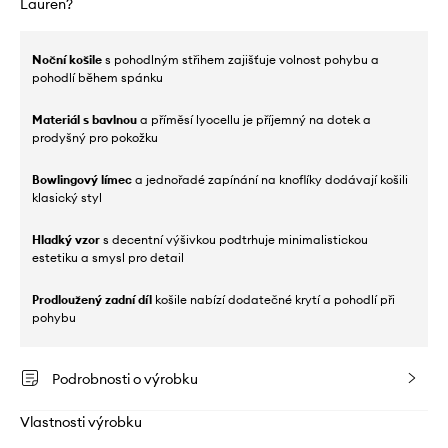
Lauren?
Noční košile
s pohodlným střihem zajišťuje volnost pohybu a
pohodlí během spánku
Materiál s bavlnou
a příměsí lyocellu je příjemný na dotek a
prodyšný pro pokožku
Bowlingový límec
a jednořadé zapínání na knoflíky dodávají košili
klasický styl
Hladký vzor
s decentní výšivkou podtrhuje minimalistickou
estetiku a smysl pro detail
Prodloužený zadní díl
košile nabízí dodatečné krytí a pohodlí při
pohybu
Podrobnosti o výrobku
Vlastnosti výrobku