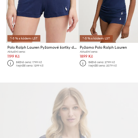
*-5 % s kódem: LST
*-5 % s kódem: LST
Polo Ralph Lauren Pyžamové šortky dámské s bavlnou
Pyžamo Polo Ralph Lauren
Aktuální cena:
Aktuální cena:
1199 Kč
1899 Kč
Běžná cena:
1799 Kč
Běžná cena:
2799 Kč
Nejnižší cena:
1299 Kč
Nejnižší cena:
2079 Kč