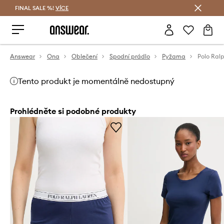
FINAL SALE %!
VÍCE
Ušetřete s Answear Club
Answear
Ona
Oblečení
Spodní prádlo
Pyžama
Tento produkt je momentálně nedostupný
Prohlédněte si podobné produkty