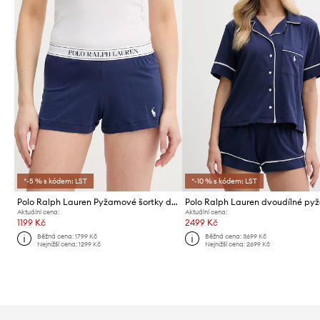
*-5 % s kódem: LST
*-10 % s kódem: LST
Polo Ralph Lauren Pyžamové šortky dámské s bavlnou
Aktuální cena:
Aktuální cena:
1199 Kč
2499 Kč
Běžná cena:
1799 Kč
Běžná cena:
3699 Kč
Nejnižší cena:
1299 Kč
Nejnižší cena:
2699 Kč