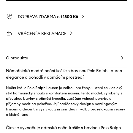
DOPRAVA ZDARMA od
1800 Kč
VRÁCENÍ A REKLAMACE
O produktu
Námořnická modrá noční košile s bavlnou Polo Ralph Lauren –
elegance a pohodlí v domácím prostředí
Noční košile Polo Ralph Lauren je volbou pro ženy, u které se klasický
styl harmonicky snoubí s komfortem nošení. Tento model, vyrobený s
převahou bavlny s příměsí lyocellu, zajišťuje volnost pohybu a
příjemný pocit na pokožce. Její nadčasový design s bowlingovým
límcem a decentní výšivkou z ní činí ideální volbu pro relaxační večery
a klidná rána.
Čím se vyznačuje dámská noční košile s bavlnou Polo Ralph