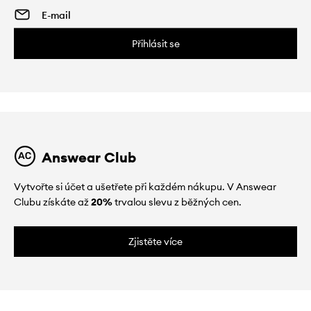
Přihlásit se
Answear Club
Vytvořte si účet a ušetřete při každém nákupu. V Answear
Clubu získáte až
20%
trvalou slevu z běžných cen.
Zjistěte více