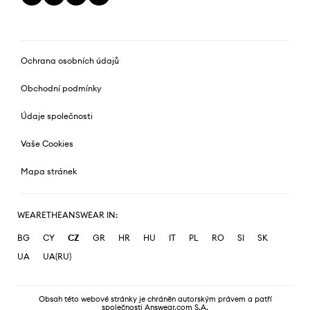
Ochrana osobních údajů
Obchodní podmínky
Údaje společnosti
Vaše Cookies
Mapa stránek
WEARETHEANSWEAR IN:
BG
CY
CZ
GR
HR
HU
IT
PL
RO
SI
SK
UA
UA(RU)
Obsah této webové stránky je chráněn autorským právem a patří
společnosti Answear.com S.A.