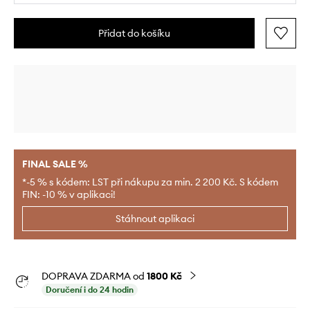
Přidat do košíku
FINAL SALE %
*-5 % s kódem: LST při nákupu za min. 2 200 Kč. S kódem
FIN: -10 % v aplikaci!
Stáhnout aplikaci
DOPRAVA ZDARMA od
1800 Kč
Doručení i do 24 hodin