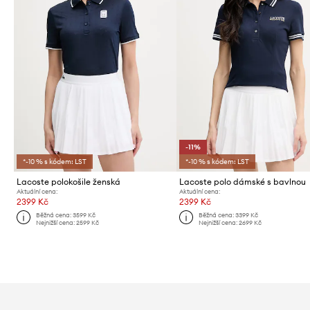
-11%
*-10 % s kódem: LST
*-10 % s kódem: LST
Lacoste polokošile ženská
Lacoste polo dámské s bavlnou
Aktuální cena:
Aktuální cena:
2399 Kč
2399 Kč
Běžná cena:
3599 Kč
Běžná cena:
3399 Kč
Nejnižší cena:
2599 Kč
Nejnižší cena:
2699 Kč