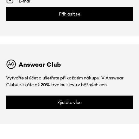
Přihlásit se
Answear Club
Vytvořte si účet a ušetřete při každém nákupu. V Answear
Clubu získáte až
20%
trvalou slevu z běžných cen.
Zjistěte více