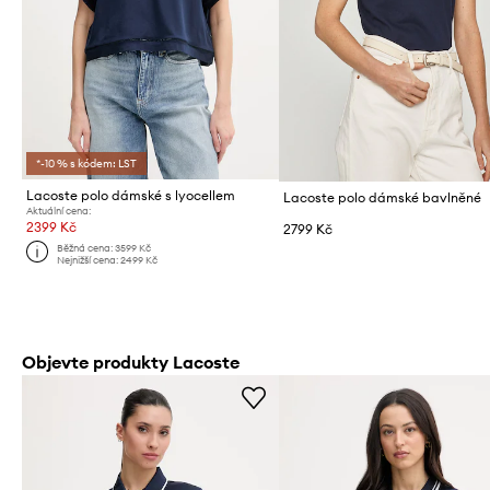
*-10 % s kódem: LST
Lacoste polo dámské s lyocellem
Lacoste polo dámské bavlněné
Aktuální cena:
2399 Kč
2799 Kč
Běžná cena:
3599 Kč
Nejnižší cena:
2499 Kč
Objevte produkty Lacoste