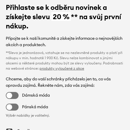
Přihlaste se k odběru novinek a
získejte slevu
20 %
** na svůj první
nákup.
Připojte se k naší komunitě a získejte informace o nejnovějších
akcích a produktech.
**Sleva je jednorázová, vztahuje se na nezlevněné produkty a platí při
nákupu v min. hodnotě 1 900 Kč. Slevu nelze kombinovat s jinými
akcemi a některé produkty mohou být ze slevy vyloučeny. Podrobnosti
na webové stránce:
produkty vyloučené z akce
Chceme, aby do vaší schránky přicházelo jen to, co vás
opravdu zajímá. Řekněte nám, zda vás zajímá:
Dámská móda
Pánská móda
Výběr nabídky je volitelný.