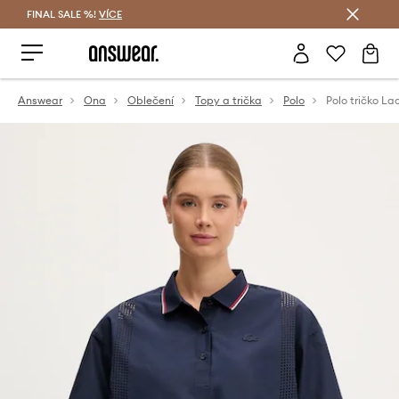
FINAL SALE %!
VÍCE
Ušetřete s Answear Club
Answear
Ona
Oblečení
Topy a trička
Polo
Polo tričko La