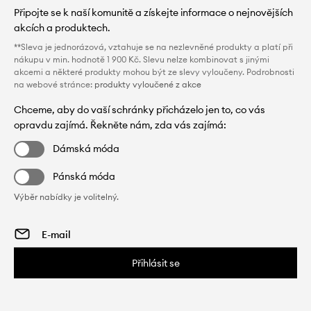
Připojte se k naší komunitě a získejte informace o nejnovějších
akcích a produktech.
**Sleva je jednorázová, vztahuje se na nezlevněné produkty a platí při
nákupu v min. hodnotě 1 900 Kč. Slevu nelze kombinovat s jinými
akcemi a některé produkty mohou být ze slevy vyloučeny. Podrobnosti
na webové stránce:
produkty vyloučené z akce
Chceme, aby do vaší schránky přicházelo jen to, co vás
opravdu zajímá. Řekněte nám, zda vás zajímá:
Dámská móda
Pánská móda
Výběr nabídky je volitelný.
Přihlásit se