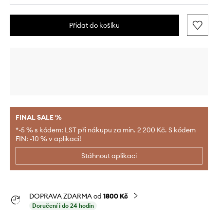
Přidat do košíku
FINAL SALE %
*-5 % s kódem: LST při nákupu za min. 2 200 Kč. S kódem
FIN: -10 % v aplikaci!
Stáhnout aplikaci
DOPRAVA ZDARMA od
1800 Kč
Doručení i do 24 hodin