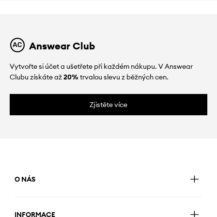
Answear Club
Vytvořte si účet a ušetřete při každém nákupu. V Answear
Clubu získáte až
20%
trvalou slevu z běžných cen.
Zjistěte více
O NÁS
INFORMACE