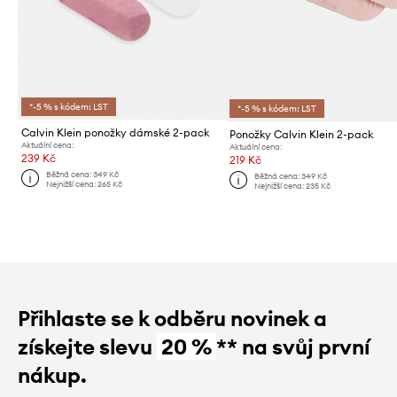
*-5 % s kódem: LST
*-5 % s kódem: LST
Calvin Klein ponožky dámské 2-pack
Ponožky Calvin Klein 2-pack
Aktuální cena:
Aktuální cena:
239 Kč
219 Kč
Běžná cena:
349 Kč
Běžná cena:
349 Kč
Nejnižší cena:
265 Kč
Nejnižší cena:
235 Kč
Přihlaste se k odběru novinek a
získejte slevu
20 %
** na svůj první
nákup.