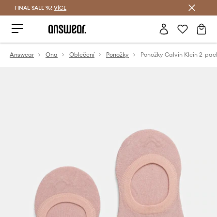
FINAL SALE %!
VÍCE
Ušetřete s Answear Club
Answear
Ona
Oblečení
Ponožky
Ponožky Calvin Klein 2-pac