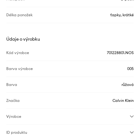
Délka ponožek
ťapky, krátké
Údaje o výrobku
Kód výrobce
701228801.NOS
Barva výrobce
005
Barva
růžová
Značka
Calvin Klein
Výrobce
ID produktu