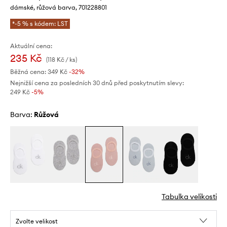
dámské, růžová barva, 701228801
*-5 % s kódem: LST
Aktuální cena:
235 Kč
(118 Kč / ks)
Běžná cena:
349 Kč
-32%
Nejnižší cena za posledních 30 dnů před poskytnutím slevy:
249 Kč
 -5%
Barva:
růžová
Tabulka velikosti
Zvolte velikost