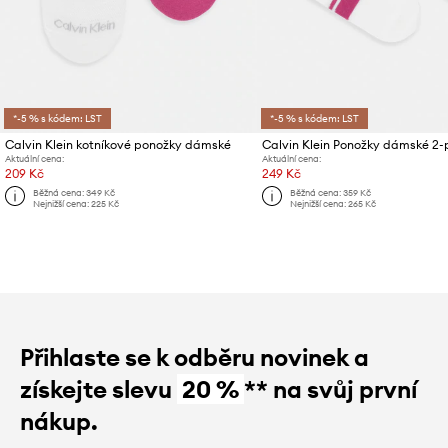
*-5 % s kódem: LST
*-5 % s kódem: LST
Calvin Klein kotníkové ponožky dámské
Calvin Klein Ponožky dámské 2
Aktuální cena:
Aktuální cena:
209 Kč
249 Kč
Běžná cena:
349 Kč
Běžná cena:
359 Kč
Nejnižší cena:
225 Kč
Nejnižší cena:
265 Kč
Přihlaste se k odběru novinek a
získejte slevu
20 %
** na svůj první
nákup.