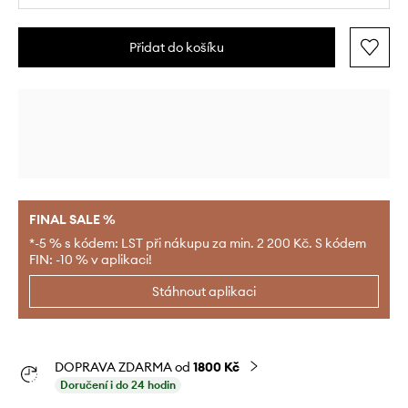
Přidat do košíku
FINAL SALE %
*-5 % s kódem: LST při nákupu za min. 2 200 Kč. S kódem
FIN: -10 % v aplikaci!
Stáhnout aplikaci
DOPRAVA ZDARMA od
1800 Kč
Doručení i do 24 hodin