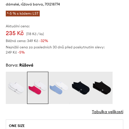
dámské, růžová barva, 701218774
*-5 % s kódem: LST
Aktuální cena:
235 Kč
(118 Kč / ks)
Běžná cena:
349 Kč
-32%
Nejnižší cena za posledních 30 dnů před poskytnutím slevy:
249 Kč
 -5%
Barva:
růžová
Tabulka velikosti
ONE SIZE