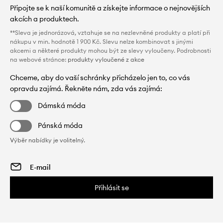
Připojte se k naší komunitě a získejte informace o nejnovějších
akcích a produktech.
**Sleva je jednorázová, vztahuje se na nezlevněné produkty a platí při
nákupu v min. hodnotě 1 900 Kč. Slevu nelze kombinovat s jinými
akcemi a některé produkty mohou být ze slevy vyloučeny. Podrobnosti
na webové stránce:
produkty vyloučené z akce
Chceme, aby do vaší schránky přicházelo jen to, co vás
opravdu zajímá. Řekněte nám, zda vás zajímá:
Dámská móda
Pánská móda
Výběr nabídky je volitelný.
Přihlásit se