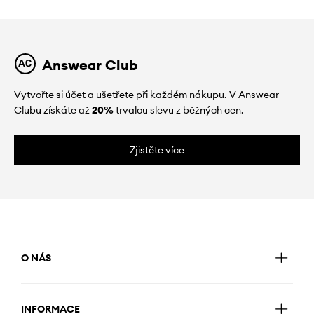
Answear Club
Vytvořte si účet a ušetřete při každém nákupu. V Answear
Clubu získáte až
20%
trvalou slevu z běžných cen.
Zjistěte více
O NÁS
INFORMACE