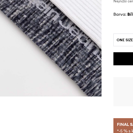
Nejnižší ce
Barva:
bí
ONE SIZE
FINAL 
*-5 % s 