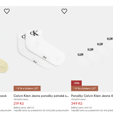
-10%
*-5 % s kódem: LST
*-5 % s kódem: LST
-pack
Calvin Klein Jeans ponožky pánské s bavlnou 2-pack
Ponožky Calvin Klein Jeans 
Aktuální cena:
Aktuální cena:
219 Kč
349 Kč
Běžná cena:
289 Kč
Běžná cena:
649 Kč
poskytnutím
Nejnižší cena za posledních 30 dnů před poskytnutím
Nejnižší cena za posledních 30 dnů pře