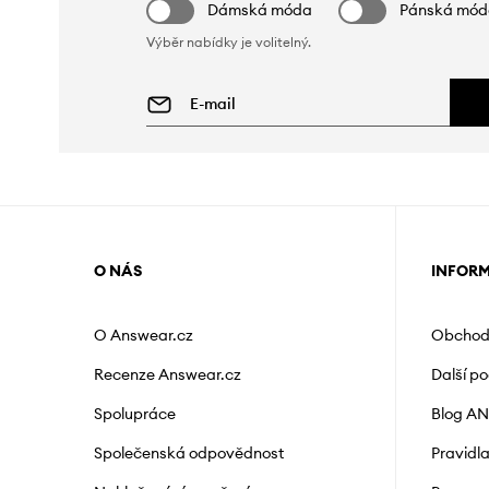
Dámská móda
Pánská mó
Výběr nabídky je volitelný.
O NÁS
INFOR
O Answear.cz
Obchod
Recenze Answear.cz
Další p
Spolupráce
Blog A
Společenská odpovědnost
Pravidl