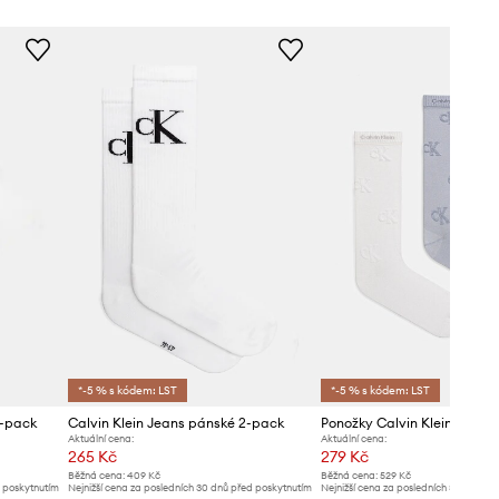
*-5 % s kódem: LST
*-5 % s kódem: LST
4-pack
Calvin Klein Jeans pánské 2-pack
Ponožky Calvin Klein Jeans
Aktuální cena:
Aktuální cena:
265 Kč
279 Kč
Běžná cena:
409 Kč
Běžná cena:
529 Kč
d poskytnutím
Nejnižší cena za posledních 30 dnů před poskytnutím
Nejnižší cena za posledních 30 dnů př