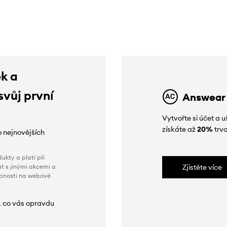
slevy:
225 Kč
slevy:
389 Kč
ek a
svůj první
Answear
Vytvořte si účet a
získáte až
20%
trva
o nejnovějších
ukty a platí při
t s jinými akcemi a
Zjistěte více
obnosti na webové
, co vás opravdu