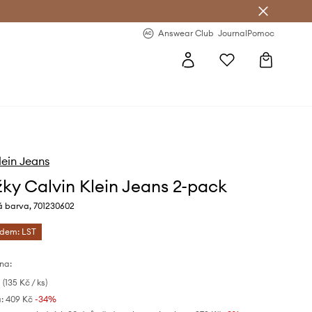
Answear Club
- 20 % na první objednávku
Answear Club
Journal
Pomoc
lein Jeans
ky Calvin Klein Jeans 2-pack
á barva, 701230602
ódem: LST
na:
(135 Kč / ks)
:
409 Kč
-34%