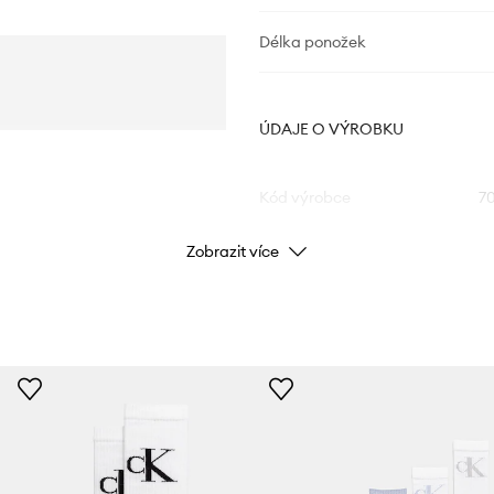
Délka ponožek
ÚDAJE O VÝROBKU
Kód výrobce
7
Zobrazit více
Barva
Značka
Cal
Výrobce
ID produktu