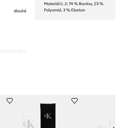
Materiál č. 2: 74 % Bavlna, 23 %
Polyamid, 3 % Elastan
dlouhé
01230602.NOS
bílá
vin Klein Jeans