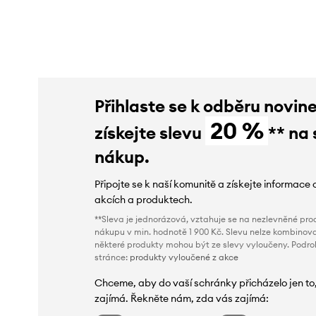
slevy:
225 Kč
slevy:
229 Kč
Přihlaste se k odběru novin
20 %
získejte slevu
** na 
nákup.
Připojte se k naší komunitě a získejte informace 
akcích a produktech.
**Sleva je jednorázová, vztahuje se na nezlevněné prod
nákupu v min. hodnotě 1 900 Kč. Slevu nelze kombinova
některé produkty mohou být ze slevy vyloučeny. Podr
stránce:
produkty vyloučené z akce
Chceme, aby do vaší schránky přicházelo jen to
zajímá. Řekněte nám, zda vás zajímá: