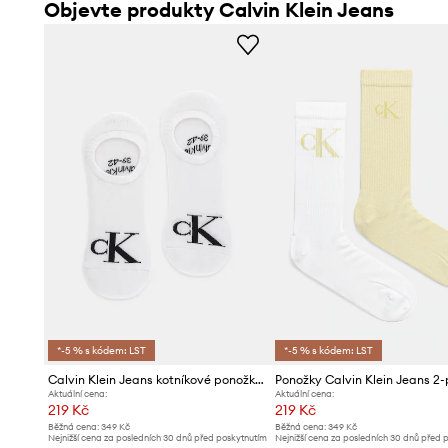
Objevte produkty Calvin Klein Jeans
*-5 % s kódem: LST
*-5 % s kódem: LST
Calvin Klein Jeans kotníkové ponožky pánské s bavlnou 2-pack
Ponožky Calvin Klein Jeans 2
Aktuální cena:
Aktuální cena:
219 Kč
219 Kč
Běžná cena:
349 Kč
Běžná cena:
349 Kč
Nejnižší cena za posledních 30 dnů před poskytnutím
Nejnižší cena za posledních 30 dnů před 