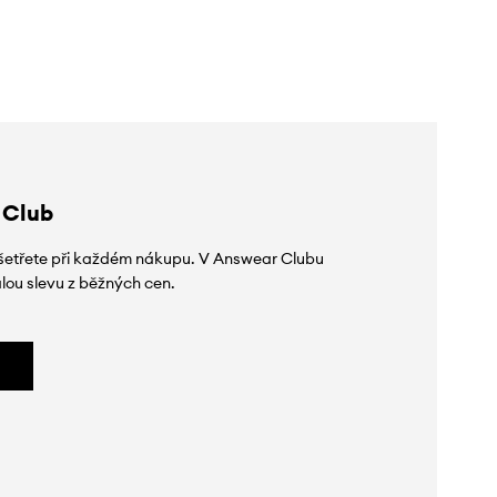
slevy:
279 Kč
slevy:
289 Kč
 Club
 ušetřete při každém nákupu. V Answear Clubu
lou slevu z běžných cen.