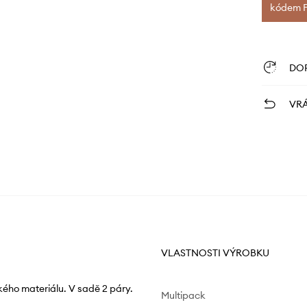
kódem FI
DO
VRÁ
VLASTNOSTI VÝROBKU
kého materiálu. V sadě 2 páry.
Multipack