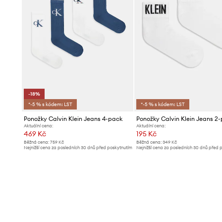
-18%
*-5 % s kódem: LST
*-5 % s kódem: LST
Ponožky Calvin Klein Jeans 4-pack
Ponožky Calvin Klein Jeans 2
Aktuální cena:
Aktuální cena:
469 Kč
195 Kč
Běžná cena:
759 Kč
Běžná cena:
349 Kč
Nejnižší cena za posledních 30 dnů před poskytnutím
Nejnižší cena za posledních 30 dnů před 
slevy:
579 Kč
slevy:
209 Kč