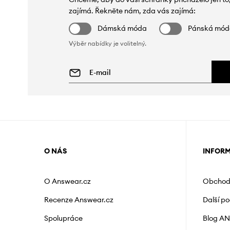
zajímá. Řekněte nám, zda vás zajímá:
Dámská móda
Pánská mó
Výběr nabídky je volitelný.
O NÁS
INFOR
O Answear.cz
Obchod
Recenze Answear.cz
Další p
Spolupráce
Blog A