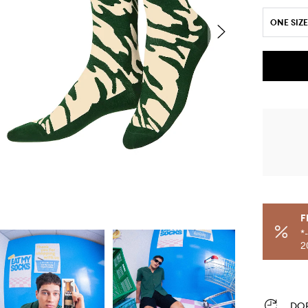
ONE SIZE
F
*
2
DO