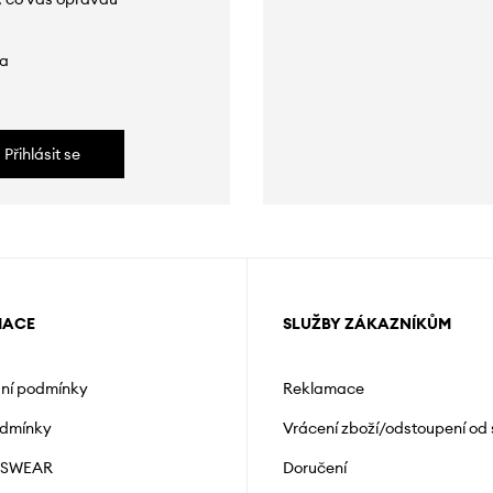
da
Přihlásit se
MACE
SLUŽBY ZÁKAZNÍKŮM
ní podmínky
Reklamace
odmínky
Vrácení zboží/odstoupení od
NSWEAR
Doručení