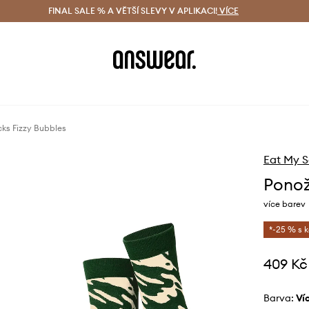
ácení zdarma (od 1800 Kč)
FINAL SALE % A VĚTŠÍ SLEVY V APLIKACI!
Doručení i do 24 h
VÍCE
Ušetřete s 
ks Fizzy Bubbles
Eat My 
Ponož
více barev
*-25 % s 
409 Kč
Barva:
v