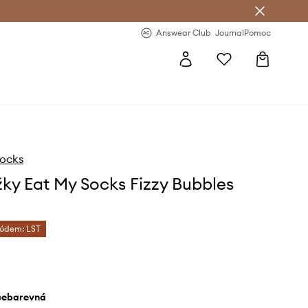
Answear Club
- 20 % na první objednávku
Answear Club
Journal
Pomoc
Socks
ky Eat My Socks Fizzy Bubbles
kódem: LST
ícebarevná