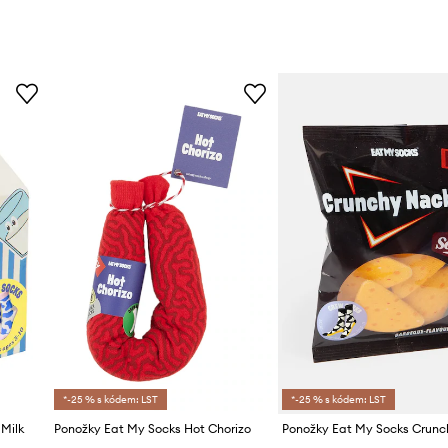
*-25 % s kódem: LST
*-25 % s kódem: LST
Milk
Ponožky Eat My Socks Hot Chorizo