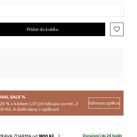
Přidat do košíku
INAL SALE %
Stáhnout aplikaci
-25 % s kódem: LST při nákupu za min. 2
00 Kč. A další slevy v aplikaci!
PRAVA ZDARMA od
1800 Kč
Doručení i do 24 hodin