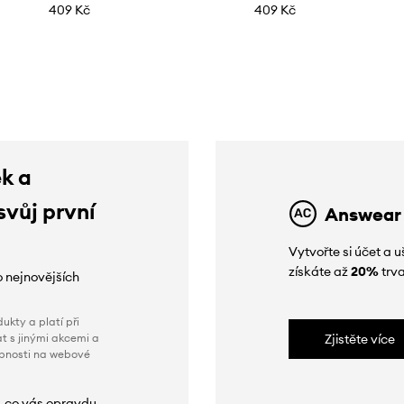
409 Kč
409 Kč
ek a
svůj první
Answear
Vytvořte si účet a
získáte až
20%
trva
o nejnovějších
ukty a platí při
t s jinými akcemi a
Zjistěte více
obnosti na webové
, co vás opravdu