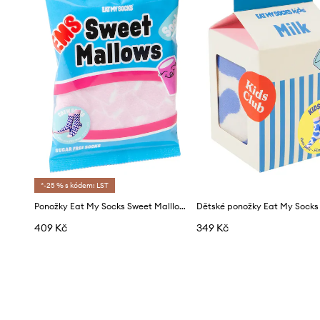
*-25 % s kódem: LST
Ponožky Eat My Socks Sweet Malllows
Dětské ponožky Eat My Socks 
409 Kč
349 Kč