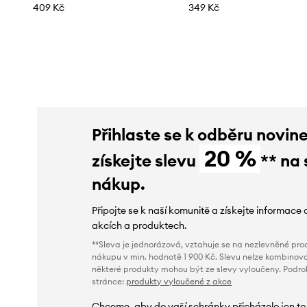
409 Kč
349 Kč
Přihlaste se k odběru novin
20 %
získejte slevu
** na 
nákup.
Připojte se k naší komunitě a získejte informace 
akcích a produktech.
**Sleva je jednorázová, vztahuje se na nezlevněné prod
nákupu v min. hodnotě 1 900 Kč. Slevu nelze kombinova
některé produkty mohou být ze slevy vyloučeny. Podr
stránce:
produkty vyloučené z akce
Chceme, aby do vaší schránky přicházelo jen to