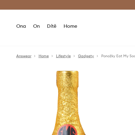
Premium Fashion Benefits
Doručení a vr
Ona
On
Dítě
Home
Answear
Home
Lifestyle
Gadgety
Ponožky Eat My Soc