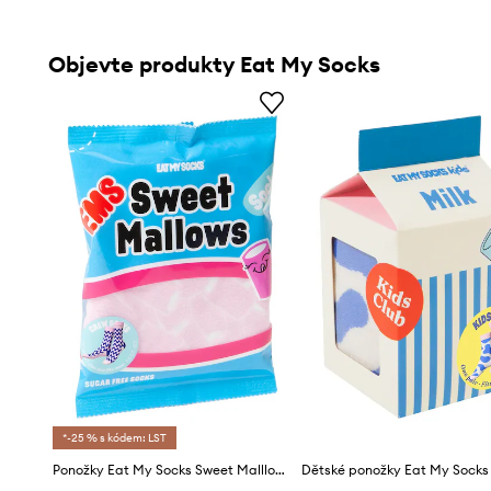
Objevte produkty Eat My Socks
*-25 % s kódem: LST
Ponožky Eat My Socks Sweet Malllows
Dětské ponožky Eat My Socks 