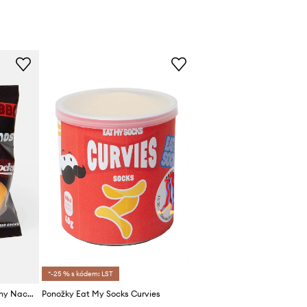
*-25 % s kódem: LST
Ponožky Eat My Socks Crunchy Nachos
Ponožky Eat My Socks Curvies