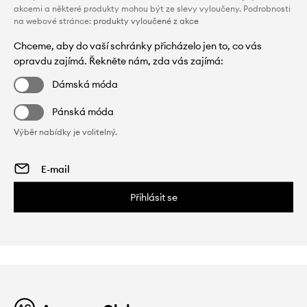
akcemi a některé produkty mohou být ze slevy vyloučeny. Podrobnosti
na webové stránce:
produkty vyloučené z akce
Chceme, aby do vaší schránky přicházelo jen to, co vás
opravdu zajímá. Řekněte nám, zda vás zajímá:
Dámská móda
Pánská móda
Výběr nabídky je volitelný.
Přihlásit se