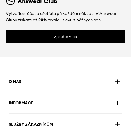
Answear Club
Vytvořte si účet a ušetřete při každém nákupu. V Answear
Clubu získáte až
20%
trvalou slevu z běžných cen.
Zjistěte více
O NÁS
INFORMACE
SLUŽBY ZÁKAZNÍKŮM