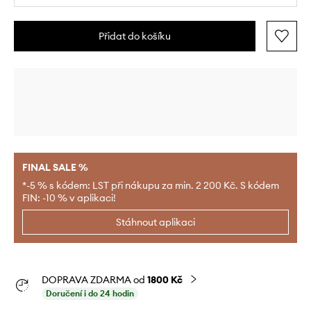
Přidat do košíku
FINAL SALE %
*-5 % s kódem: LST při nákupu za min. 2 200 Kč. S kódem
FIN: -10 % v aplikaci!
Stáhnout aplikaci
DOPRAVA ZDARMA od
1800 Kč
Doručení i do 24 hodin