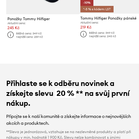
-10%
*-5 % s kódem: LST
Tommy Hilfiger Ponožky pánské
Ponožky Tommy Hilfiger
Aktuální cena:
Aktuální cena:
219 Kč
245 Kč
Běžná cena:
349 Kč
Běžná cena:
349 Kč
Nejnižší cena:
245 Kč
Nejnižší cena:
259 Kč
Přihlaste se k odběru novinek a
získejte slevu
20 %
** na svůj první
nákup.
Připojte se k naší komunitě a získejte informace o nejnovějších
akcích a produktech.
**Sleva je jednorázová, vztahuje se na nezlevněné produkty a platí při
nákupu v min. hodnotě 1 900 Kč. Slevu nelze kombinovat s jinými