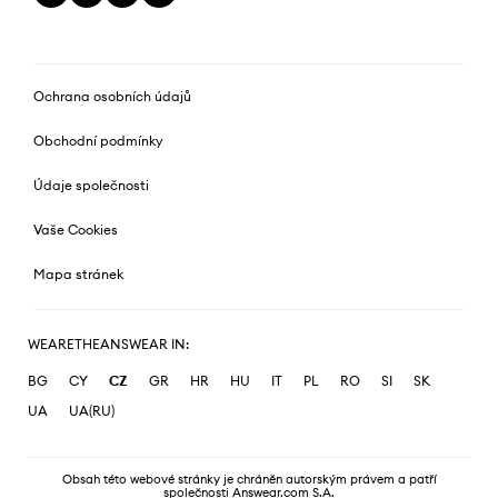
Ochrana osobních údajů
Obchodní podmínky
Údaje společnosti
Vaše Cookies
Mapa stránek
WEARETHEANSWEAR IN:
BG
CY
CZ
GR
HR
HU
IT
PL
RO
SI
SK
UA
UA(RU)
Obsah této webové stránky je chráněn autorským právem a patří
společnosti Answear.com S.A.