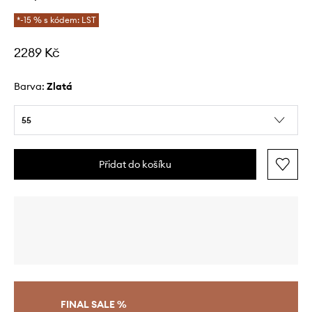
*-15 % s kódem: LST
2289 Kč
Barva:
zlatá
55
Přidat do košíku
FINAL SALE %