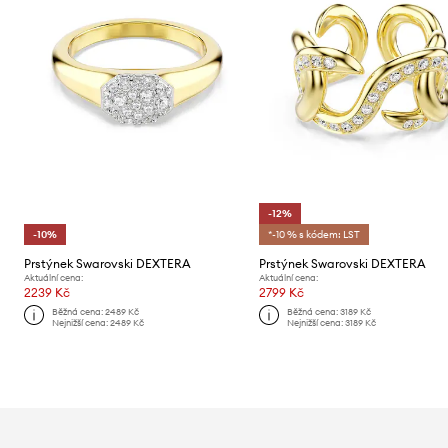
-12%
-10%
*-10 % s kódem: LST
Prstýnek Swarovski DEXTERA
Prstýnek Swarovski DEXTERA
Aktuální cena:
Aktuální cena:
2239 Kč
2799 Kč
Běžná cena:
2489 Kč
Běžná cena:
3189 Kč
Nejnižší cena:
2489 Kč
Nejnižší cena:
3189 Kč