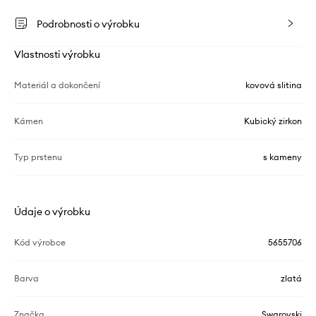
Podrobnosti o výrobku
Vlastnosti výrobku
Materiál a dokončení
kovová slitina
Kámen
Kubický zirkon
Typ prstenu
s kameny
Údaje o výrobku
Kód výrobce
5655706
Barva
zlatá
Značka
Swarovski