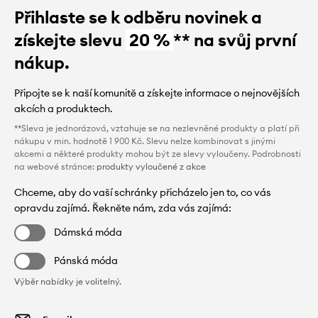
Přihlaste se k odběru novinek a
získejte slevu
20 %
** na svůj první
nákup.
Připojte se k naší komunitě a získejte informace o nejnovějších
akcích a produktech.
**Sleva je jednorázová, vztahuje se na nezlevněné produkty a platí při
nákupu v min. hodnotě 1 900 Kč. Slevu nelze kombinovat s jinými
akcemi a některé produkty mohou být ze slevy vyloučeny. Podrobnosti
na webové stránce:
produkty vyloučené z akce
Chceme, aby do vaší schránky přicházelo jen to, co vás
opravdu zajímá. Řekněte nám, zda vás zajímá:
Dámská móda
Pánská móda
Výběr nabídky je volitelný.