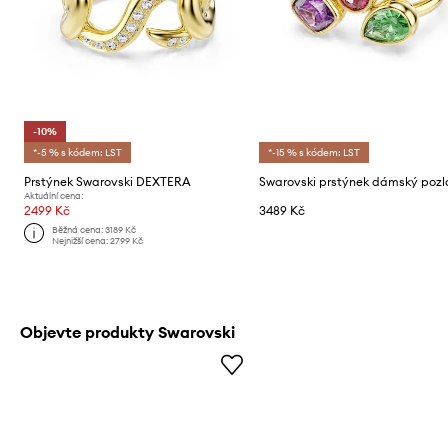
-10%
*-5 % s kódem: LST
*-15 % s kódem: LST
Prstýnek Swarovski DEXTERA
Aktuální cena:
2499 Kč
3489 Kč
Běžná cena:
3189 Kč
Nejnižší cena:
2799 Kč
Objevte produkty Swarovski