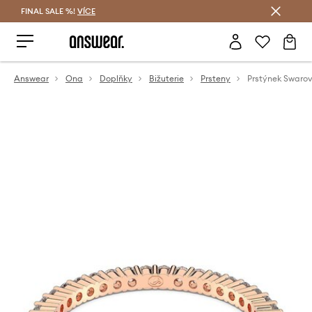
FINAL SALE %!
VÍCE
Ušetřete s Answear Club
Answear
Ona
Doplňky
Bižuterie
Prsteny
Prstýnek Swarovs