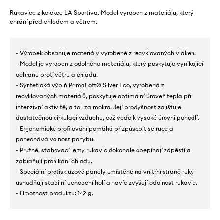
Rukavice z kolekce LA Sportiva. Model vyroben z materiálu, který
chrání před chladem a větrem.
- Výrobek obsahuje materiály vyrobené z recyklovaných vláken.
- Model je vyroben z odolného materiálu, který poskytuje vynikající
ochranu proti větru a chladu.
- Syntetická výplň PrimaLoft® Silver Eco, vyrobená z
recyklovaných materiálů, poskytuje optimální úroveň tepla při
intenzivní aktivitě, a to i za mokra. Její prodyšnost zajišťuje
dostatečnou cirkulaci vzduchu, což vede k vysoké úrovni pohodlí.
- Ergonomické profilování pomáhá přizpůsobit se ruce a
ponechává volnost pohybu.
- Pružné, stahovací lemy rukavic dokonale obepínají zápěstí a
zabraňují pronikání chladu.
- Speciální protiskluzové panely umístěné na vnitřní straně ruky
usnadňují stabilní uchopení holí a navíc zvyšují odolnost rukavic.
- Hmotnost produktu: 142 g.