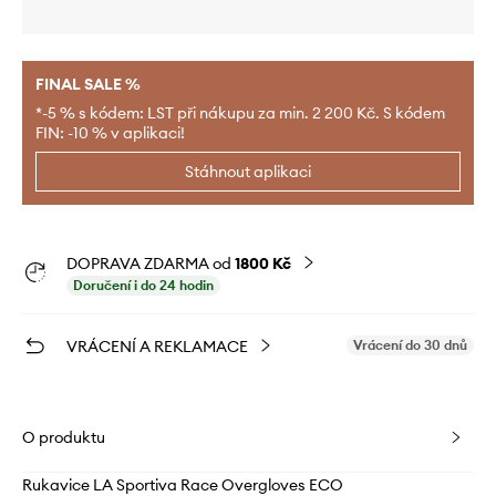
FINAL SALE %
*-5 % s kódem: LST při nákupu za min. 2 200 Kč. S kódem
FIN: -10 % v aplikaci!
Stáhnout aplikaci
DOPRAVA ZDARMA od
1800 Kč
Doručení i do 24 hodin
VRÁCENÍ A REKLAMACE
Vrácení do 30 dnů
O produktu
Rukavice LA Sportiva Race Overgloves ECO