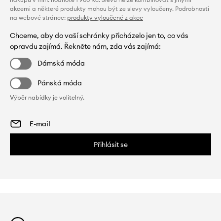
akcemi a některé produkty mohou být ze slevy vyloučeny. Podrobnosti
na webové stránce:
produkty vyloučené z akce
Chceme, aby do vaší schránky přicházelo jen to, co vás
opravdu zajímá. Řekněte nám, zda vás zajímá:
Dámská móda
Pánská móda
Výběr nabídky je volitelný.
Přihlásit se