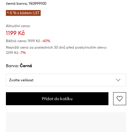
černá barva, Y60999100
*-5 % s kódem: LST
Aktuální cena:
1199 Kč
Běžná cena:
1999 Kč
-40%
Nejnižší cena za posledních 30 dnů před poskytnutím slevy:
1299 Kč
 -7%
Barva:
černá
Zvolte velikost
Přidat do košíku