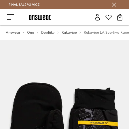
FINAL SALE %!
VÍCE
Ušetřete s Answear Club
Answear
Ona
Doplňky
Rukavice