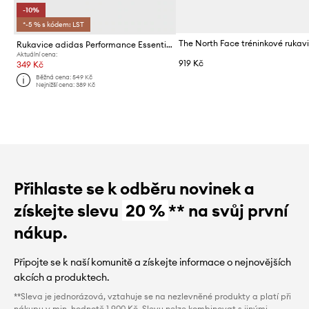
-10%
*-5 % s kódem: LST
Rukavice adidas Performance Essentials
Aktuální cena:
919 Kč
349 Kč
Běžná cena:
549 Kč
Nejnižší cena:
389 Kč
Přihlaste se k odběru novinek a
získejte slevu
20 %
** na svůj první
nákup.
Připojte se k naší komunitě a získejte informace o nejnovějších
akcích a produktech.
**Sleva je jednorázová, vztahuje se na nezlevněné produkty a platí při
nákupu v min. hodnotě 1 900 Kč. Slevu nelze kombinovat s jinými