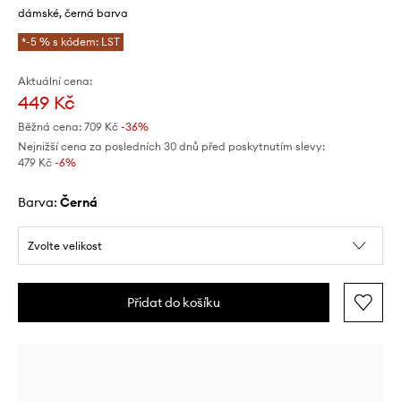
dámské, černá barva
*-5 % s kódem: LST
Aktuální cena:
449 Kč
Běžná cena:
709 Kč
-36%
Nejnižší cena za posledních 30 dnů před poskytnutím slevy:
479 Kč
 -6%
Barva:
černá
Zvolte velikost
Přidat do košíku