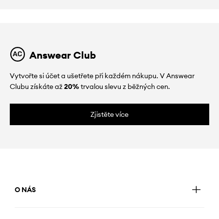
Answear Club
Vytvořte si účet a ušetřete při každém nákupu. V Answear
Clubu získáte až
20%
trvalou slevu z běžných cen.
Zjistěte více
O NÁS