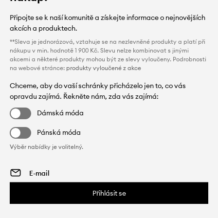
Připojte se k naší komunitě a získejte informace o nejnovějších
akcích a produktech.
**Sleva je jednorázová, vztahuje se na nezlevněné produkty a platí při
nákupu v min. hodnotě 1 900 Kč. Slevu nelze kombinovat s jinými
akcemi a některé produkty mohou být ze slevy vyloučeny. Podrobnosti
na webové stránce:
produkty vyloučené z akce
Chceme, aby do vaší schránky přicházelo jen to, co vás
opravdu zajímá. Řekněte nám, zda vás zajímá:
Dámská móda
Pánská móda
Výběr nabídky je volitelný.
Přihlásit se