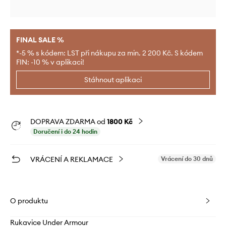
FINAL SALE %
*-5 % s kódem: LST při nákupu za min. 2 200 Kč. S kódem
FIN: -10 % v aplikaci!
Stáhnout aplikaci
DOPRAVA ZDARMA od
1800 Kč
Doručení i do 24 hodin
VRÁCENÍ A REKLAMACE
Vrácení do 30 dnů
O produktu
Rukavice Under Armour