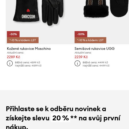
-50%
-50%
*-10 % s kódem: LST
*-10 % s kódem: LST
Kožené rukavice Moschino
Semišové rukavice UGG
Aktuální cena:
Aktuální cena:
2289 Kč
2239 Kč
Běžná cena:
4599 Kč
Běžná cena:
4499 Kč
Nejnižší cena:
4599 Kč
Nejnižší cena:
4499 Kč
Přihlaste se k odběru novinek a
získejte slevu
20 %
** na svůj první
nákup.