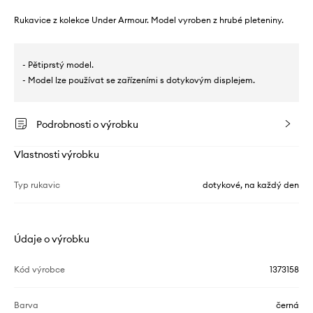
Rukavice z kolekce Under Armour. Model vyroben z hrubé pleteniny.
- Pětiprstý model.
- Model lze používat se zařízeními s dotykovým displejem.
Podrobnosti o výrobku
Vlastnosti výrobku
Typ rukavic
dotykové, na každý den
Údaje o výrobku
Kód výrobce
1373158
Barva
černá