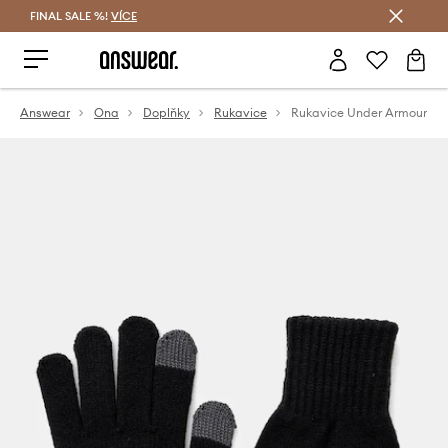
FINAL SALE %!
VÍCE
Ušetřete s Answear Club
Answear
Ona
Doplňky
Rukavice
Rukavice Under Armour