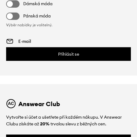
Dámská móda
Pánská móda
Výběr nabídky je volitelný.
Přihlásit se
Answear Club
Vytvořte si účet a ušetřete při každém nákupu. V Answear
Clubu získáte až
20%
trvalou slevu z běžných cen.