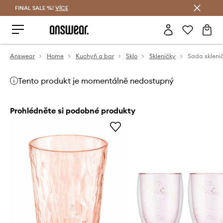
FINAL SALE %!
VÍCE
Ušetřete s Answear Club
Answear
Home
Kuchyň a bar
Sklo
Skleničky
Sada skleni
Tento produkt je momentálně nedostupný
Prohlédněte si podobné produkty