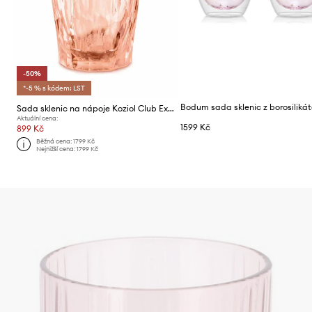
-50%
*-5 % s kódem: LST
Sada sklenic na nápoje Koziol Club Extra 300ml 6-pack
Aktuální cena:
1599 Kč
899 Kč
Běžná cena:
1799 Kč
Nejnižší cena:
1799 Kč