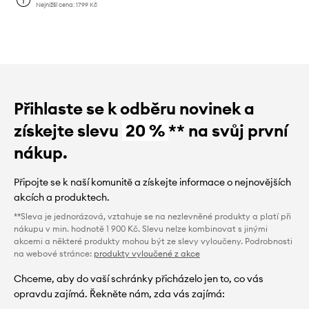
Nejnižší cena:
1799 Kč
Přihlaste se k odběru novinek a
získejte slevu
20 %
** na svůj první
nákup.
Připojte se k naší komunitě a získejte informace o nejnovějších
akcích a produktech.
**Sleva je jednorázová, vztahuje se na nezlevněné produkty a platí při
nákupu v min. hodnotě 1 900 Kč. Slevu nelze kombinovat s jinými
akcemi a některé produkty mohou být ze slevy vyloučeny. Podrobnosti
na webové stránce:
produkty vyloučené z akce
Chceme, aby do vaší schránky přicházelo jen to, co vás
opravdu zajímá. Řekněte nám, zda vás zajímá: