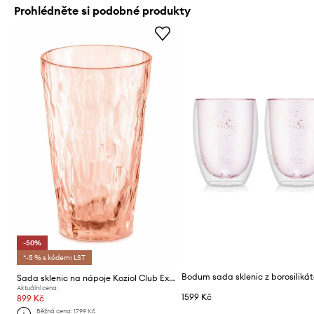
Prohlédněte si podobné produkty
-50%
*-5 % s kódem: LST
Sada sklenic na nápoje Koziol Club Extra 300ml 6-pack
Aktuální cena:
1599 Kč
899 Kč
Běžná cena:
1799 Kč