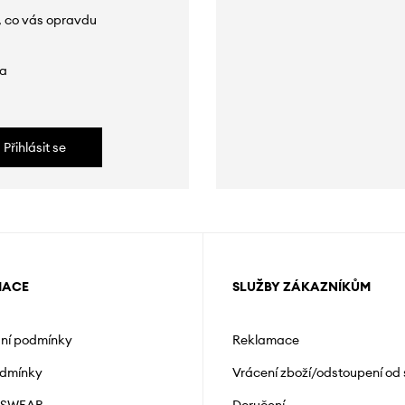
, co vás opravdu
da
Přihlásit se
MACE
SLUŽBY ZÁKAZNÍKŮM
ní podmínky
Reklamace
odmínky
Vrácení zboží/odstoupení od