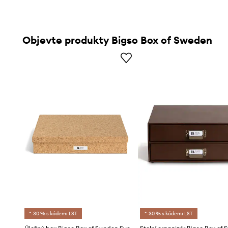
Objevte produkty Bigso Box of Sweden
*-30 % s kódem: LST
*-30 % s kódem: LST