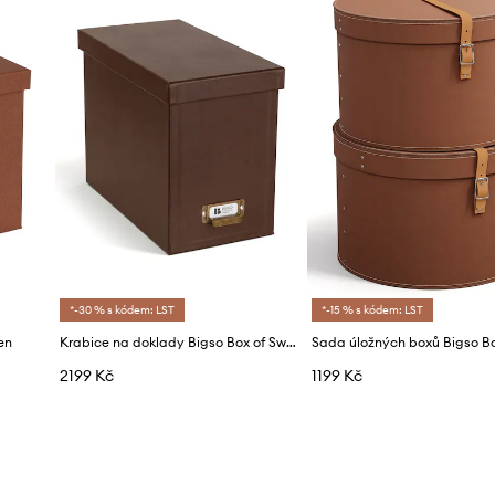
*-30 % s kódem: LST
*-15 % s kódem: LST
en
Krabice na doklady Bigso Box of Sweden Johan 18,5 x 35 x 27 cm
2199 Kč
1199 Kč