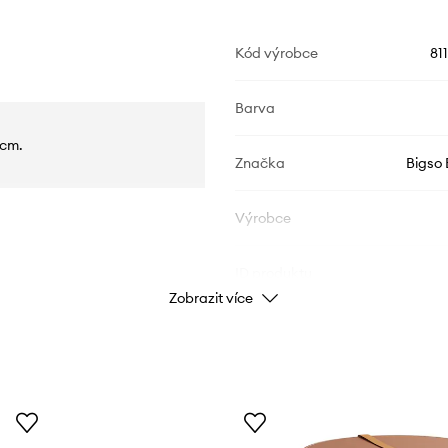
Kód výrobce
81
Barva
 cm.
Značka
Bigso
Výrobce
ID produktu
Zobrazit více