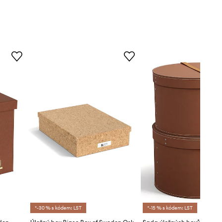
*-30 % s kódem: LST
*-15 % s kódem: LST