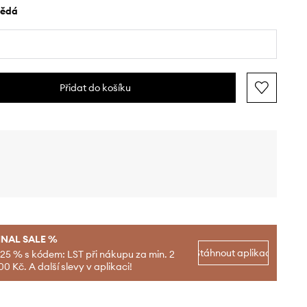
nědá
Přidat do košíku
INAL SALE %
Stáhnout aplikaci
-25 % s kódem: LST při nákupu za min. 2
00 Kč. A další slevy v aplikaci!