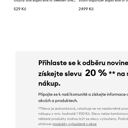
Úložný box Bigso Box of Sweden Sverker A3 43,5 x 31 x 8,5 cm
529 Kč
2499 Kč
Přihlaste se k odběru novin
20 %
získejte slevu
** na 
nákup.
Připojte se k naší komunitě a získejte informace 
akcích a produktech.
**Sleva je jednorázová, vztahuje se na nezlevněné prod
nákupu v min. hodnotě 1 900 Kč. Slevu nelze kombinova
některé produkty mohou být ze slevy vyloučeny. Podr
stránce:
produkty vyloučené z akce