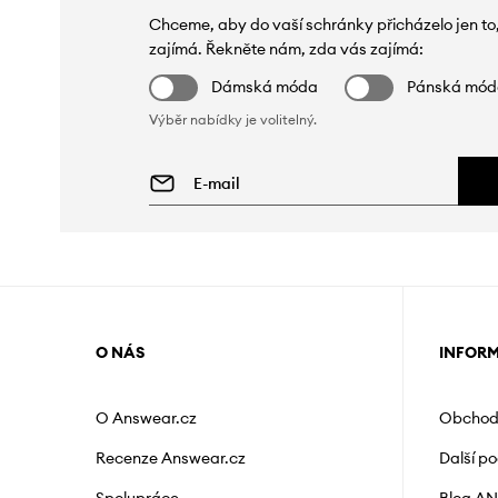
Chceme, aby do vaší schránky přicházelo jen to
zajímá. Řekněte nám, zda vás zajímá:
Dámská móda
Pánská mó
Výběr nabídky je volitelný.
O NÁS
INFOR
O Answear.cz
Obchod
Recenze Answear.cz
Další p