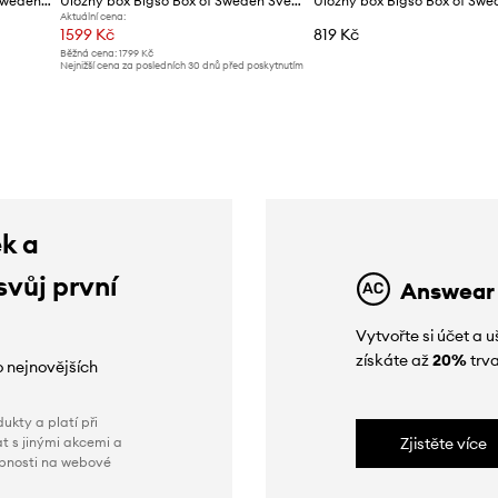
Stolní organizér Bigso Box of Sweden Birger 33 x 25,5 x 14,5 cm
Úložný box Bigso Box of Sweden Sverker A3 43,5 x 31 x 8,5 cm
Úložný box Bigso Box of Swe
Aktuální cena:
1599 Kč
819 Kč
Běžná cena:
1799 Kč
Nejnižší cena za posledních 30 dnů před poskytnutím
slevy:
1799 Kč
ek a
svůj první
Answear
Vytvořte si účet a
získáte až
20%
trva
o nejnovějších
ukty a platí při
t s jinými akcemi a
Zjistěte více
obnosti na webové