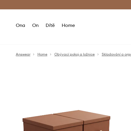
Premium Fashion Benefits
Doručení a vr
Ona
On
Dítě
Home
Answear
Home
Obývací pokoj a ložnice
Skladování a org