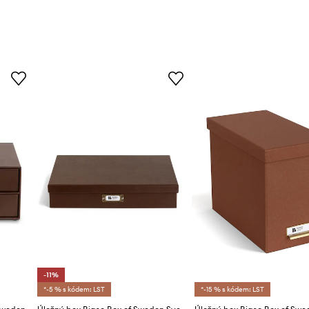
-11%
*-5 % s kódem: LST
*-15 % s kódem: LST