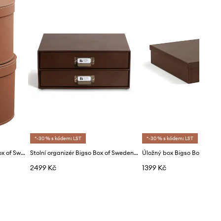
*-30 % s kódem: LST
*-30 % s kódem: LST
Sada úložných boxů Bigso Box of Sweden 2-pack
Stolní organizér Bigso Box of Sweden Birger 33 x 25,5 x 14,5 cm
2499 Kč
1399 Kč