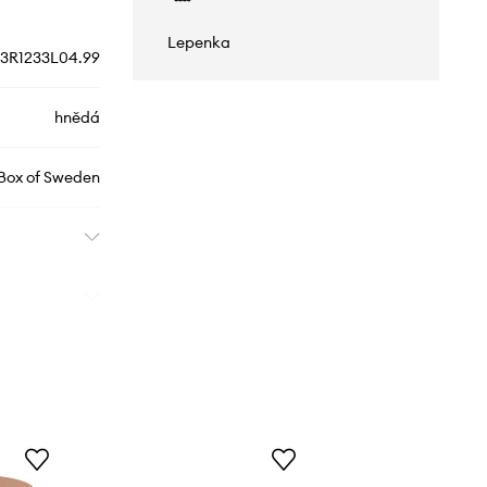
Lepenka
13R1233L04.99
hnědá
 Box of Sweden