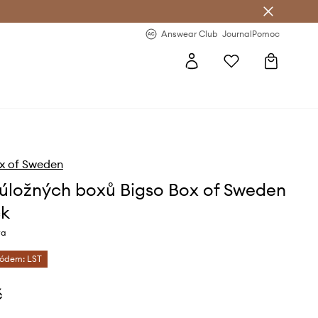
Answear Club
- 20 % na první objednávku
Answear Club
Journal
Pomoc
x of Sweden
úložných boxů Bigso Box of Sweden
ck
va
kódem: LST
č