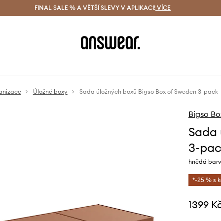
ácení zdarma (od 1800 Kč)
FINAL SALE % A VĚTŠÍ SLEVY V APLIKACI!
Doručení i do 24 h
VÍCE
Ušetřete s 
anizace
Úložné boxy
Sada úložných boxů Bigso Box of Sweden 3-pack
Bigso Bo
Sada 
3-pa
hnědá bar
*-25 % s 
1399 K