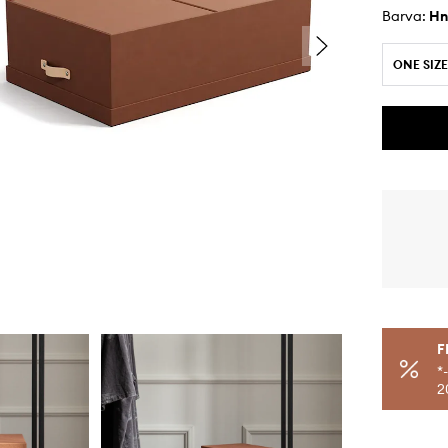
Barva:
h
ONE SIZE
F
*
2