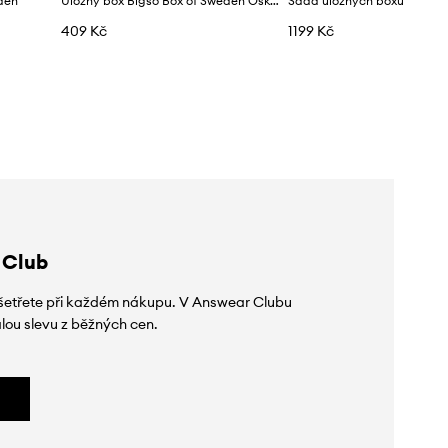
den
Úložný box Bigso Box of Sweden Oskar A4 26 x 35 x 8,5 cm
409 Kč
1199 Kč
 Club
 ušetřete při každém nákupu. V Answear Clubu
lou slevu z běžných cen.