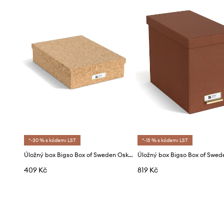
*-30 % s kódem: LST
*-15 % s kódem: LST
Úložný box Bigso Box of Sweden Oskar A4 26 x 35 x 8,5 cm
Úložný box Bigso Box of Swed
409 Kč
819 Kč