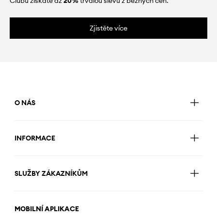
Clubu získáte až
20%
trvalou slevu z běžných cen.
Zjistěte více
O NÁS
INFORMACE
SLUŽBY ZÁKAZNÍKŮM
MOBILNÍ APLIKACE