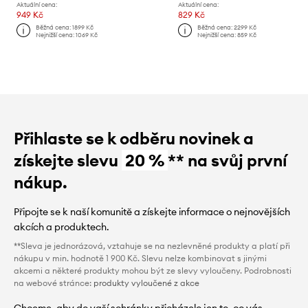
Aktuální cena:
Aktuální cena:
949 Kč
829 Kč
Běžná cena:
1899 Kč
Běžná cena:
2299 Kč
Nejnižší cena:
1069 Kč
Nejnižší cena:
859 Kč
Přihlaste se k odběru novinek a
získejte slevu
20 %
** na svůj první
nákup.
Připojte se k naší komunitě a získejte informace o nejnovějších
akcích a produktech.
**Sleva je jednorázová, vztahuje se na nezlevněné produkty a platí při
nákupu v min. hodnotě 1 900 Kč. Slevu nelze kombinovat s jinými
akcemi a některé produkty mohou být ze slevy vyloučeny. Podrobnosti
na webové stránce:
produkty vyloučené z akce
Chceme, aby do vaší schránky přicházelo jen to, co vás