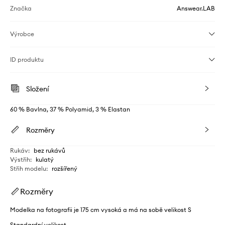
Značka
Answear.LAB
Výrobce
ID produktu
Složení
60 % Bavlna, 37 % Polyamid, 3 % Elastan
Rozměry
Rukáv
:
bez rukávů
Výstřih
:
kulatý
Střih modelu
:
rozšířený
Rozměry
Modelka na fotografii je 175 cm vysoká a má na sobě velikost S
Standardní velikost