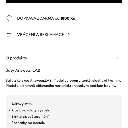
DOPRAVA ZDARMA od
1800 Kč
VRÁCENÍ A REKLAMACE
O produktu
Šaty Answear.LAB
Šaty z kolekce Answear.LAB. Model vyroben z tenké, elastické tkaniny.
Model z extrémně příjemného materiálu s vysokým podílem bavlny.
- Áčkový střih.
- Klasický, kulatý výstřih.
- Skryté zipové zapínání.
- Rozparky po bocích.