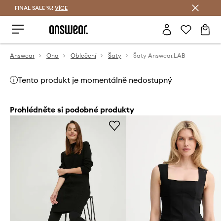
FINAL SALE %!
VÍCE
Ušetřete s Answear Club
Answear
Ona
Oblečení
Šaty
Šaty Answear.LAB
Tento produkt je momentálně nedostupný
Prohlédněte si podobné produkty