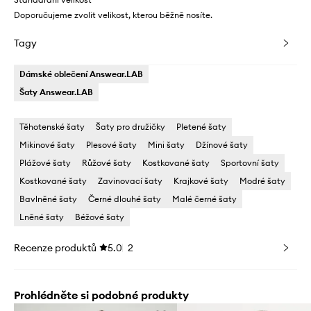
Doporučujeme zvolit velikost, kterou běžně nosíte.
Tagy
Dámské oblečení Answear.LAB
Šaty Answear.LAB
Těhotenské šaty
Šaty pro družičky
Pletené šaty
Mikinové šaty
Plesové šaty
Mini šaty
Džínové šaty
Plážové šaty
Růžové šaty
Kostkované šaty
Sportovní šaty
Kostkované šaty
Zavinovací šaty
Krajkové šaty
Modré šaty
Bavlněné šaty
Černé dlouhé šaty
Malé černé šaty
Lněné šaty
Béžové šaty
Recenze produktů
5.0
2
Prohlédněte si podobné produkty