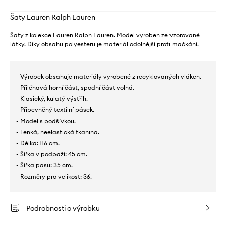
Šaty Lauren Ralph Lauren
Šaty z kolekce Lauren Ralph Lauren. Model vyroben ze vzorované
látky. Díky obsahu polyesteru je materiál odolnější proti mačkání.
- Výrobek obsahuje materiály vyrobené z recyklovaných vláken.
- Přiléhavá horní část, spodní část volná.
- Klasický, kulatý výstřih.
- Připevněný textilní pásek.
- Model s podšívkou.
- Tenká, neelastická tkanina.
- Délka: 116 cm.
- Šířka v podpaží: 45 cm.
- Šířka pasu: 35 cm.
- Rozměry pro velikost: 36.
Podrobnosti o výrobku