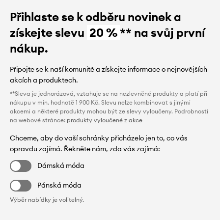
Přihlaste se k odběru novinek a
získejte slevu
20 %
** na svůj první
nákup.
Připojte se k naší komunitě a získejte informace o nejnovějších
akcích a produktech.
**Sleva je jednorázová, vztahuje se na nezlevněné produkty a platí při
nákupu v min. hodnotě 1 900 Kč. Slevu nelze kombinovat s jinými
akcemi a některé produkty mohou být ze slevy vyloučeny. Podrobnosti
na webové stránce:
produkty vyloučené z akce
Chceme, aby do vaší schránky přicházelo jen to, co vás
opravdu zajímá. Řekněte nám, zda vás zajímá:
Dámská móda
Pánská móda
Výběr nabídky je volitelný.