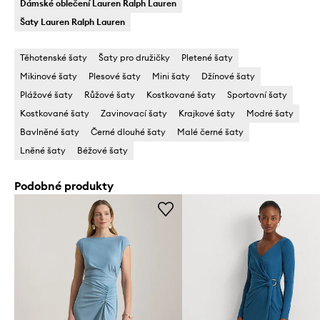
Dámské oblečení Lauren Ralph Lauren
Šaty Lauren Ralph Lauren
Těhotenské šaty
Šaty pro družičky
Pletené šaty
Mikinové šaty
Plesové šaty
Mini šaty
Džínové šaty
Plážové šaty
Růžové šaty
Kostkované šaty
Sportovní šaty
Kostkované šaty
Zavinovací šaty
Krajkové šaty
Modré šaty
Bavlněné šaty
Černé dlouhé šaty
Malé černé šaty
Lněné šaty
Béžové šaty
Podobné produkty