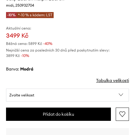
midi, 250932704
-10%
*-10 % s kódem: LST
Aktuální cena:
3499 Kč
Běžná cena:
5899 Kč
-40%
Nejnižší cena za posledních 30 dnů před poskytnutím slevy:
3899 Kč
 -10%
Barva:
modrá
Tabulka velikosti
Zvolte velikost
Přidat do košíku