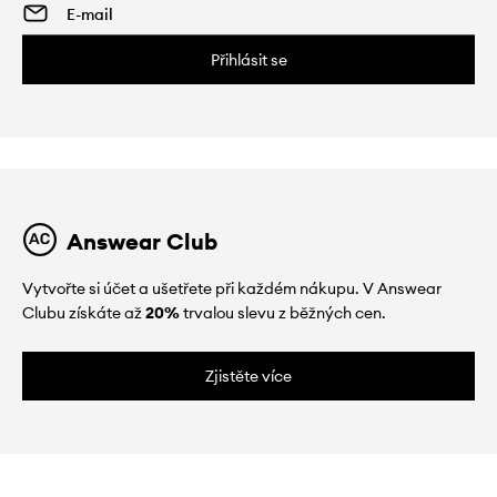
Přihlásit se
Answear Club
Vytvořte si účet a ušetřete při každém nákupu. V Answear
Clubu získáte až
20%
trvalou slevu z běžných cen.
Zjistěte více