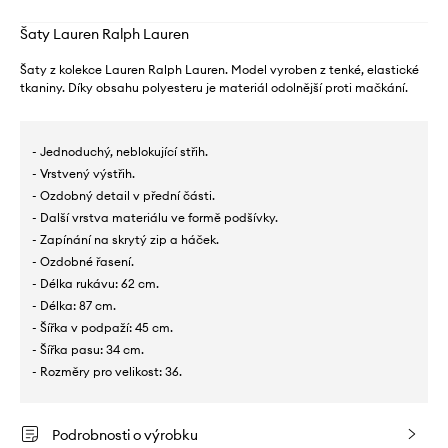
Šaty Lauren Ralph Lauren
Šaty z kolekce Lauren Ralph Lauren. Model vyroben z tenké, elastické
tkaniny. Díky obsahu polyesteru je materiál odolnější proti mačkání.
- Jednoduchý, neblokující střih.
- Vrstvený výstřih.
- Ozdobný detail v přední části.
- Další vrstva materiálu ve formě podšívky.
- Zapínání na skrytý zip a háček.
- Ozdobné řasení.
- Délka rukávu: 62 cm.
- Délka: 87 cm.
- Šířka v podpaží: 45 cm.
- Šířka pasu: 34 cm.
- Rozměry pro velikost: 36.
Podrobnosti o výrobku