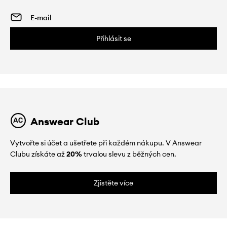
Přihlásit se
Answear Club
Vytvořte si účet a ušetřete při každém nákupu. V Answear
Clubu získáte až
20%
trvalou slevu z běžných cen.
Zjistěte více