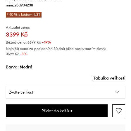
mini, 253934238
*-10 % s kódem: LST
Aktuální cena:
3399 Kč
Běžná cena:
6699 Kč
-49%
Nejnižší cena za posledních 30 dnů před poskytnutím slevy:
3699 Kč
 -8%
Barva:
modrá
Tabulka velikosti
Zvolte velikost
Přidat do košíku