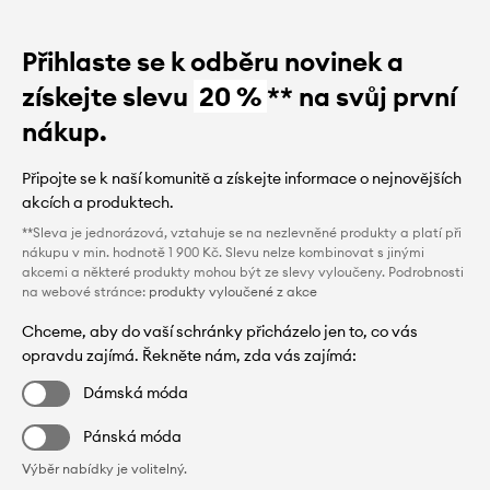
Přihlaste se k odběru novinek a
získejte slevu
20 %
** na svůj první
nákup.
Připojte se k naší komunitě a získejte informace o nejnovějších
akcích a produktech.
**Sleva je jednorázová, vztahuje se na nezlevněné produkty a platí při
nákupu v min. hodnotě 1 900 Kč. Slevu nelze kombinovat s jinými
akcemi a některé produkty mohou být ze slevy vyloučeny. Podrobnosti
na webové stránce:
produkty vyloučené z akce
Chceme, aby do vaší schránky přicházelo jen to, co vás
opravdu zajímá. Řekněte nám, zda vás zajímá:
Dámská móda
Pánská móda
Výběr nabídky je volitelný.