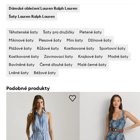
Dámské oblečení Lauren Ralph Lauren
Šaty Lauren Ralph Lauren
Těhotenské šaty
Šaty pro družičky
Pletené šaty
Mikinové šaty
Plesové šaty
Mini šaty
Džínové šaty
Plážové šaty
Růžové šaty
Kostkované šaty
Sportovní šaty
Kostkované šaty
Zavinovací šaty
Krajkové šaty
Modré šaty
Bavlněné šaty
Černé dlouhé šaty
Malé černé šaty
Lněné šaty
Béžové šaty
Podobné produkty