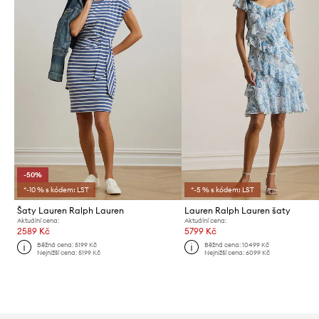
-50%
*-10 % s kódem: LST
*-5 % s kódem: LST
Šaty Lauren Ralph Lauren
Lauren Ralph Lauren šaty
Aktuální cena:
Aktuální cena:
2589 Kč
5799 Kč
Běžná cena:
5199 Kč
Běžná cena:
10499 Kč
Nejnižší cena:
5199 Kč
Nejnižší cena:
6099 Kč