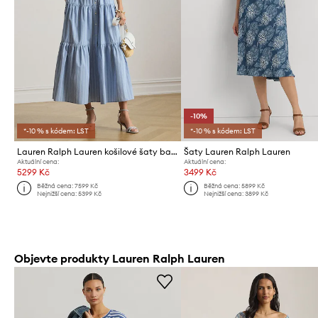
-10%
*-10 % s kódem: LST
*-10 % s kódem: LST
Lauren Ralph Lauren košilové šaty bavlněné
Šaty Lauren Ralph Lauren
Aktuální cena:
Aktuální cena:
5299 Kč
3499 Kč
Běžná cena:
7599 Kč
Běžná cena:
5899 Kč
Nejnižší cena:
5399 Kč
Nejnižší cena:
3899 Kč
Objevte produkty Lauren Ralph Lauren