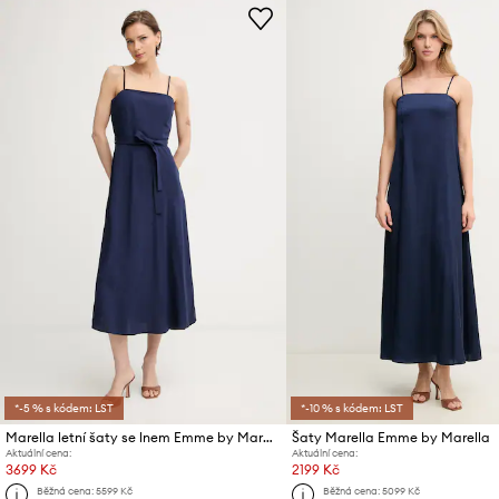
*-5 % s kódem: LST
*-10 % s kódem: LST
Marella letní šaty se lnem Emme by Marella
Šaty Marella Emme by Marella
Aktuální cena:
Aktuální cena:
3699 Kč
2199 Kč
Běžná cena:
5599 Kč
Běžná cena:
5099 Kč