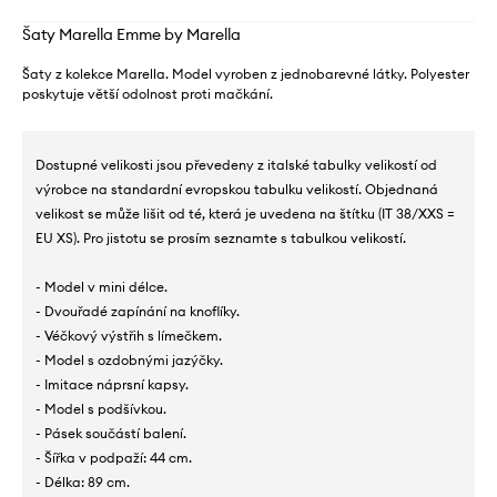
Šaty Marella Emme by Marella
Šaty z kolekce Marella. Model vyroben z jednobarevné látky. Polyester
poskytuje větší odolnost proti mačkání.
Dostupné velikosti jsou převedeny z italské tabulky velikostí od
výrobce na standardní evropskou tabulku velikostí. Objednaná
velikost se může lišit od té, která je uvedena na štítku (IT 38/XXS =
EU XS). Pro jistotu se prosím seznamte s tabulkou velikostí.
- Model v mini délce.
- Dvouřadé zapínání na knoflíky.
- Véčkový výstřih s límečkem.
- Model s ozdobnými jazýčky.
- Imitace náprsní kapsy.
- Model s podšívkou.
- Pásek součástí balení.
- Šířka v podpaží: 44 cm.
- Délka: 89 cm.