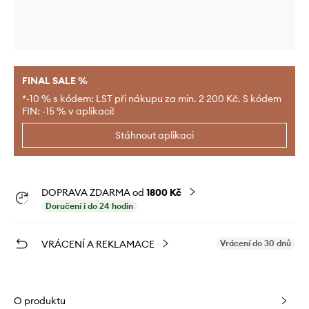
FINAL SALE %
*-10 % s kódem: LST při nákupu za min. 2 200 Kč. S kódem
FIN: -15 % v aplikaci!
Stáhnout aplikaci
DOPRAVA ZDARMA od
1800 Kč
Doručení i do 24 hodin
VRÁCENÍ A REKLAMACE
Vrácení do 30 dnů
O produktu