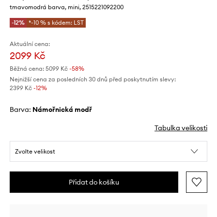
tmavomodrá barva, mini, 2515221092200
-12%
*-10 % s kódem: LST
Aktuální cena:
2099 Kč
Běžná cena:
5099 Kč
-58%
Nejnižší cena za posledních 30 dnů před poskytnutím slevy:
2399 Kč
 -12%
Barva:
námořnická modř
Tabulka velikosti
Zvolte velikost
Přidat do košíku