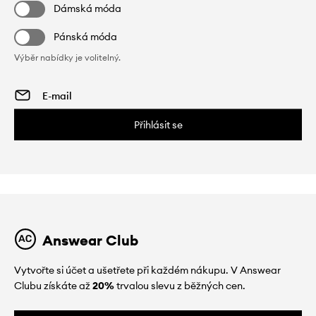
Dámská móda
Pánská móda
Výběr nabídky je volitelný.
Přihlásit se
Answear Club
Vytvořte si účet a ušetřete při každém nákupu. V Answear
Clubu získáte až
20%
trvalou slevu z běžných cen.