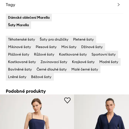
Tagy
Dámské oblečení Marella
Šaty Marella
Těhotenské šaty
Šaty pro družičky
Pletené šaty
Mikinové šaty
Plesové šaty
Mini šaty
Džínové šaty
Plážové šaty
Růžové šaty
Kostkované šaty
Sportovní šaty
Kostkované šaty
Zavinovací šaty
Krajkové šaty
Modré šaty
Bavlněné šaty
Černé dlouhé šaty
Malé černé šaty
Lněné šaty
Béžové šaty
Podobné produkty