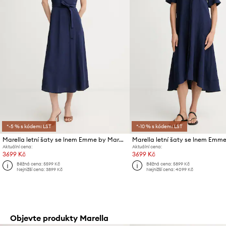
*-5 % s kódem: LST
*-10 % s kódem: LST
Marella letní šaty se lnem Emme by Marella
Aktuální cena:
Aktuální cena:
3699 Kč
3699 Kč
Běžná cena:
5599 Kč
Běžná cena:
5899 Kč
Nejnižší cena:
3899 Kč
Nejnižší cena:
4099 Kč
Objevte produkty Marella