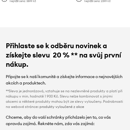
Nejnižší cena:
3899 Kč
Nejnižší cena:
2399 Kč
Přihlaste se k odběru novinek a
získejte slevu
20 %
** na svůj první
nákup.
Připojte se k naší komunitě a získejte informace o nejnovějších
akcích a produktech.
**Sleva je jednorázová, vztahuje se na nezlevněné produkty a platí při
nákupu v min. hodnotě 1 900 Kč. Slevu nelze kombinovat s jinými
akcemi a některé produkty mohou být ze slevy vyloučeny. Podrobnosti
na webové stránce:
produkty vyloučené z akce
Chceme, aby do vaší schránky přicházelo jen to, co vás
opravdu zajímá. Řekněte nám, zda vás zajímá: