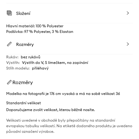
Složení
Hlavní materiál: 100 % Polyester
Podšívka: 97 % Polyester, 3 % Elastan
Rozměry
Rukáv
:
bez rukávů
Výstřih
:
Výstřih do V, S límečkem, na zapínání
Střih modelu
:
přiléhavý
Rozměry
Modelka na fotografii je 176 cm vysoká a má na sobě velikost 36
Standardní velikost
Doporučujeme zvolit velikost, kterou běžně nosíte.
Velikosti uvedené v obchodě byly přepočítány na standardní
evropskou tabulku velikostí. Na etiketě dodaného produktu je uvedeno
původní označení výrobce.