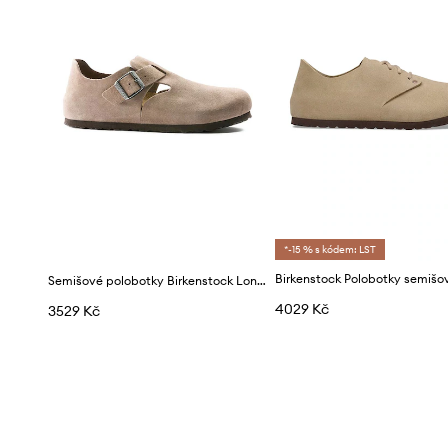
*-15 % s kódem: LST
Semišové polobotky Birkenstock London
4029 Kč
3529 Kč