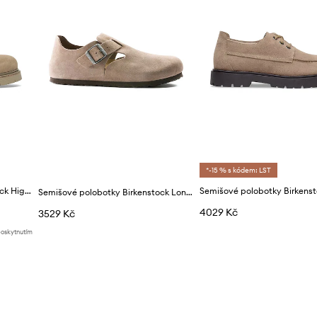
*-15 % s kódem: LST
Semišové polobotky Birkenstock Highwood Lace Low
Semišové polobotky Birkenstock London
4029 Kč
3529 Kč
poskytnutím