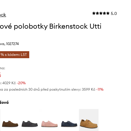
5.0
ock
ové polobotky Birkenstock Utti
va, 1027274
5 % s kódem: LST
na:
č
:
4029 Kč
-20%
na za posledních 30 dnů před poskytnutím slevy:
3599 Kč
 -11%
éžová