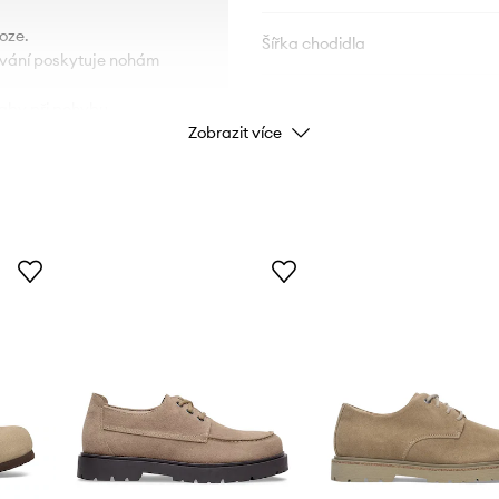
oze.
Šířka chodidla
lování poskytuje nohám
, aby při pohybu
ÚDAJE O VÝROBKU
Zobrazit více
umení.
Kód výrobce
Barva
Značka
Výrobce
ID produktu