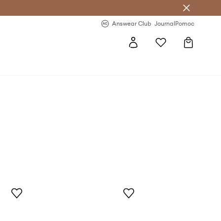
Answear Club
- 20 % na první objednávku
Answear Club
Journal
Pomoc