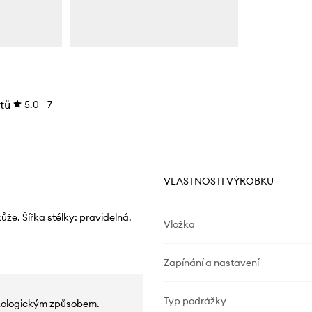
tů
5.0
7
VLASTNOSTI VÝROBKU
že. Šířka stélky: pravidelná.
Vložka
Zapínání a nastavení
Typ podrážky
kologickým způsobem.