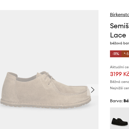
Birkenst
Semiš
Lace
béžová bar
-11%
*-
Aktuální ce
3199 K
Běžná cena
Nejnižší ce
Barva:
b