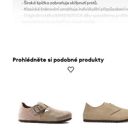
- Široká špička zabraňuje skřípnutí prstů.
- Klasické šněrování umožňuje individuální přizpůsobení n
- Originální stélka BIRKENSTOCK díky speciálnímu profi
nejvyšší úroveň pohodlí po mnoho hodin.
- Vyztužený patní pult stabilizuje patu a drží nohu v botě
nevyklouzla.
- Pěnová podrážka poskytuje měkčí pocit a dodatečné tl
- Délka stélky pro velikost je: 27 cm.
- Rozměry pro velikost: 42.
Prohlédněte si podobné produkty