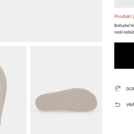
Produkt 
Bohužel V
naší nabí
DO
VRÁ