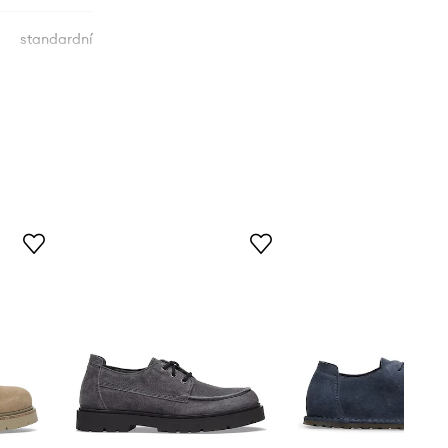
standardní
1027274.
béžová
Birkenstock