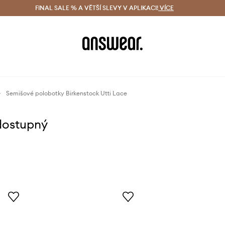
ácení zdarma (od 1800 Kč)
FINAL SALE % A VĚTŠÍ SLEVY V APLIKACI!
Doručení i do 24 h
VÍCE
Ušetřete s 
Semišové polobotky Birkenstock Utti Lace
dostupný