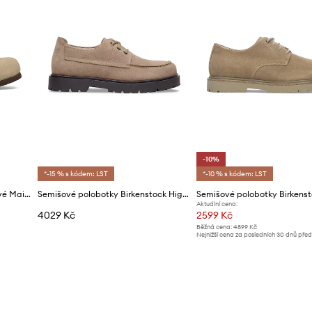
-10%
*-15 % s kódem: LST
*-10 % s kódem: LST
Birkenstock Polobotky semišové Maine
Semišové polobotky Birkenstock Highwood Moc Lace Low
Aktuální cena:
4029 Kč
2599 Kč
Běžná cena:
4899 Kč
Nejnižší cena za posledních 30 dnů pře
slevy:
2899 Kč