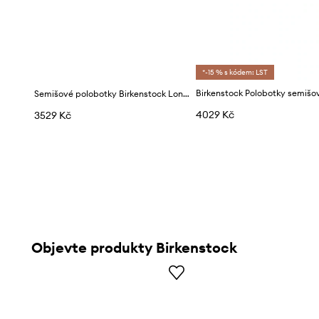
*-15 % s kódem: LST
Semišové polobotky Birkenstock London
4029 Kč
3529 Kč
Objevte produkty Birkenstock