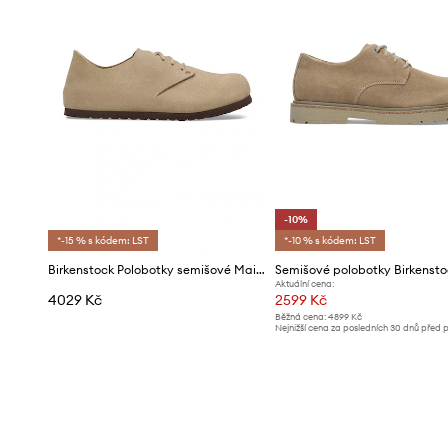
-10%
*-15 % s kódem: LST
*-10 % s kódem: LST
Birkenstock Polobotky semišové Maine
Aktuální cena:
4029 Kč
2599 Kč
Běžná cena:
4899 Kč
Nejnižší cena za posledních 30 dnů před 
slevy:
2899 Kč