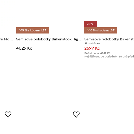
-10%
*-15 % s kódem: LST
*-10 % s kódem: LST
Birkenstock Polobotky semišové Maine
Semišové polobotky Birkenstock Highwood Moc Lace Low
Aktuální cena:
4029 Kč
2599 Kč
Běžná cena:
4899 Kč
Nejnižší cena za posledních 30 dnů pře
slevy:
2899 Kč