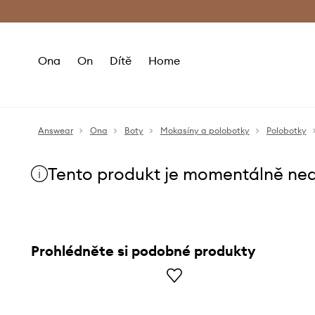
Premium Fashion Benefits
Doručení a vr
Ona
On
Dítě
Home
Answear
Ona
Boty
Mokasíny a polobotky
Polobotky
Tento produkt je momentálně ne
Prohlédněte si podobné produkty