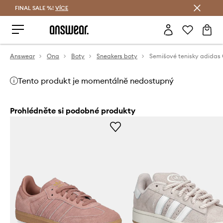
FINAL SALE %!
VÍCE
Ušetřete s Answear Club
Answear
Ona
Boty
Sneakers boty
Tento produkt je momentálně nedostupný
Prohlédněte si podobné produkty