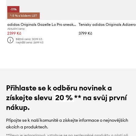
-11%
*-5 % s kódem: LST
adidas Originals Gazelle Lo Pro sneakers boty dámské semišové
Aktuální cena:
2399 Kč
3799 Kč
Běžná cena:
3099 Kč
Nejnižší cena:
2699 Kč
Přihlaste se k odběru novinek a
získejte slevu
20 %
** na svůj první
nákup.
Připojte se k naší komunitě a získejte informace o nejnovějších
akcích a produktech.
**Sleva je jednorázová, vztahuje se na nezlevněné produkty a platí při