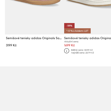
-18%
*-5 % s kódem: LST
Semišové tenisky adidas Originals Samba OG
Aktuální cena:
3199 Kč
1699 Kč
Běžná cena:
3099 Kč
Nejnižší cena:
2079 Kč