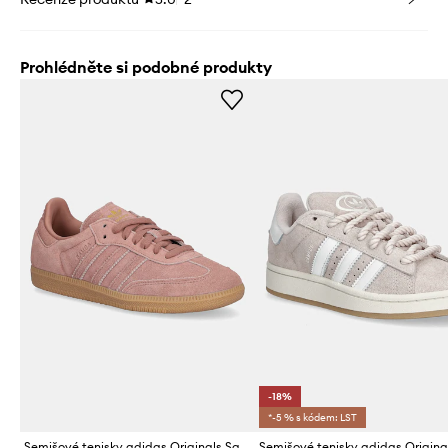
Prohlédněte si podobné produkty
-18%
*-5 % s kódem: LST
Semišové tenisky adidas Originals Samba OG