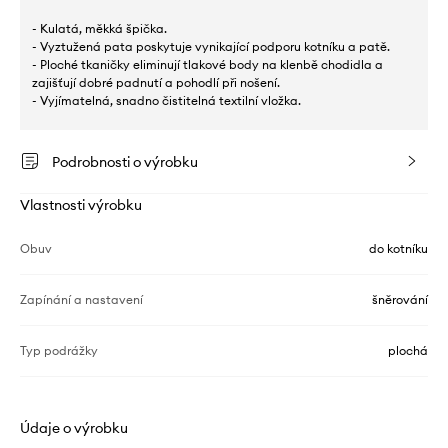
- Kulatá, měkká špička.
- Vyztužená pata poskytuje vynikající podporu kotníku a patě.
- Ploché tkaničky eliminují tlakové body na klenbě chodidla a
zajišťují dobré padnutí a pohodlí při nošení.
- Vyjímatelná, snadno čistitelná textilní vložka.
Podrobnosti o výrobku
Vlastnosti výrobku
Obuv
do kotníku
Zapínání a nastavení
šněrování
Typ podrážky
plochá
Údaje o výrobku