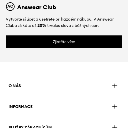
Answear Club
Vytvořte si účet a ušetřete při každém nákupu. V Answear
Clubu získáte až
20%
trvalou slevu z běžných cen.
Zjistěte více
O NÁS
INFORMACE
SLUŽBY ZÁKAZNÍKŮM