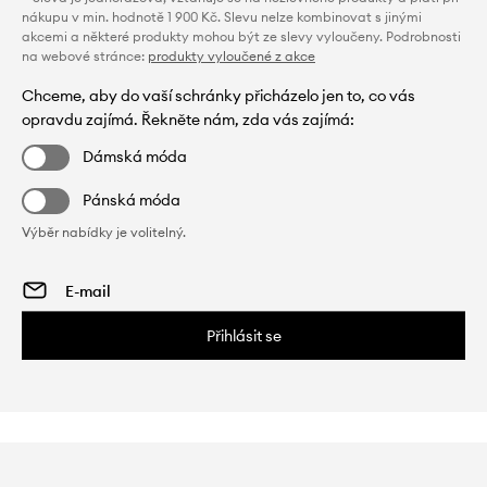
nákupu v min. hodnotě 1 900 Kč. Slevu nelze kombinovat s jinými
akcemi a některé produkty mohou být ze slevy vyloučeny. Podrobnosti
na webové stránce:
produkty vyloučené z akce
Chceme, aby do vaší schránky přicházelo jen to, co vás
opravdu zajímá. Řekněte nám, zda vás zajímá:
Dámská móda
Pánská móda
Výběr nabídky je volitelný.
Přihlásit se