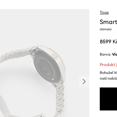
Tous
Smart
dámský
8599 K
Barva:
v
Produkt 
Bohužel V
naší nabí