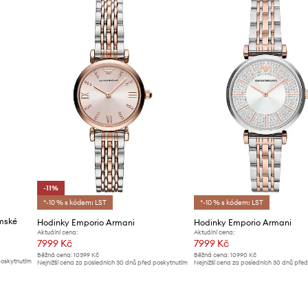
-11%
*-10 % s kódem: LST
*-10 % s kódem: LST
ámské
Hodinky Emporio Armani
Hodinky Emporio Armani
Aktuální cena:
Aktuální cena:
7999 Kč
7999 Kč
Běžná cena:
10399 Kč
Běžná cena:
10990 Kč
poskytnutím
Nejnižší cena za posledních 30 dnů před poskytnutím
Nejnižší cena za posledních 30 dnů pře
slevy:
8999 Kč
slevy:
8499 Kč