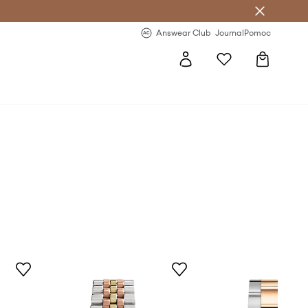
Answear Club
- 20 % na první objednávku
Answear Club
Journal
Pomoc