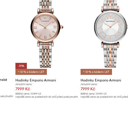
-11%
*-10 % s kódem: LST
*-10 % s kódem: LST
ámské
Hodinky Emporio Armani
Hodinky Emporio Armani
Aktuální cena:
Aktuální cena:
7999 Kč
7999 Kč
Běžná cena:
10399 Kč
Běžná cena:
10990 Kč
poskytnutím
Nejnižší cena za posledních 30 dnů před poskytnutím
Nejnižší cena za posledních 30 dnů pře
slevy:
8999 Kč
slevy:
8499 Kč