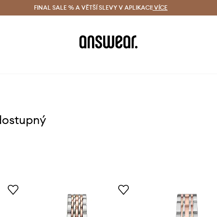
ácení zdarma (od 1800 Kč)
FINAL SALE % A VĚTŠÍ SLEVY V APLIKACI!
Doručení i do 24 h
VÍCE
Ušetřete s 
dostupný