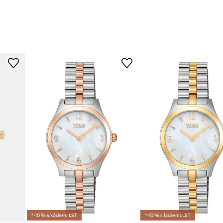
*-10 % s kódem: LST
*-10 % s kódem: LST