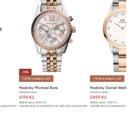
-11%
*-10 % s kódem: LST
*-10 % s kódem: LST
Hodinky Michael Kors
Aktuální cena:
Aktuální cena:
6199 Kč
5499 Kč
Běžná cena:
8099 Kč
Běžná cena:
7299 Kč
d poskytnutím
Nejnižší cena za posledních 30 dnů před poskytnutím
Nejnižší cena za posledních 30 dnů př
slevy:
6999 Kč
slevy:
5799 Kč