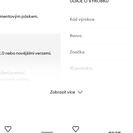
ÚDAJE O VÝROBKU
segmentovým páskem.
Kód výrobce
Barva
Značka
2.0 nebo novějšími verzemi.
ID produktu
bíjení pomocí
ovostním režimu.
M0 - rychlost 53 MHz.
Zobrazit více
 WhatsApp, e-mail, SMS,
ý), hladina kyslíku v krvi
n stěží lze povrchově