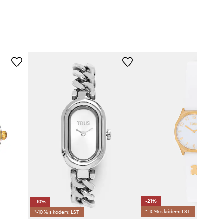
-21%
-10%
*-10 % s kódem: LST
*-10 % s kódem: LST