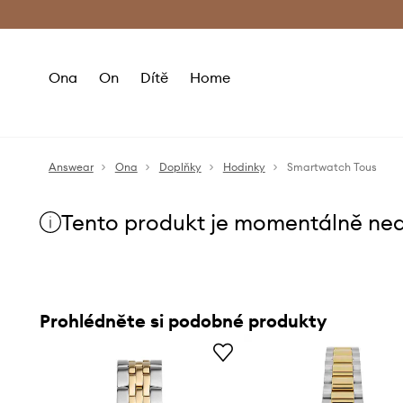
Premium Fashion Benefits
Doručení a vr
Ona
On
Dítě
Home
Answear
Ona
Doplňky
Hodinky
Smartwatch Tous
Tento produkt je momentálně ne
Prohlédněte si podobné produkty