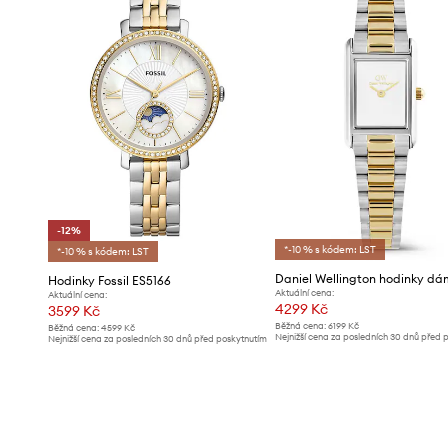
-12%
*-10 % s kódem: LST
*-10 % s kódem: LST
Daniel Wellington hodinky d
Hodinky Fossil ES5166
Aktuální cena:
Aktuální cena:
4299 Kč
3599 Kč
Běžná cena:
6199 Kč
Běžná cena:
4599 Kč
Nejnižší cena za posledních 30 dnů před 
Nejnižší cena za posledních 30 dnů před poskytnutím
slevy:
4499 Kč
slevy:
4099 Kč