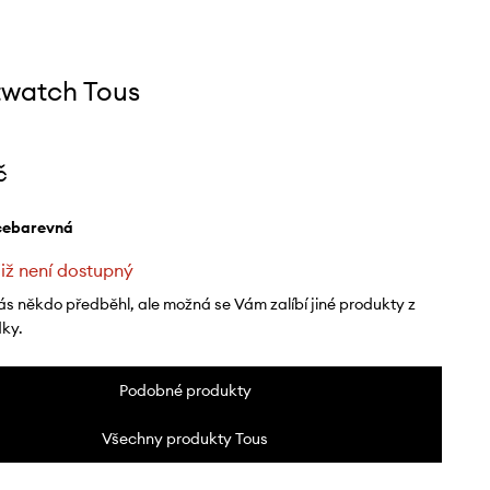
watch Tous
č
ícebarevná
již není dostupný
ás někdo předběhl, ale možná se Vám zalíbí jiné produkty z
dky.
Podobné produkty
Všechny produkty Tous