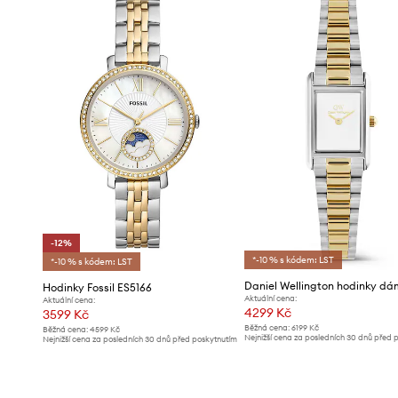
- Šířka řemínku: 18 mm.
- Průměr pouzdra: 40,30 mm.
- Operační systém: RT OS.
-12%
*-10 % s kódem: LST
*-10 % s kódem: LST
Daniel Wellington hodinky d
Hodinky Fossil ES5166
Aktuální cena:
Aktuální cena:
4299 Kč
3599 Kč
Běžná cena:
6199 Kč
Běžná cena:
4599 Kč
Nejnižší cena za posledních 30 dnů před 
Nejnižší cena za posledních 30 dnů před poskytnutím
slevy:
4499 Kč
slevy:
4099 Kč