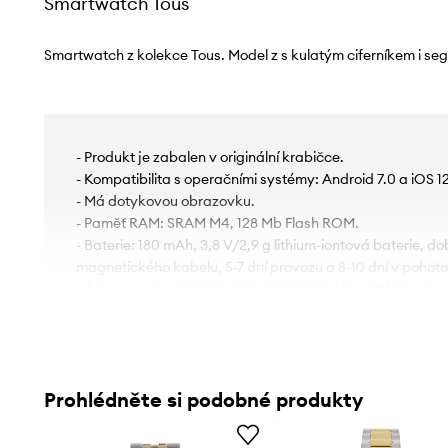
Smartwatch Tous
Smartwatch z kolekce Tous. Model z s kulatým ciferníkem i 
- Produkt je zabalen v originální krabičce.
- Kompatibilita s operačními systémy: Android 7.0 a iOS 1
- Má dotykovou obrazovku.
- Paměť RAM: SRAM M4, 128 Mb Flash ROM.
- Baterie: 180 mAh, 3,8 V/2,9 g lithium-iontová baterie, do
magnetického kabelu, 5-7 dní provozu a 8-10 dní v pohot
- Čipová sada/CPU: Realtek RTL8762C-VD - ARM Cortex-
- Vodotěsnost IP68.
- Možnost nastavení upozornění pomocí telefonu (hovory,
Facebook atd.).
- Má funkce jako monitorování spánku, krevní tlak (přibližn
Prohlédněte si podobné produkty
(přibližná), upozornění na menstruační cyklus.
- Sklíčko: minerální (tvrzené velice odolné proti odření, je
poškodit).