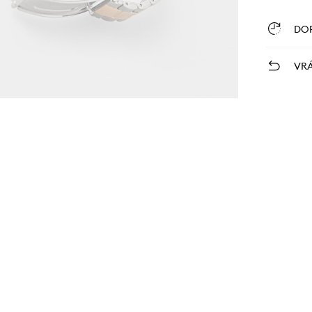
DO
VRÁ