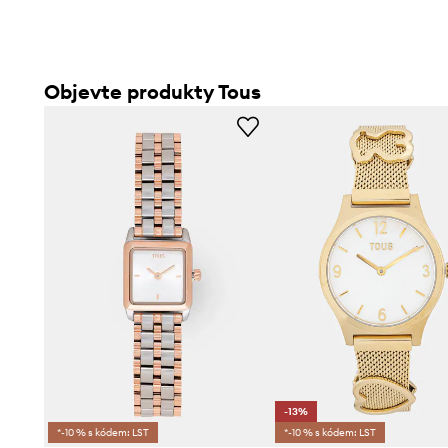
Objevte produkty Tous
-13%
*-10 % s kódem: LST
*-10 % s kódem: LST