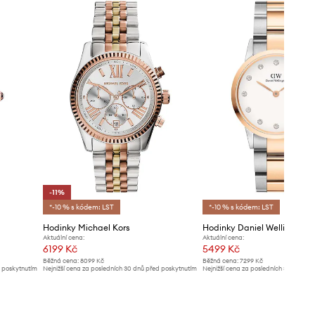
-11%
*-10 % s kódem: LST
*-10 % s kódem: LST
Hodinky Michael Kors
Aktuální cena:
Aktuální cena:
6199 Kč
5499 Kč
Běžná cena:
8099 Kč
Běžná cena:
7299 Kč
d poskytnutím
Nejnižší cena za posledních 30 dnů před poskytnutím
Nejnižší cena za posledních 30 dnů př
slevy:
6999 Kč
slevy:
5799 Kč