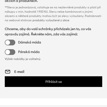
akcích a produktech.
**Sleva je jednorázová, vztahuje se na nezlevněné produkty a platí při
nákupu v min. hodnotě 1 900 Kč. Slevu nelze kombinovat s jinými
akcemi a některé produkty mohou být ze slevy vyloučeny. Podrobnosti
na webové stránce:
produkty vyloučené z akce
Chceme, aby do vaší schránky přicházelo jen to, co vás
opravdu zajímá. Řekněte nám, zda vás zajímá:
Dámská móda
Pánská móda
Výběr nabídky je volitelný.
Přihlásit se