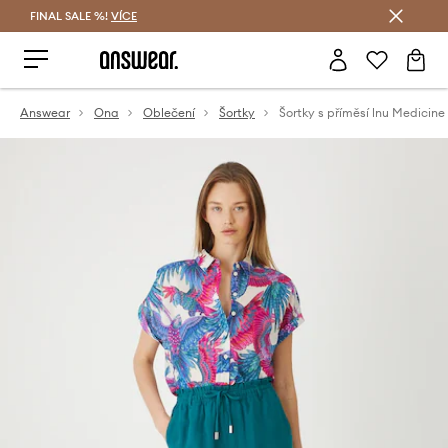
FINAL SALE %!
VÍCE
Ušetřete s Answear Club
Answear
Ona
Oblečení
Šortky
Šortky s příměsí lnu Medicine