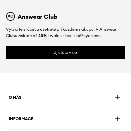
Answear Club
Vytvořte si účet a ušetřete při každém nákupu. V Answear
Clubu získáte až
20%
trvalou slevu z běžných cen.
Zjistěte více
O NÁS
INFORMACE