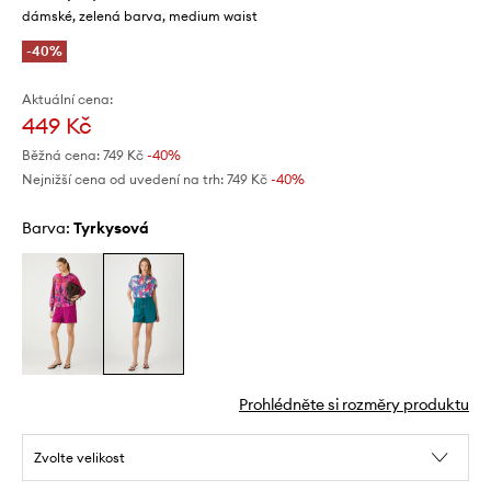
dámské, zelená barva, medium waist
-40%
Aktuální cena:
449 Kč
Běžná cena:
749 Kč
-40%
Nejnižší cena od uvedení na trh:
749 Kč
 -40%
Barva:
tyrkysová
Prohlédněte si rozměry produktu
Zvolte velikost