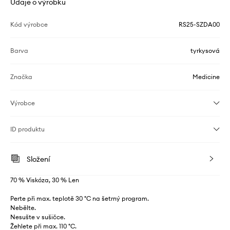
Údaje o výrobku
Kód výrobce
RS25-SZDA00
Barva
tyrkysová
Značka
Medicine
Výrobce
ID produktu
Složení
70 % Viskóza, 30 % Len
Perte při max. teplotě 30 °C na šetrný program.
Nebělte.
Nesušte v sušičce.
Žehlete při max. 110 °C.