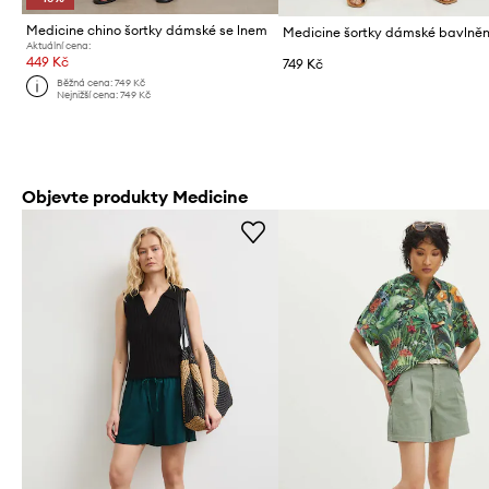
Medicine chino šortky dámské se lnem
Aktuální cena:
449 Kč
749 Kč
Běžná cena:
749 Kč
Nejnižší cena:
749 Kč
Objevte produkty Medicine