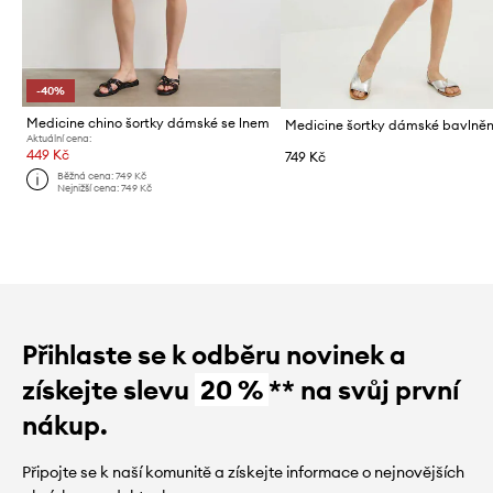
-40%
Medicine chino šortky dámské se lnem
Aktuální cena:
449 Kč
749 Kč
Běžná cena:
749 Kč
Nejnižší cena:
749 Kč
Přihlaste se k odběru novinek a
získejte slevu
20 %
** na svůj první
nákup.
Připojte se k naší komunitě a získejte informace o nejnovějších