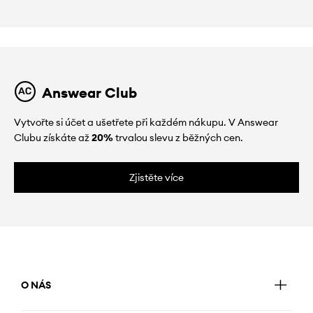
Answear Club
Vytvořte si účet a ušetřete při každém nákupu. V Answear
Clubu získáte až
20%
trvalou slevu z běžných cen.
Zjistěte více
O NÁS