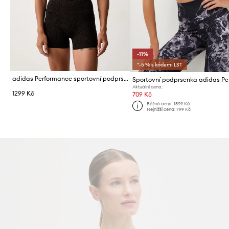
-11%
*-5 % s kódem: LST
adidas Performance sportovní podprsenka Optime
Aktuální cena:
1299 Kč
709 Kč
Běžná cena:
1599 Kč
Nejnižší cena:
799 Kč