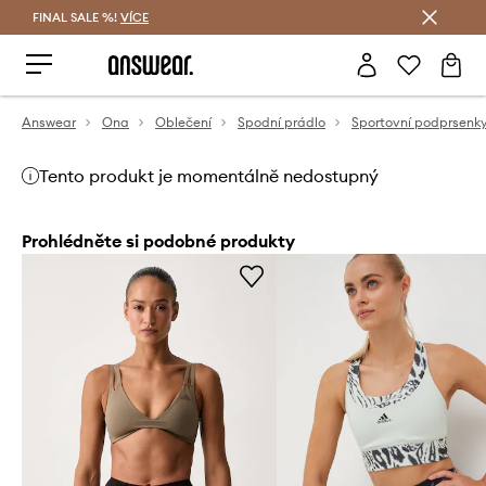
FINAL SALE %!
VÍCE
Ušetřete s Answear Club
Answear
Ona
Oblečení
Spodní prádlo
Sportovní podprsenk
Tento produkt je momentálně nedostupný
Prohlédněte si podobné produkty