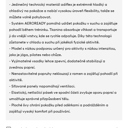
- Jedinečný technický materiál adiflex je extrémně hladký a
chladivý na pokožce a nabízí vysokou úroveň flexibility, takže se
můžete volně pohybovat.
- Systém AEROREADY pomáhá udržet pokožku v suchu a zajišťuje
pohodlí během tréninku. Tkanina absorbuje vlhkost a transportuje
ji do vnější vrstvy, kde se rychle odpařuje. Díky této technologii
zůstanete v chladu a suchu při jakékoli fyzické aktivitě.
- Model s nízkou podporou určený pro aktivity s nízkou intenzitou,
jako je jóga, pilates nebo chůze.
- Vyjímatelné vsadky lehce zpevní, dodatečně stabilizují a
zvednou poprsí.
- Nenastavitelné popruhy neklouzají z ramen a zajišťují pohodlí při
aktivitě.
- Síťované panely napomáhají ventilaci.
- Elastický, netlačící pásek ve spodní části zvyšuje oporu poprsí a
umožňuje správné přizpůsobení tělu.
- Ploché švy chrání pokožku před oděrkami a podrážděním a
zajišťují vysoký komfort při používání.