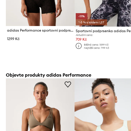
-11%
*-5 % s kódem: LST
adidas Performance sportovní podprsenka Optime
Aktuální cena:
1299 Kč
709 Kč
Běžná cena:
1599 Kč
Nejnižší cena:
799 Kč
Objevte produkty adidas Performance