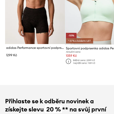
-10%
*-5 % s kódem: LST
adidas Performance sportovní podprsenka Optime
Aktuální cena:
1299 Kč
1059 Kč
Běžná cena:
2399 Kč
Nejnižší cena:
1189 Kč
Přihlaste se k odběru novinek a
získejte slevu
20 %
** na svůj první