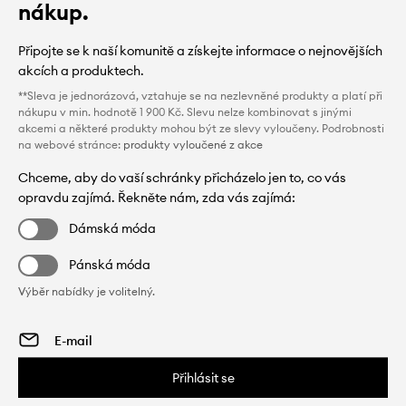
nákup.
Připojte se k naší komunitě a získejte informace o nejnovějších
akcích a produktech.
**Sleva je jednorázová, vztahuje se na nezlevněné produkty a platí při
nákupu v min. hodnotě 1 900 Kč. Slevu nelze kombinovat s jinými
akcemi a některé produkty mohou být ze slevy vyloučeny. Podrobnosti
na webové stránce:
produkty vyloučené z akce
Chceme, aby do vaší schránky přicházelo jen to, co vás
opravdu zajímá. Řekněte nám, zda vás zajímá:
Dámská móda
Pánská móda
Výběr nabídky je volitelný.
Přihlásit se